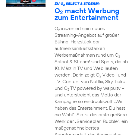
ZU O
SELECT & STREAM:
2
O
macht Werbung
2
zum Entertainment
O
inszeniert sein neues
2
Streaming-Angebot auf großer
Bühne: Herzstück der
aufmerksamkeitsstarken
Werbemaßnahmen rund um O
2
Select & Stream
sind Spots, die ab
1
10. März in TV und Web laufen
werden. Darin zeigt O
Video- und
2
TV-Content von Netflix, Sky Ticket
und O
TV powered by waipu.tv –
2
und unterstreicht das Motto der
Kampagne so eindrucksvoll: „Wir
haben das Entertainment. Du hast
die Wahl“. Sie ist das erste größere
Werk der „Serviceplan Bubble“, ein
maßgenschneidertes
Agenturmodell, das Serviceplan