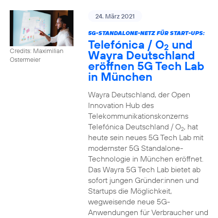
24. März 2021
5G-STANDALONE-NETZ FÜR START-UPS:
Telefónica / O
und
2
Credits: Maximilian
Wayra Deutschland
Ostermeier
eröffnen 5G Tech Lab
in München
Wayra Deutschland, der Open
Innovation Hub des
Telekommunikationskonzerns
Telefónica Deutschland / O
, hat
2
heute sein neues 5G Tech Lab mit
modernster 5G Standalone-
Technologie in München eröffnet.
Das Wayra 5G Tech Lab bietet ab
sofort jungen Gründer:innen und
Startups die Möglichkeit,
wegweisende neue 5G-
Anwendungen für Verbraucher und