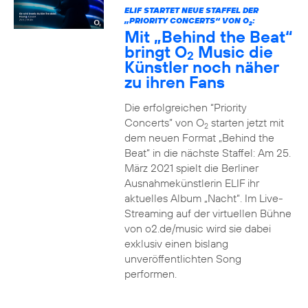
ELIF STARTET NEUE STAFFEL DER
„PRIORITY CONCERTS“ VON O
:
2
Mit „Behind the Beat“
bringt O
Music die
2
Künstler noch näher
zu ihren Fans
Die erfolgreichen “Priority
Concerts” von O
starten jetzt mit
2
dem neuen Format „Behind the
Beat“ in die nächste Staffel: Am 25.
März 2021 spielt die Berliner
Ausnahmekünstlerin ELIF ihr
aktuelles Album „Nacht“. Im Live-
Streaming auf der virtuellen Bühne
von o2.de/music wird sie dabei
exklusiv einen bislang
unveröffentlichten Song
performen.