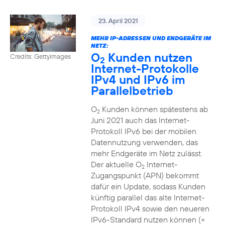
23. April 2021
MEHR IP-ADRESSEN UND ENDGERÄTE IM
NETZ:
O
Kunden nutzen
Credits: Gettyimages
2
Internet-Protokolle
IPv4 und IPv6 im
Parallelbetrieb
O
Kunden können spätestens ab
2
Juni 2021 auch das Internet-
Protokoll IPv6 bei der mobilen
Datennutzung verwenden, das
mehr Endgeräte im Netz zulässt.
Der aktuelle O
Internet-
2
Zugangspunkt (APN) bekommt
dafür ein Update, sodass Kunden
künftig parallel das alte Internet-
Protokoll IPv4 sowie den neueren
IPv6-Standard nutzen können (=