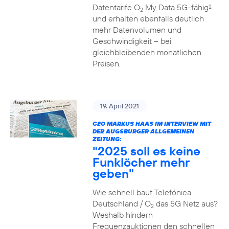
Datentarife O
My Data 5G-fähig
2
2
und erhalten ebenfalls deutlich
mehr Datenvolumen und
Geschwindigkeit – bei
gleichbleibenden monatlichen
Preisen.
19. April 2021
CEO MARKUS HAAS IM INTERVIEW MIT
DER AUGSBURGER ALLGEMEINEN
ZEITUNG:
"2025 soll es keine
Funklöcher mehr
geben"
Wie schnell baut Telefónica
Deutschland / O
das 5G Netz aus?
2
Weshalb hindern
Frequenzauktionen den schnellen