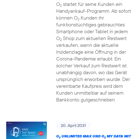
O
startet für seine Kunden ein
2
Handyankauf-Programm. Ab sofort
können O
Kunden ihr
2
funktionstüchtiges gebrauchtes
Smartphone oder Tablet in jedem
O
Shop zum aktuellen Restwert
2
verkaufen, wenn die aktuelle
Inzidenzlage eine Öffnung in der
Corona-Pandemie erlaubt. Ein
solcher Verkauf zum Restwert ist
unabhängig davon, wo das Gerät
ursprünglich erworben wurde. Der
vereinbarte Kaufpreis wird dem
Kunden unmittelbar auf seinem
Bankkonto gutgeschrieben.
20. April 2021
O
UNLIMITED MAX UND O
MY DATA MIT
2
2