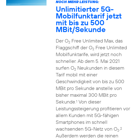
NOCH MEHR LEISTUNG:
Unlimitierter 5G-
Mobilfunktarif jetzt
mit bis zu 500
MBit/Sekunde
Der O
Free Unlimited Max, das
2
Flaggschiff der O
Free Unlimited
2
Mobilfunktarife, wird jetzt noch
schneller. Ab dem 5. Mai 2021
surfen O
Neukunden in diesem
2
Tarif mobil mit einer
Geschwindigkeit von bis zu 500
MBit pro Sekunde anstelle von
bisher maximal 300 MBit pro
Sekunde.
Von dieser
1
Leistungssteigerung profitieren vor
allem Kunden mit 5G-fähigen
Smartphones im schnell
wachsenden 5G-Netz von O
.
2
2
Außerdem werden die reinen