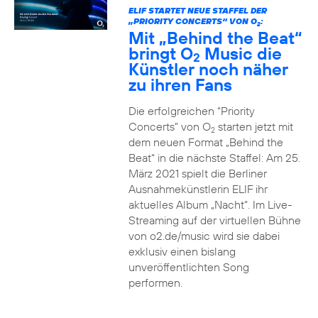
ELIF STARTET NEUE STAFFEL DER
„PRIORITY CONCERTS“ VON O
:
2
Mit „Behind the Beat“
bringt O
Music die
2
Künstler noch näher
zu ihren Fans
Die erfolgreichen “Priority
Concerts” von O
starten jetzt mit
2
dem neuen Format „Behind the
Beat“ in die nächste Staffel: Am 25.
März 2021 spielt die Berliner
Ausnahmekünstlerin ELIF ihr
aktuelles Album „Nacht“. Im Live-
Streaming auf der virtuellen Bühne
von o2.de/music wird sie dabei
exklusiv einen bislang
unveröffentlichten Song
performen.