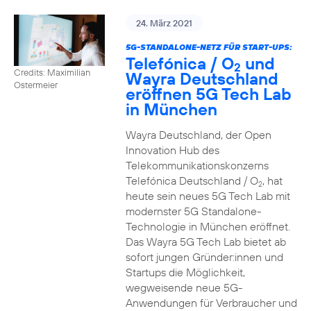
24. März 2021
5G-STANDALONE-NETZ FÜR START-UPS:
Telefónica / O
und
2
Credits: Maximilian
Wayra Deutschland
Ostermeier
eröffnen 5G Tech Lab
in München
Wayra Deutschland, der Open
Innovation Hub des
Telekommunikationskonzerns
Telefónica Deutschland / O
, hat
2
heute sein neues 5G Tech Lab mit
modernster 5G Standalone-
Technologie in München eröffnet.
Das Wayra 5G Tech Lab bietet ab
sofort jungen Gründer:innen und
Startups die Möglichkeit,
wegweisende neue 5G-
Anwendungen für Verbraucher und