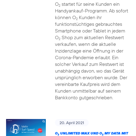
O
startet für seine Kunden ein
2
Handyankauf-Programm. Ab sofort
können O
Kunden ihr
2
funktionstüchtiges gebrauchtes
Smartphone oder Tablet in jedem
O
Shop zum aktuellen Restwert
2
verkaufen, wenn die aktuelle
Inzidenzlage eine Öffnung in der
Corona-Pandemie erlaubt. Ein
solcher Verkauf zum Restwert ist
unabhängig davon, wo das Gerät
ursprünglich erworben wurde. Der
vereinbarte Kaufpreis wird dem
Kunden unmittelbar auf seinem
Bankkonto gutgeschrieben.
20. April 2021
O
UNLIMITED MAX UND O
MY DATA MIT
2
2