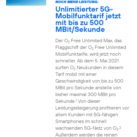
NOCH MEHR LEISTUNG:
Unlimitierter 5G-
Mobilfunktarif jetzt
mit bis zu 500
MBit/Sekunde
Der O
Free Unlimited Max, das
2
Flaggschiff der O
Free Unlimited
2
Mobilfunktarife, wird jetzt noch
schneller. Ab dem 5. Mai 2021
surfen O
Neukunden in diesem
2
Tarif mobil mit einer
Geschwindigkeit von bis zu 500
MBit pro Sekunde anstelle von
bisher maximal 300 MBit pro
Sekunde.
Von dieser
1
Leistungssteigerung profitieren vor
allem Kunden mit 5G-fähigen
Smartphones im schnell
wachsenden 5G-Netz von O
.
2
2
Außerdem werden die reinen