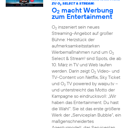
ZU O
SELECT & STREAM:
2
O
macht Werbung
2
zum Entertainment
O
inszeniert sein neues
2
Streaming-Angebot auf großer
Bühne: Herzstück der
aufmerksamkeitsstarken
Werbemaßnahmen rund um O
2
Select & Stream
sind Spots, die ab
1
10. März in TV und Web laufen
werden. Darin zeigt O
Video- und
2
TV-Content von Netflix, Sky Ticket
und O
TV powered by waipu.tv –
2
und unterstreicht das Motto der
Kampagne so eindrucksvoll: „Wir
haben das Entertainment. Du hast
die Wahl“. Sie ist das erste größere
Werk der „Serviceplan Bubble“, ein
maßgenschneidertes
Agenturmodell, das Serviceplan