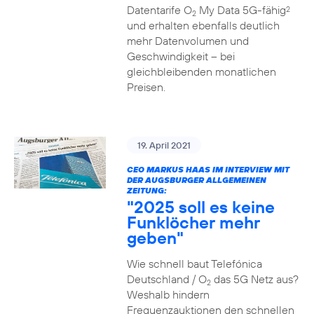
Datentarife O
My Data 5G-fähig
2
2
und erhalten ebenfalls deutlich
mehr Datenvolumen und
Geschwindigkeit – bei
gleichbleibenden monatlichen
Preisen.
19. April 2021
CEO MARKUS HAAS IM INTERVIEW MIT
DER AUGSBURGER ALLGEMEINEN
ZEITUNG:
"2025 soll es keine
Funklöcher mehr
geben"
Wie schnell baut Telefónica
Deutschland / O
das 5G Netz aus?
2
Weshalb hindern
Frequenzauktionen den schnellen