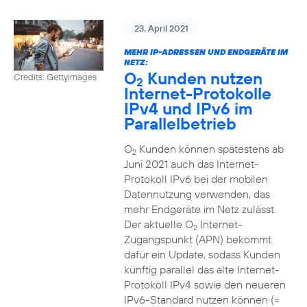
23. April 2021
MEHR IP-ADRESSEN UND ENDGERÄTE IM
NETZ:
O
Kunden nutzen
Credits: Gettyimages
2
Internet-Protokolle
IPv4 und IPv6 im
Parallelbetrieb
O
Kunden können spätestens ab
2
Juni 2021 auch das Internet-
Protokoll IPv6 bei der mobilen
Datennutzung verwenden, das
mehr Endgeräte im Netz zulässt.
Der aktuelle O
Internet-
2
Zugangspunkt (APN) bekommt
dafür ein Update, sodass Kunden
künftig parallel das alte Internet-
Protokoll IPv4 sowie den neueren
IPv6-Standard nutzen können (=