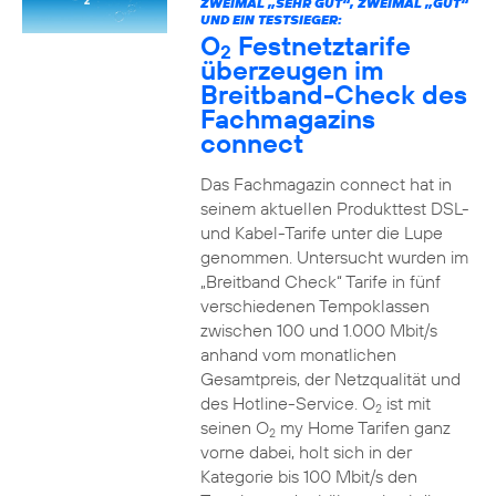
ZWEIMAL „SEHR GUT“, ZWEIMAL „GUT“
UND EIN TESTSIEGER:
O
Festnetztarife
2
überzeugen im
Breitband-Check des
Fachmagazins
connect
Das Fachmagazin connect hat in
seinem aktuellen Produkttest DSL-
und Kabel-Tarife unter die Lupe
genommen. Untersucht wurden im
„Breitband Check“ Tarife in fünf
verschiedenen Tempoklassen
zwischen 100 und 1.000 Mbit/s
anhand vom monatlichen
Gesamtpreis, der Netzqualität und
des Hotline-Service. O
ist mit
2
seinen O
my Home Tarifen ganz
2
vorne dabei, holt sich in der
Kategorie bis 100 Mbit/s den