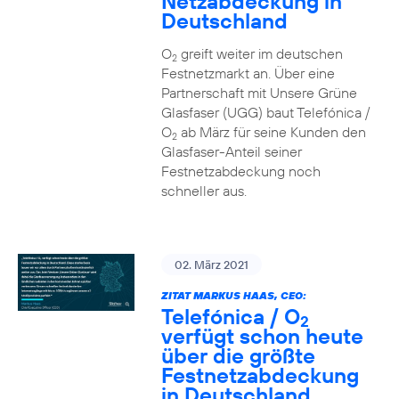
Netzabdeckung in
Deutschland
O
greift weiter im deutschen
2
Festnetzmarkt an. Über eine
Partnerschaft mit Unsere Grüne
Glasfaser (UGG) baut Telefónica /
O
ab März für seine Kunden den
2
Glasfaser-Anteil seiner
Festnetzabdeckung noch
schneller aus.
02. März 2021
ZITAT MARKUS HAAS, CEO:
Telefónica / O
2
verfügt schon heute
über die größte
Festnetzabdeckung
in Deutschland