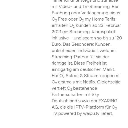
Tarife für unterwegs und zuhause
mit Video- und TV-Streaming. Bei
Buchung oder Verlängerung eines
O
Free oder O
my Home Tarifs
2
2
erhalten O
Kunden ab 23. Februar
2
2021 ein Streaming-Jahrespaket
inklusive – und sparen so bis zu 120
Euro. Das Besondere: Kunden
entscheiden individuell, welcher
Streaming-Partner für sie der
richtige ist. Diese Freiheit ist
einzigartig am deutschen Markt.
Für O
Select & Stream kooperiert
2
O
erstmals mit Netflix. Gleichzeitig
2
vertieft O
bestehende
2
Partnerschaften mit Sky
Deutschland sowie der EXARING
AG, die die IPTV-Plattform für O
2
TV powered by waipu.tv liefert.