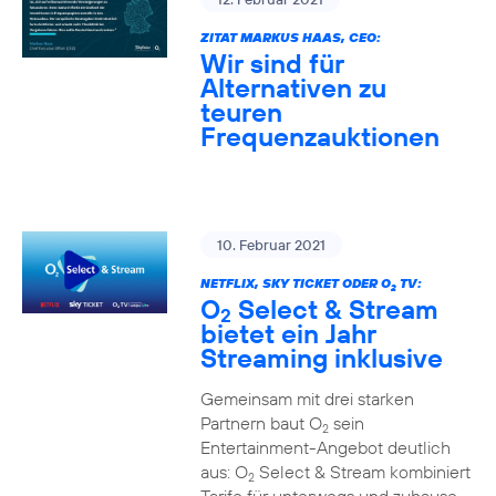
ZITAT MARKUS HAAS, CEO:
Wir sind für
Alternativen zu
teuren
Frequenzauktionen
10. Februar 2021
NETFLIX, SKY TICKET ODER O
TV:
2
O
Select & Stream
2
bietet ein Jahr
Streaming inklusive
Gemeinsam mit drei starken
Partnern baut O
sein
2
Entertainment-Angebot deutlich
aus: O
Select & Stream kombiniert
2