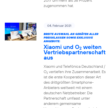
2017 um mehr als 36 Prozent
zugenommen hat.
04. Februar 2021
BREITE AUSWAHL AN GERÄTEN ALLER
PREISKLASSEN SOWIE EXKLUSIVE
ANGEBOTE:
Xiaomi und O
weiten
2
Vertriebspartnerschaft
aus
Xiaomi und Telefónica Deutschland /
O
vertiefen ihre Zusammenarbeit. Es
2
ist die erste Kooperation dieser Art
des drittgrößten Smartphone-
Anbieters weltweit mit einem
deutschen Netzbetreiber. Die
Partnerschaft umfasst unter
anderem gemeinsame