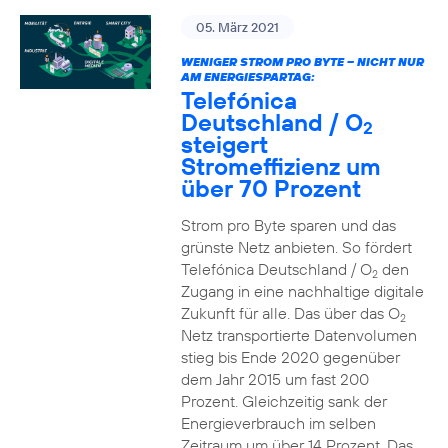
05. März 2021
WENIGER STROM PRO BYTE – NICHT NUR
AM ENERGIESPARTAG:
Telefónica
Deutschland / O
2
steigert
Stromeffizienz um
über 70 Prozent
Strom pro Byte sparen und das
grünste Netz anbieten. So fördert
Telefónica Deutschland / O
den
2
Zugang in eine nachhaltige digitale
Zukunft für alle. Das über das O
2
Netz transportierte Datenvolumen
stieg bis Ende 2020 gegenüber
dem Jahr 2015 um fast 200
Prozent. Gleichzeitig sank der
Energieverbrauch im selben
Zeitraum um über 14 Prozent. Das