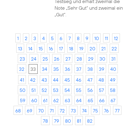
Testsieg und erhält zweimal die
Note „Sehr Gut“ und zweimal ein
„Gut“.
1
2
3
4
5
6
7
8
9
10
11
12
13
14
15
16
17
18
19
20
21
22
23
24
25
26
27
28
29
30
31
32
33
34
35
36
37
38
39
40
41
42
43
44
45
46
47
48
49
50
51
52
53
54
55
56
57
58
59
60
61
62
63
64
65
66
67
68
69
70
71
72
73
74
75
76
77
78
79
80
81
82