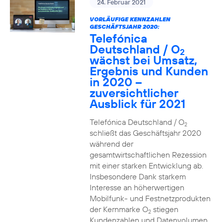
24. Februar 2021
VORLÄUFIGE KENNZAHLEN
GESCHÄFTSJAHR 2020:
Telefónica
Deutschland / O
2
wächst bei Umsatz,
Ergebnis und Kunden
in 2020 –
zuversichtlicher
Ausblick für 2021
Telefónica Deutschland / O
2
schließt das Geschäftsjahr 2020
während der
gesamtwirtschaftlichen Rezession
mit einer starken Entwicklung ab.
Insbesondere Dank starkem
Interesse an höherwertigen
Mobilfunk- und Festnetzprodukten
der Kernmarke O
stiegen
2
Kundenzahlen und Datenvolumen