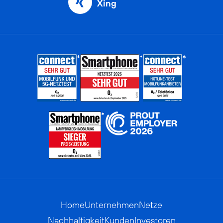
Xing
Home
Unternehmen
Netze
Nachhaltigkeit
Kunden
Investoren