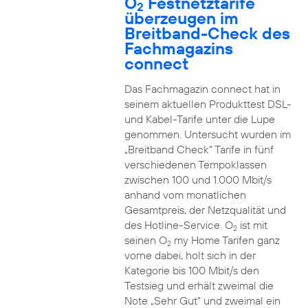
O
Festnetztarife
2
überzeugen im
Breitband-Check des
Fachmagazins
connect
Das Fachmagazin connect hat in
seinem aktuellen Produkttest DSL-
und Kabel-Tarife unter die Lupe
genommen. Untersucht wurden im
„Breitband Check“ Tarife in fünf
verschiedenen Tempoklassen
zwischen 100 und 1.000 Mbit/s
anhand vom monatlichen
Gesamtpreis, der Netzqualität und
des Hotline-Service. O
ist mit
2
seinen O
my Home Tarifen ganz
2
vorne dabei, holt sich in der
Kategorie bis 100 Mbit/s den
Testsieg und erhält zweimal die
Note „Sehr Gut“ und zweimal ein