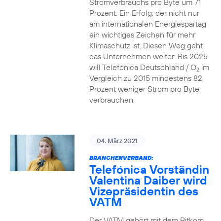
Stromverbrauchs pro Byte um 71
Prozent. Ein Erfolg, der nicht nur
am internationalen Energiespartag
ein wichtiges Zeichen für mehr
Klimaschutz ist. Diesen Weg geht
das Unternehmen weiter: Bis 2025
will Telefónica Deutschland / O
im
2
Vergleich zu 2015 mindestens 82
Prozent weniger Strom pro Byte
verbrauchen.
04. März 2021
BRANCHENVERBAND:
Telefónica Vorständin
Valentina Daiber wird
Vizepräsidentin des
VATM
Der VATM gehört mit dem Bitkom