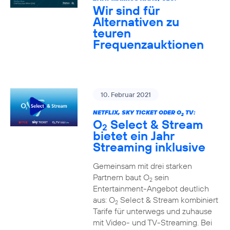
Wir sind für
Alternativen zu
teuren
Frequenzauktionen
10. Februar 2021
NETFLIX, SKY TICKET ODER O
TV:
2
O
Select & Stream
2
bietet ein Jahr
Streaming inklusive
Gemeinsam mit drei starken
Partnern baut O
sein
2
Entertainment-Angebot deutlich
aus: O
Select & Stream kombiniert
2
Tarife für unterwegs und zuhause
mit Video- und TV-Streaming. Bei