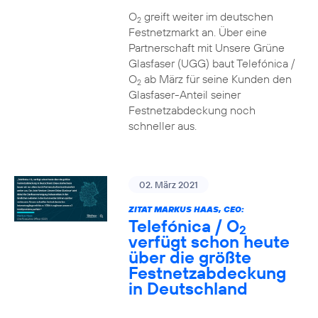
O
greift weiter im deutschen
2
Festnetzmarkt an. Über eine
Partnerschaft mit Unsere Grüne
Glasfaser (UGG) baut Telefónica /
O
ab März für seine Kunden den
2
Glasfaser-Anteil seiner
Festnetzabdeckung noch
schneller aus.
02. März 2021
ZITAT MARKUS HAAS, CEO:
Telefónica / O
2
verfügt schon heute
über die größte
Festnetzabdeckung
in Deutschland