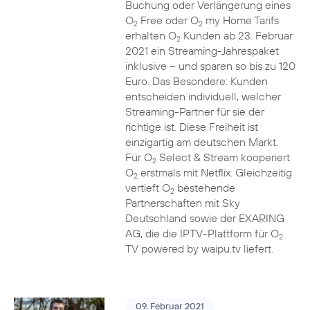
Buchung oder Verlängerung eines
O
Free oder O
my Home Tarifs
2
2
erhalten O
Kunden ab 23. Februar
2
2021 ein Streaming-Jahrespaket
inklusive – und sparen so bis zu 120
Euro. Das Besondere: Kunden
entscheiden individuell, welcher
Streaming-Partner für sie der
richtige ist. Diese Freiheit ist
einzigartig am deutschen Markt.
Für O
Select & Stream kooperiert
2
O
erstmals mit Netflix. Gleichzeitig
2
vertieft O
bestehende
2
Partnerschaften mit Sky
Deutschland sowie der EXARING
AG, die die IPTV-Plattform für O
2
TV powered by waipu.tv liefert.
09. Februar 2021