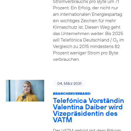
Stromverbrauchs pro Byte um 71
Prozent. Ein Erfolg, der nicht nur
am internationalen Energiespartag
ein wichtiges Zeichen für mehr
Klimaschutz ist. Diesen Weg geht
das Unternehmen weiter: Bis 2025
will Telefónica Deutschland / O
im
2
Vergleich zu 2015 mindestens 82
Prozent weniger Strom pro Byte
verbrauchen.
04. März 2021
BRANCHENVERBAND:
Telefónica Vorständin
Valentina Daiber wird
Vizepräsidentin des
VATM
Der VATM gehört mit dem Bitkom