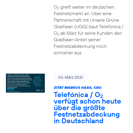
O
greift weiter im deutschen
2
Festnetzmarkt an. Über eine
Partnerschaft mit Unsere Grüne
Glasfaser (UGG) baut Telefónica /
O
ab März für seine Kunden den
2
Glasfaser-Anteil seiner
Festnetzabdeckung noch
schneller aus.
02. März 2021
ZITAT MARKUS HAAS, CEO:
Telefónica / O
2
verfügt schon heute
über die größte
Festnetzabdeckung
in Deutschland