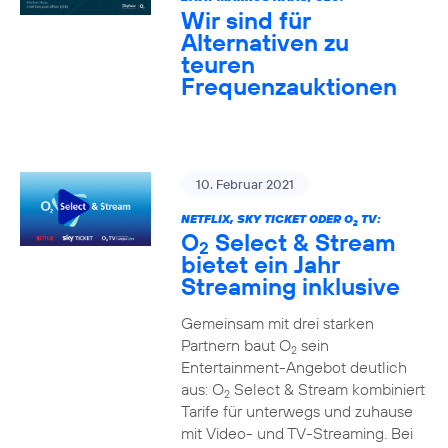
Wir sind für
Alternativen zu
teuren
Frequenzauktionen
10. Februar 2021
NETFLIX, SKY TICKET ODER O
TV:
2
O
Select & Stream
2
bietet ein Jahr
Streaming inklusive
Gemeinsam mit drei starken
Partnern baut O
sein
2
Entertainment-Angebot deutlich
aus: O
Select & Stream kombiniert
2
Tarife für unterwegs und zuhause
mit Video- und TV-Streaming. Bei