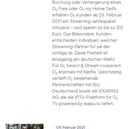
Buchung oder Verlängerung eines
O
Free oder O
my Home Tarifs
2
2
erhalten O
Kunden ab 23. Februar
2
2021 ein Streaming-Jahrespaket
inklusive – und sparen so bis zu 120
Euro. Das Besondere: Kunden
entscheiden individuell, welcher
Streaming-Partner für sie der
richtige ist. Diese Freiheit ist
einzigartig am deutschen Markt.
Für O
Select & Stream kooperiert
2
O
erstmals mit Netflix. Gleichzeitig
2
vertieft O
bestehende
2
Partnerschaften mit Sky
Deutschland sowie der EXARING
AG, die die IPTV-Plattform für O
2
TV powered by waipu.tv liefert.
09. Februar 2021