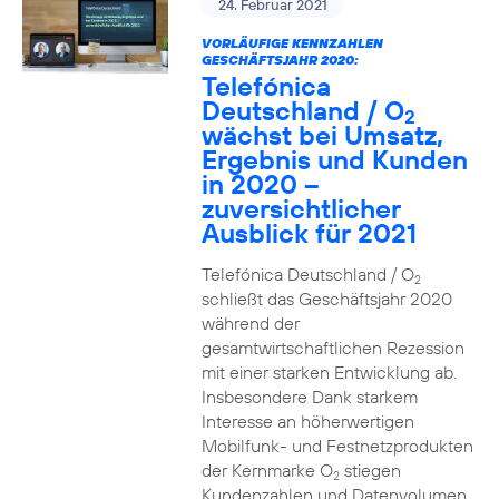
24. Februar 2021
VORLÄUFIGE KENNZAHLEN
GESCHÄFTSJAHR 2020:
Telefónica
Deutschland / O
2
wächst bei Umsatz,
Ergebnis und Kunden
in 2020 –
zuversichtlicher
Ausblick für 2021
Telefónica Deutschland / O
2
schließt das Geschäftsjahr 2020
während der
gesamtwirtschaftlichen Rezession
mit einer starken Entwicklung ab.
Insbesondere Dank starkem
Interesse an höherwertigen
Mobilfunk- und Festnetzprodukten
der Kernmarke O
stiegen
2
Kundenzahlen und Datenvolumen