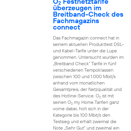
O
Festnetztarife
2
überzeugen im
Breitband-Check des
Fachmagazins
connect
Das Fachmagazin connect hat in
seinem aktuellen Produkttest DSL-
und Kabel-Tarife unter die Lupe
genommen. Untersucht wurden im
„Breitband Check“ Tarife in fünf
verschiedenen Tempoklassen
zwischen 100 und 1.000 Mbit/s
anhand vom monatlichen
Gesamtpreis, der Netzqualität und
des Hotline-Service. O
ist mit
2
seinen O
my Home Tarifen ganz
2
vorne dabei, holt sich in der
Kategorie bis 100 Mbit/s den
Testsieg und erhält zweimal die
Note „Sehr Gut“ und zweimal ein