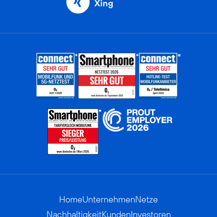
Xing
Home
Unternehmen
Netze
Nachhaltigkeit
Kunden
Investoren