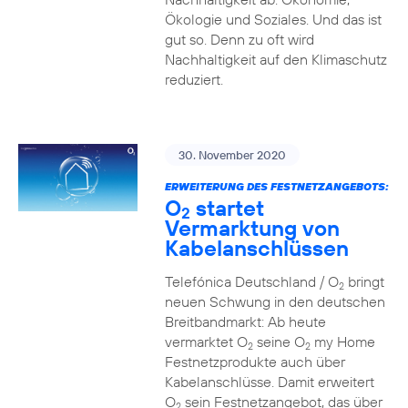
Ökologie und Soziales. Und das ist
gut so. Denn zu oft wird
Nachhaltigkeit auf den Klimaschutz
reduziert.
30. November 2020
ERWEITERUNG DES FESTNETZANGEBOTS:
O
startet
2
Vermarktung von
Kabelanschlüssen
Telefónica Deutschland / O
bringt
2
neuen Schwung in den deutschen
Breitbandmarkt: Ab heute
vermarktet O
seine O
my Home
2
2
Festnetzprodukte auch über
Kabelanschlüsse. Damit erweitert
O
sein Festnetzangebot, das über
2