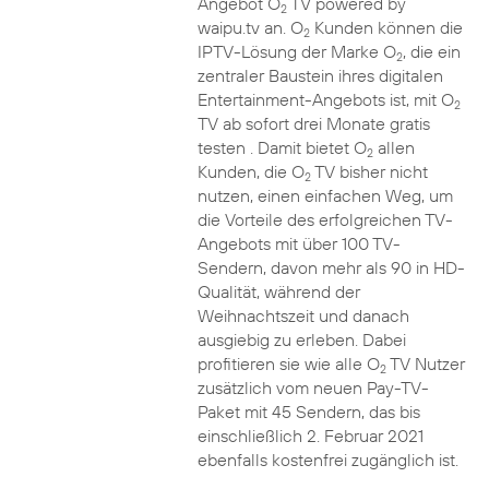
Angebot O
TV powered by
2
waipu.tv an. O
Kunden können die
2
IPTV-Lösung der Marke O
, die ein
2
zentraler Baustein ihres digitalen
Entertainment-Angebots ist, mit O
2
TV ab sofort drei Monate gratis
testen . Damit bietet O
allen
2
Kunden, die O
TV bisher nicht
2
nutzen, einen einfachen Weg, um
die Vorteile des erfolgreichen TV-
Angebots mit über 100 TV-
Sendern, davon mehr als 90 in HD-
Qualität, während der
Weihnachtszeit und danach
ausgiebig zu erleben. Dabei
profitieren sie wie alle O
TV Nutzer
2
zusätzlich vom neuen Pay-TV-
Paket mit 45 Sendern, das bis
einschließlich 2. Februar 2021
ebenfalls kostenfrei zugänglich ist.