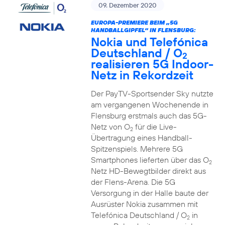
09. Dezember 2020
EUROPA-PREMIERE BEIM „5G
HANDBALLGIPFEL“ IN FLENSBURG:
Nokia und Telefónica
Deutschland / O
2
realisieren 5G Indoor-
Netz in Rekordzeit
Der PayTV-Sportsender Sky nutzte
am vergangenen Wochenende in
Flensburg erstmals auch das 5G-
Netz von O
für die Live-
2
Übertragung eines Handball-
Spitzenspiels. Mehrere 5G
Smartphones lieferten über das O
2
Netz HD-Bewegtbilder direkt aus
der Flens-Arena. Die 5G
Versorgung in der Halle baute der
Ausrüster Nokia zusammen mit
Telefónica Deutschland / O
in
2