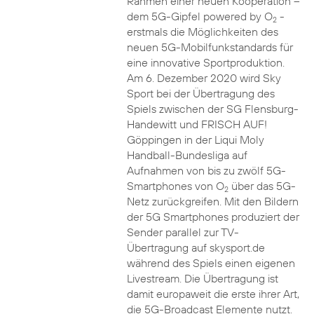
Rahmen einer neuen Kooperation –
dem 5G-Gipfel powered by O
-
2
erstmals die Möglichkeiten des
neuen 5G-Mobilfunkstandards für
eine innovative Sportproduktion.
Am 6. Dezember 2020 wird Sky
Sport bei der Übertragung des
Spiels zwischen der SG Flensburg-
Handewitt und FRISCH AUF!
Göppingen in der Liqui Moly
Handball-Bundesliga auf
Aufnahmen von bis zu zwölf 5G-
Smartphones von O
über das 5G-
2
Netz zurückgreifen. Mit den Bildern
der 5G Smartphones produziert der
Sender parallel zur TV-
Übertragung auf skysport.de
während des Spiels einen eigenen
Livestream. Die Übertragung ist
damit europaweit die erste ihrer Art,
die 5G-Broadcast Elemente nutzt.