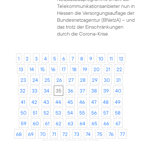
Telekommunikationsanbieter nun in
Hessen die Versorgungsauflage der
Bundesnetzagentur (BNetzA) – und
das trotz der Einschränkungen
durch die Corona-Krise.
1
2
3
4
5
6
7
8
9
10
11
12
13
14
15
16
17
18
19
20
21
22
23
24
25
26
27
28
29
30
31
32
33
34
35
36
37
38
39
40
41
42
43
44
45
46
47
48
49
50
51
52
53
54
55
56
57
58
59
60
61
62
63
64
65
66
67
68
69
70
71
72
73
74
75
76
77