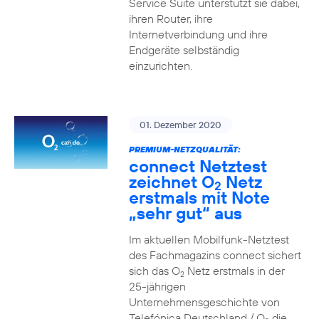
Service Suite unterstützt sie dabei,
ihren Router, ihre
Internetverbindung und ihre
Endgeräte selbständig
einzurichten.
01. Dezember 2020
PREMIUM-NETZQUALITÄT:
connect Netztest
zeichnet O
Netz
2
erstmals mit Note
„sehr gut“ aus
Im aktuellen Mobilfunk-Netztest
des Fachmagazins connect sichert
sich das O
Netz erstmals in der
2
25-jährigen
Unternehmensgeschichte von
Telefónica Deutschland / O
die