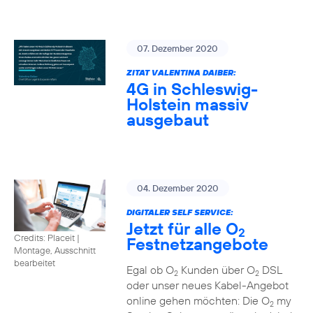
07. Dezember 2020
ZITAT VALENTINA DAIBER:
4G in Schleswig-
Holstein massiv
ausgebaut
04. Dezember 2020
DIGITALER SELF SERVICE:
Jetzt für alle O
2
Credits: Placeit
|
Festnetzangebote
Montage, Ausschnitt
bearbeitet
Egal ob O
Kunden über O
DSL
2
2
oder unser neues Kabel-Angebot
online gehen möchten: Die O
my
2