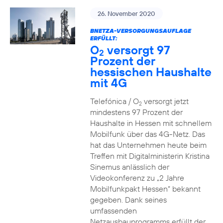
26. November 2020
BNETZA-VERSORGUNGSAUFLAGE
ERFÜLLT:
O
versorgt 97
2
Prozent der
hessischen Haushalte
mit 4G
Telefónica / O
versorgt jetzt
2
mindestens 97 Prozent der
Haushalte in Hessen mit schnellem
Mobilfunk über das 4G-Netz. Das
hat das Unternehmen heute beim
Treffen mit Digitalministerin Kristina
Sinemus anlässlich der
Videokonferenz zu „2 Jahre
Mobilfunkpakt Hessen“ bekannt
gegeben. Dank seines
umfassenden
Netzausbauprogramms erfüllt der