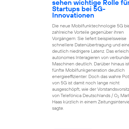
sehen wichtige Rolle fü
Startups bei 5G-
Innovationen
Die neue Mobilfunktechnologie 5G bi
zahlreiche Vorteile gegenüber ihren
Vorgängern: Sie liefert beispielsweise
schnellere Datenübertragung und ein
deutlich niedrigere Latenz. Das erleich
autonomes Interagieren von verbund
Maschinen deutlich. Darüber hinaus ist
fünfte Mobilfunkgeneration deutlich
energieeffizienter. Doch das wahre Pot
von 5G ist damit noch lange nicht
ausgeschöpft, wie der Vorstandsvorsi
von Telefónica Deutschlands / O
Mar
2
Haas kürzlich in einem Zeitungsinterv
sagte.