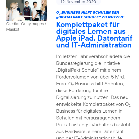
12. November 2020
O
BUSINESS HILFT SCHULEN DEN
2
„DIGITALPAKT SCHULE“ ZU NUTZEN:
Komplettpaket für
Credits: GettyImages /
digitales Lernen aus
Maskot
Apple iPad, Datentarif
und IT-Administration
Im letzten Jahr verabschiedete die
Bundesregierung die Initiative
„DigitalPakt Schule“ mit einem
Fördervolumen von über 5 Mrd.
Euro. O
Business hilft Schulen,
2
diese Förderung für ihre
Digitalisierung zu nutzen. Das neu
entwickelte Komplettpaket von O
2
Business für digitales Lernen in
Schulen mit herausragendem
Preis-Leistungs-Verhältnis besteht
aus Hardware, einem Datentarif
und der IT-Administrationshilfe