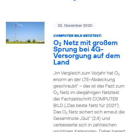
20. November 2020
COMPUTER BILD NETZTEST:
O
Netz mit großem
2
Sprung bei 4G-
Versorgung auf dem
Land
„Im Vergleich zum Vorjahr hat O
2
enorm an der LTE-Abdeckung
geschraubt“ – das ist das Fazit zum
O
Netz im diesjährigen Netztest
2
der Fachzeitschrift COMPUTER
BILD („Das beste Netz für 2021“).
Das O
Netz sichert sich erneut die
2
Gesamtnote „Gut“ (2,4) und
verbesserte sich in zahlreichen
wichtigen Kategorien. Dabei basiert