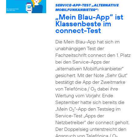
SERVICE-APP-TEST „ALTERNATIVE
MOBILFUNKANBIETER“:
„Mein Blau-App” ist
Klassenbeste im
connect-Test
Die Mein Blau-App hat sich im
unabhängigen Test der
Fachzeitschrift connect den 1. Platz
bei den Service-Apps der
„alternativen Mobilfunkanbieter“
gesichert. Mit der Note „Sehr Gut“
bestätigt die App der Zweitmarke
von Telefónica / O
dabei ihre
2
Wertung vom Vorjahr. Ende
September hatte sich bereits die
„Mein O
“-App den Testsieg im
2
Service-Test „Apps der
Netzbetreiber“ der connect geholt.
Der Doppelsieg unterstreicht den
Anspruch von Telefónica / O
,