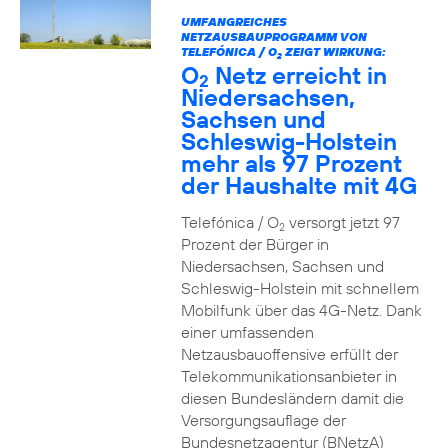
UMFANGREICHES
NETZAUSBAUPROGRAMM VON
TELEFÓNICA / O
ZEIGT WIRKUNG:
2
O
Netz erreicht in
2
Niedersachsen,
Sachsen und
Schleswig-Holstein
mehr als 97 Prozent
der Haushalte mit 4G
Telefónica / O
versorgt jetzt 97
2
Prozent der Bürger in
Niedersachsen, Sachsen und
Schleswig-Holstein mit schnellem
Mobilfunk über das 4G-Netz. Dank
einer umfassenden
Netzausbauoffensive erfüllt der
Telekommunikationsanbieter in
diesen Bundesländern damit die
Versorgungsauflage der
Bundesnetzagentur (BNetzA)