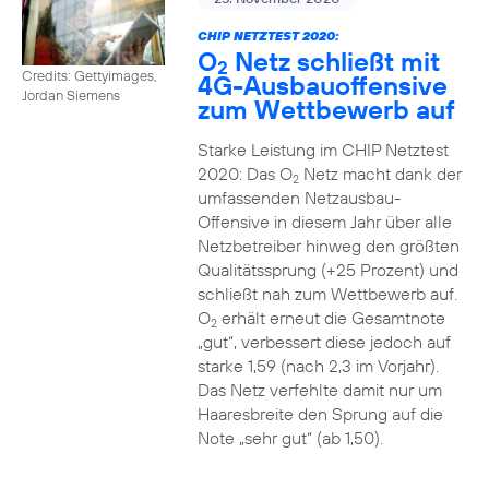
CHIP NETZTEST 2020:
O
Netz schließt mit
2
Credits: Gettyimages,
4G-Ausbauoffensive
Jordan Siemens
zum Wettbewerb auf
Starke Leistung im CHIP Netztest
2020: Das O
Netz macht dank der
2
umfassenden Netzausbau-
Offensive in diesem Jahr über alle
Netzbetreiber hinweg den größten
Qualitätssprung (+25 Prozent) und
schließt nah zum Wettbewerb auf.
O
erhält erneut die Gesamtnote
2
„gut“, verbessert diese jedoch auf
starke 1,59 (nach 2,3 im Vorjahr).
Das Netz verfehlte damit nur um
Haaresbreite den Sprung auf die
Note „sehr gut“ (ab 1,50).