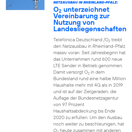
NETZAUSBAU IN RHEINLAND-PFALZ:
O
unterzeichnet
2
Vereinbarung zur
Nutzung von
Landesliegenschaften
Telefónica Deutschland /O
treibt
2
den Netzausbau in Rheinland-Pfalz
massiv voran. Seit Jahresbeginn hat
das Unternehmen rund 600 neue
LTE Sender in Betrieb genommen.
Damit versorgt O
in dem
2
Bundesland rund eine halbe Million
Haushalte mehr mit 4G als in 2019
und ist auf der Zielgeraden, die
Auflage der Bundesnetzagentur
von 97 Prozent
Haushaltsabdeckung bis Ende
2020 zu erfüllen. Um den Ausbau
noch weiter zu beschleunigen, hat
O
heute zusammen mit anderen
2