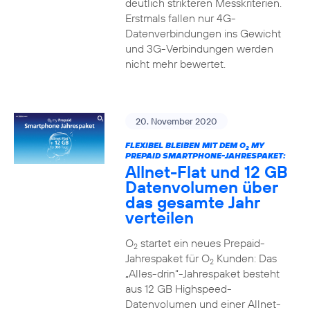
deutlich strikteren Messkriterien.
Erstmals fallen nur 4G-
Datenverbindungen ins Gewicht
und 3G-Verbindungen werden
nicht mehr bewertet.
20. November 2020
FLEXIBEL BLEIBEN MIT DEM O
MY
2
PREPAID SMARTPHONE-JAHRESPAKET:
Allnet-Flat und 12 GB
Datenvolumen über
das gesamte Jahr
verteilen
O
startet ein neues Prepaid-
2
Jahrespaket für O
Kunden: Das
2
„Alles-drin“-Jahrespaket besteht
aus 12 GB Highspeed-
Datenvolumen und einer Allnet-