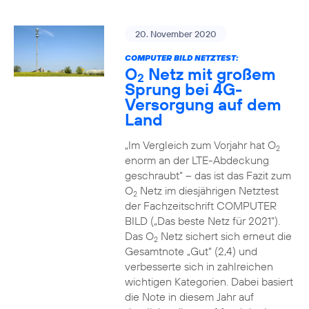
20. November 2020
COMPUTER BILD NETZTEST:
O
Netz mit großem
2
Sprung bei 4G-
Versorgung auf dem
Land
„Im Vergleich zum Vorjahr hat O
2
enorm an der LTE-Abdeckung
geschraubt“ – das ist das Fazit zum
O
Netz im diesjährigen Netztest
2
der Fachzeitschrift COMPUTER
BILD („Das beste Netz für 2021“).
Das O
Netz sichert sich erneut die
2
Gesamtnote „Gut“ (2,4) und
verbesserte sich in zahlreichen
wichtigen Kategorien. Dabei basiert
die Note in diesem Jahr auf