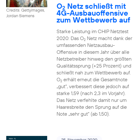
O
Netz schließt mit
2
Credits: Gettyimages,
4G-Ausbauoffensive
Jordan Siemens
zum Wettbewerb auf
Starke Leistung im CHIP Netztest
2020: Das O
Netz macht dank der
2
umfassenden Netzausbau-
Offensive in diesem Jahr über alle
Netzbetreiber hinweg den größten
Qualitätssprung (+25 Prozent) und
schließt nah zum Wettbewerb auf.
O
erhält erneut die Gesamtnote
2
„gut“, verbessert diese jedoch auf
starke 1,59 (nach 2,3 im Vorjahr).
Das Netz verfehlte damit nur um
Haaresbreite den Sprung auf die
Note „sehr gut“ (ab 1,50).
25. November 2020