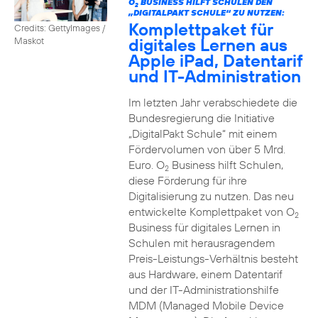
O
BUSINESS HILFT SCHULEN DEN
2
„DIGITALPAKT SCHULE“ ZU NUTZEN:
Komplettpaket für
Credits: GettyImages /
digitales Lernen aus
Maskot
Apple iPad, Datentarif
und IT-Administration
Im letzten Jahr verabschiedete die
Bundesregierung die Initiative
„DigitalPakt Schule“ mit einem
Fördervolumen von über 5 Mrd.
Euro. O
Business hilft Schulen,
2
diese Förderung für ihre
Digitalisierung zu nutzen. Das neu
entwickelte Komplettpaket von O
2
Business für digitales Lernen in
Schulen mit herausragendem
Preis-Leistungs-Verhältnis besteht
aus Hardware, einem Datentarif
und der IT-Administrationshilfe
MDM (Managed Mobile Device