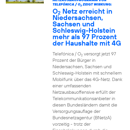
TELEFÓNICA / O
ZEIGT WIRKUNG:
2
O
Netz erreicht in
2
Niedersachsen,
Sachsen und
Schleswig-Holstein
mehr als 97 Prozent
der Haushalte mit 4G
Telefónica / O
versorgt jetzt 97
2
Prozent der Bürger in
Niedersachsen, Sachsen und
Schleswig-Holstein mit schnellem
Mobilfunk über das 4G-Netz. Dank
einer umfassenden
Netzausbauoffensive erfüllt der
Telekommunikationsanbieter in
diesen Bundesländern damit die
Versorgungsauflage der
Bundesnetzagentur (BNetzA)
vorzeitig - trotz der