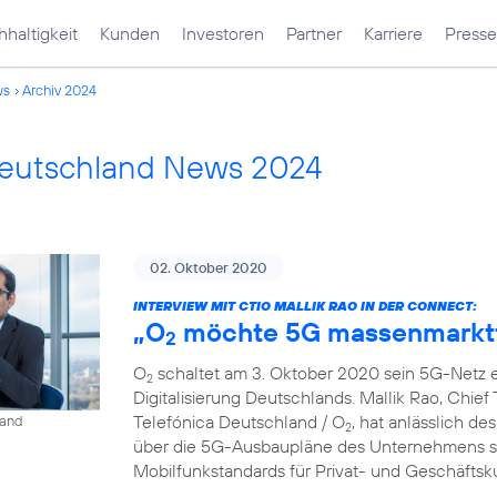
haltigkeit
Kunden
Investoren
Partner
Karriere
Presse
ws
Archiv 2024
Deutschland News 2024
02. Oktober 2020
INTERVIEW MIT CTIO MALLIK RAO IN DER CONNECT:
„O
möchte 5G massenmarkt
2
O
schaltet am 3. Oktober 2020 sein 5G-Netz ei
2
Digitalisierung Deutschlands. Mallik Rao, Chief
Telefónica Deutschland / O
, hat anlässlich de
land
2
über die 5G-Ausbaupläne des Unternehmens so
Mobilfunkstandards für Privat- und Geschäfts