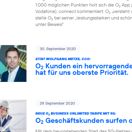
1.000 möglichen Punkten holt sich die O
App z
2
Vodafone). connect kommentiert: O
„versteht 
2
stelle O
bei seiner „leistungsstarken und sch
2
unter Beweis“.
30. September 2020
ZITAT WOLFGANG METZE, CCO:
O
Kunden ein hervorragendes
2
hat für uns oberste Priorität.
29. September 2020
NEUE O
BUSINESS UNLIMITED TARIFE MIT 5G:
2
O
Geschäftskunden surfen o
2
Mit dem bevorstehenden Start des 5G-Netzes 