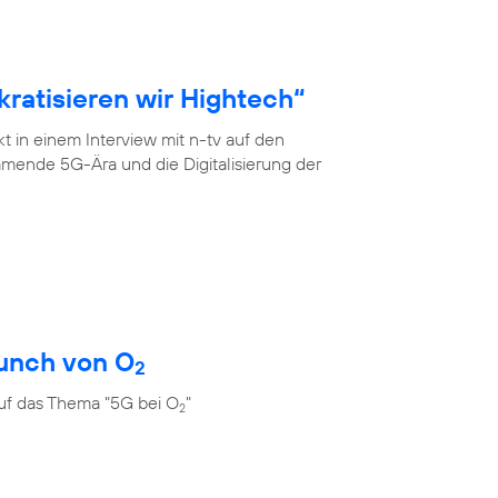
ratisieren wir Hightech“
 in einem Interview mit n-tv auf den
mende 5G-Ära und die Digitalisierung der
unch von O
2
uf das Thema "5G bei O
"
2