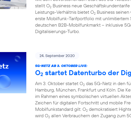
stellt O
Business neue Geschäftskundentarife f
2
Leistungs-Verhältnis bietet O
Business seinen
2
erste Mobilfunk-Tarifportfolio mit unlimitier
deutschen B2B-Mobilfunkmarkt – inklusive 5G(1
Digitalisierungs-Turbo.
24. September 2020
5G-NETZ AB 3. OKTOBER LIVE:
O
startet Datenturbo der Dig
2
Am 3. Oktober startet O
das 5G-Netz in den fü
2
Hamburg, München, Frankfurt und Köln. Die Ke
im Rahmen eines symbolischen virtuellen Aktes
Zeichen für digitalen Fortschritt und mobile F
Mobilfunkstandard gilt: O
demokratisiert Hight
2
wird O
allen Verbrauchern den Zugang zum 5G
2