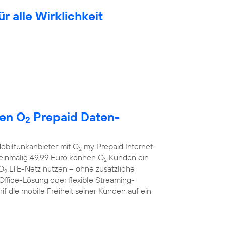
ür alle Wirklichkeit
uen O
Prepaid Daten-
2
obilfunkanbieter mit O
my Prepaid Internet-
2
r einmalig 49,99 Euro können O
Kunden ein
2
 O
LTE-Netz nutzen – ohne zusätzliche
2
Office-Lösung oder flexible Streaming-
f die mobile Freiheit seiner Kunden auf ein