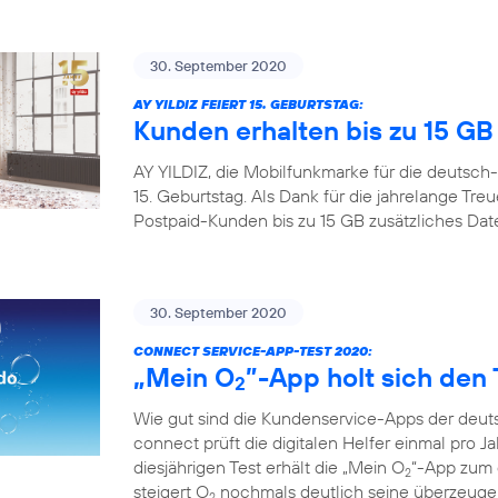
30. September 2020
AY YILDIZ FEIERT 15. GEBURTSTAG:
Kunden erhalten bis zu 15 G
AY YILDIZ, die Mobilfunkmarke für die deutsch-
15. Geburtstag. Als Dank für die jahrelange Tr
Postpaid-Kunden bis zu 15 GB zusätzliches Da
30. September 2020
CONNECT SERVICE-APP-TEST 2020:
„Mein O
”-App holt sich den 
2
Wie gut sind die Kundenservice-Apps der deuts
connect prüft die digitalen Helfer einmal pro Ja
diesjährigen Test erhält die „Mein O
“-App zum d
2
steigert O
nochmals deutlich seine überzeugen
2