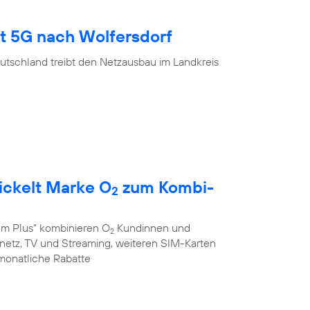
gt 5G nach Wolfersdorf
utschland treibt den Netzausbau im Landkreis
ickelt Marke O
zum Kombi-
2
em Plus“ kombinieren O
Kundinnen und
2
stnetz, TV und Streaming, weiteren SIM-Karten
monatliche Rabatte