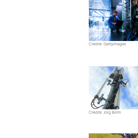
Credits: Gettyimages
Credits: Jörg Borm