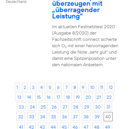
überzeugen mit
Deutschland
„überragender
Leistung“
Im aktuellen Festnetztest 2020
(Ausgabe 8/2020) der
Fachzeitschrift connect sicherte
sich O
mit einer hervorragenden
2
Leistung die Note „sehr gut“ und
damit eine Spitzenposition unter
den nationalen Anbietern.
1
2
3
4
5
6
7
8
9
10
11
12
13
14
15
16
17
18
19
20
21
22
23
24
25
26
27
28
29
30
31
32
33
34
35
36
37
38
39
40
41
42
43
44
45
46
47
48
49