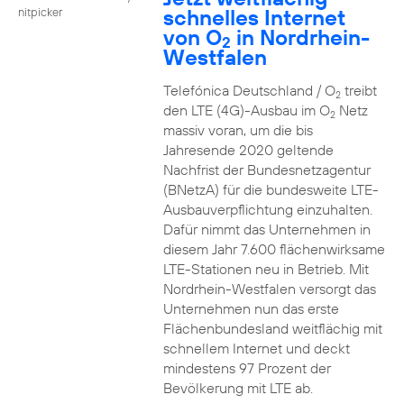
schnelles Internet
nitpicker
von O
in Nordrhein-
2
Westfalen
Telefónica Deutschland / O
treibt
2
den LTE (4G)-Ausbau im O
Netz
2
massiv voran, um die bis
Jahresende 2020 geltende
Nachfrist der Bundesnetzagentur
(BNetzA) für die bundesweite LTE-
Ausbauverpflichtung einzuhalten.
Dafür nimmt das Unternehmen in
diesem Jahr 7.600 flächenwirksame
LTE-Stationen neu in Betrieb. Mit
Nordrhein-Westfalen versorgt das
Unternehmen nun das erste
Flächenbundesland weitflächig mit
schnellem Internet und deckt
mindestens 97 Prozent der
Bevölkerung mit LTE ab.