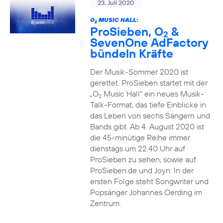
23. Juli 2020
O
MUSIC HALL:
2
ProSieben, O
&
2
SevenOne AdFactory
bündeln Kräfte
Der Musik-Sommer 2020 ist
gerettet. ProSieben startet mit der
„O
Music Hall“ ein neues Musik-
2
Talk-Format, das tiefe Einblicke in
das Leben von sechs Sängern und
Bands gibt. Ab 4. August 2020 ist
die 45-minütige Reihe immer
dienstags um 22.40 Uhr auf
ProSieben zu sehen, sowie auf
ProSieben.de und Joyn. In der
ersten Folge steht Songwriter und
Popsänger Johannes Oerding im
Zentrum.