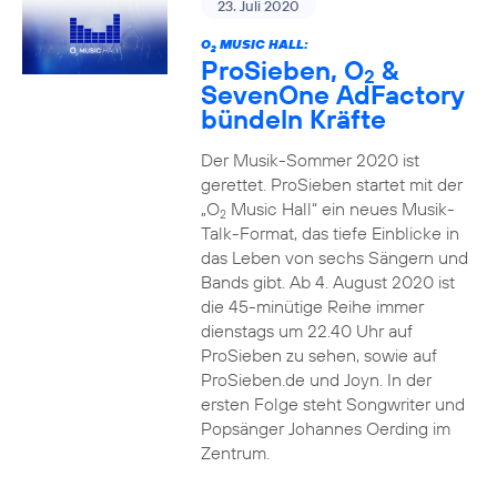
23. Juli 2020
O
MUSIC HALL:
2
ProSieben, O
&
2
SevenOne AdFactory
bündeln Kräfte
Der Musik-Sommer 2020 ist
gerettet. ProSieben startet mit der
„O
Music Hall“ ein neues Musik-
2
Talk-Format, das tiefe Einblicke in
das Leben von sechs Sängern und
Bands gibt. Ab 4. August 2020 ist
die 45-minütige Reihe immer
dienstags um 22.40 Uhr auf
ProSieben zu sehen, sowie auf
ProSieben.de und Joyn. In der
ersten Folge steht Songwriter und
Popsänger Johannes Oerding im
Zentrum.