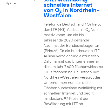
schnelles Internet
nitpicker
von O
in Nordrhein-
2
Westfalen
Telefónica Deutschland / O
treibt
2
den LTE (4G)-Ausbau im O
Netz
2
massiv voran, um die bis
Jahresende 2020 geltende
Nachfrist der Bundesnetzagentur
(BNetzA) für die bundesweite LTE-
Ausbauverpflichtung einzuhalten.
Dafür nimmt das Unternehmen in
diesem Jahr 7.600 flächenwirksame
LTE-Stationen neu in Betrieb. Mit
Nordrhein-Westfalen versorgt das
Unternehmen nun das erste
Flächenbundesland weitflächig mit
schnellem Internet und deckt
mindestens 97 Prozent der
Bevölkerung mit LTE ab.