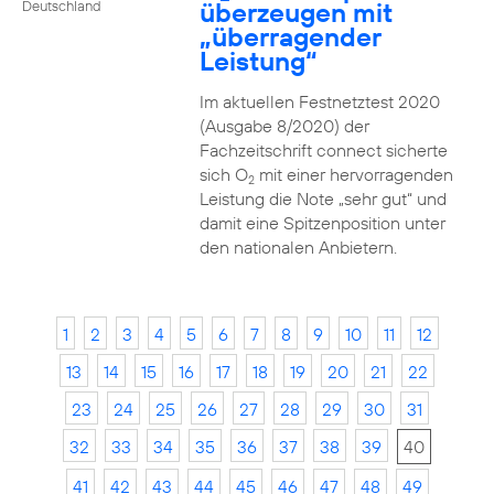
überzeugen mit
Deutschland
„überragender
Leistung“
Im aktuellen Festnetztest 2020
(Ausgabe 8/2020) der
Fachzeitschrift connect sicherte
sich O
mit einer hervorragenden
2
Leistung die Note „sehr gut“ und
damit eine Spitzenposition unter
den nationalen Anbietern.
1
2
3
4
5
6
7
8
9
10
11
12
13
14
15
16
17
18
19
20
21
22
23
24
25
26
27
28
29
30
31
32
33
34
35
36
37
38
39
40
41
42
43
44
45
46
47
48
49