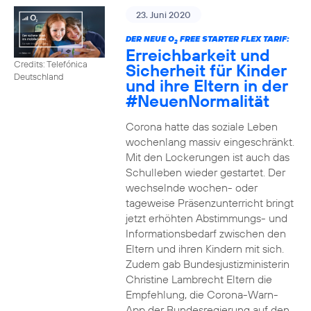
23. Juni 2020
DER NEUE O
FREE STARTER FLEX TARIF:
2
Erreichbarkeit und
Credits: Telefónica
Sicherheit für Kinder
Deutschland
und ihre Eltern in der
#NeuenNormalität
Corona hatte das soziale Leben
wochenlang massiv eingeschränkt.
Mit den Lockerungen ist auch das
Schulleben wieder gestartet. Der
wechselnde wochen- oder
tageweise Präsenzunterricht bringt
jetzt erhöhten Abstimmungs- und
Informationsbedarf zwischen den
Eltern und ihren Kindern mit sich.
Zudem gab Bundesjustizministerin
Christine Lambrecht Eltern die
Empfehlung, die Corona-Warn-
App der Bundesregierung auf den