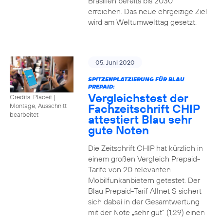
Brasilien bereits bis 2030
erreichen. Das neue ehrgeizige Ziel
wird am Weltumwelttag gesetzt.
05. Juni 2020
SPITZENPLATZIERUNG FÜR BLAU
PREPAID:
Vergleichstest der
Credits: Placeit
|
Fachzeitschrift CHIP
Montage, Ausschnitt
bearbeitet
attestiert Blau sehr
gute Noten
Die Zeitschrift CHIP hat kürzlich in
einem großen Vergleich Prepaid-
Tarife von 20 relevanten
Mobilfunkanbietern getestet. Der
Blau Prepaid-Tarif Allnet S sichert
sich dabei in der Gesamtwertung
mit der Note „sehr gut“ (1,29) einen