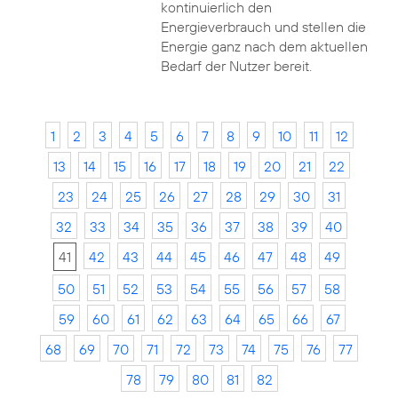
kontinuierlich den
Energieverbrauch und stellen die
Energie ganz nach dem aktuellen
Bedarf der Nutzer bereit.
1
2
3
4
5
6
7
8
9
10
11
12
13
14
15
16
17
18
19
20
21
22
23
24
25
26
27
28
29
30
31
32
33
34
35
36
37
38
39
40
41
42
43
44
45
46
47
48
49
50
51
52
53
54
55
56
57
58
59
60
61
62
63
64
65
66
67
68
69
70
71
72
73
74
75
76
77
78
79
80
81
82