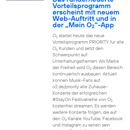
Vorteilsprogramm
erscheint mit neuem
Web-Auftritt und in
der „Mein O
“-App
2
O
startet heute das neue
2
Vorteilsprogramm PRIORITY für alle
O
Kunden und setzt den
2
Schwerpunkt auf
Unterhaltungsthemen. Als Marke
der Freiheit wird O
diesen Bereich
2
kontinuierlich ausbauen. Aktuell
können Musik-Fans auf
o2.de/priority alle Zuhause-
Konzerte der erfolgreichen
#StayOn Festivalreihe von O
2
kostenfrei streamen. Es werden
weitere Konzerte folgen, die auf
den O
Kanäle YouTube, Facebook
2
und Instagram zu sehen sein