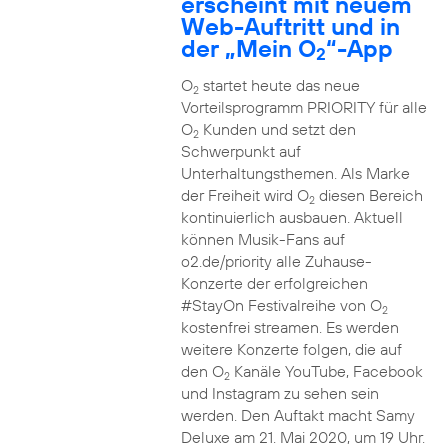
erscheint mit neuem
Web-Auftritt und in
der „Mein O
“-App
2
O
startet heute das neue
2
Vorteilsprogramm PRIORITY für alle
O
Kunden und setzt den
2
Schwerpunkt auf
Unterhaltungsthemen. Als Marke
der Freiheit wird O
diesen Bereich
2
kontinuierlich ausbauen. Aktuell
können Musik-Fans auf
o2.de/priority alle Zuhause-
Konzerte der erfolgreichen
#StayOn Festivalreihe von O
2
kostenfrei streamen. Es werden
weitere Konzerte folgen, die auf
den O
Kanäle YouTube, Facebook
2
und Instagram zu sehen sein
werden. Den Auftakt macht Samy
Deluxe am 21. Mai 2020, um 19 Uhr.