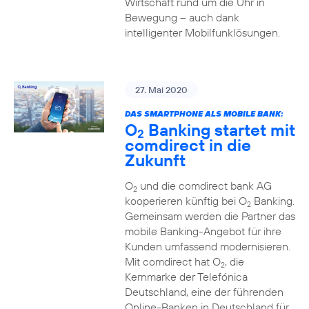
Wirtschaft rund um die Uhr in
Bewegung – auch dank
intelligenter Mobilfunklösungen.
27. Mai 2020
DAS SMARTPHONE ALS MOBILE BANK:
O
Banking startet mit
2
comdirect in die
Zukunft
O
und die comdirect bank AG
2
kooperieren künftig bei O
Banking.
2
Gemeinsam werden die Partner das
mobile Banking-Angebot für ihre
Kunden umfassend modernisieren.
Mit comdirect hat O
, die
2
Kernmarke der Telefónica
Deutschland, eine der führenden
Online-Banken in Deutschland für