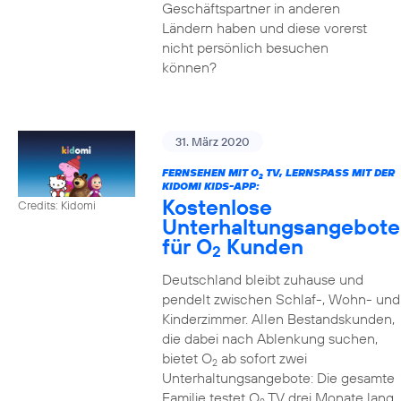
Geschäftspartner in anderen
Ländern haben und diese vorerst
nicht persönlich besuchen
können?
31. März 2020
FERNSEHEN MIT O
TV, LERNSPASS MIT DER K
2
IDOMI KIDS-APP:
Kostenlose
Credits: Kidomi
Unterhaltungsangebote
für O
Kunden
2
Deutschland bleibt zuhause und
pendelt zwischen Schlaf-, Wohn- und
Kinderzimmer. Allen Bestandskunden,
die dabei nach Ablenkung suchen,
bietet O
ab sofort zwei
2
Unterhaltungsangebote: Die gesamte
Familie testet O
TV drei Monate lang