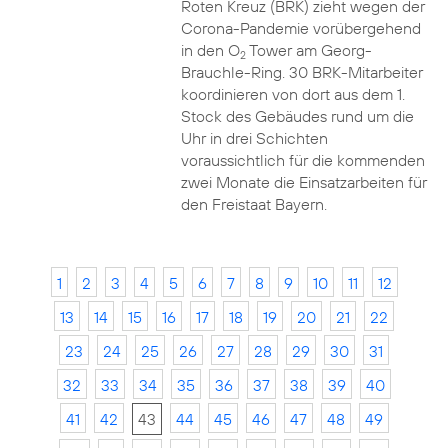
Roten Kreuz (BRK) zieht wegen der
Corona-Pandemie vorübergehend
in den O
Tower am Georg-
2
Brauchle-Ring. 30 BRK-Mitarbeiter
koordinieren von dort aus dem 1.
Stock des Gebäudes rund um die
Uhr in drei Schichten
voraussichtlich für die kommenden
zwei Monate die Einsatzarbeiten für
den Freistaat Bayern.
1
2
3
4
5
6
7
8
9
10
11
12
13
14
15
16
17
18
19
20
21
22
23
24
25
26
27
28
29
30
31
32
33
34
35
36
37
38
39
40
41
42
43
44
45
46
47
48
49