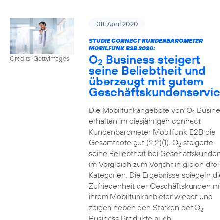
08. April 2020
STUDIE CONNECT KUNDENBAROMETER
MOBILFUNK B2B 2020:
O
Business steigert
Credits: Gettyimages
2
seine Beliebtheit und
überzeugt mit gutem
Geschäftskundenservi
Die Mobilfunkangebote von O
Busine
2
erhalten im diesjährigen connect
Kundenbarometer Mobilfunk B2B die
Gesamtnote gut (2,2)(1). O
steigerte
2
seine Beliebtheit bei Geschäftskunde
im Vergleich zum Vorjahr in gleich drei
Kategorien. Die Ergebnisse spiegeln di
Zufriedenheit der Geschäftskunden mi
ihrem Mobilfunkanbieter wieder und
zeigen neben den Stärken der O
2
Business Produkte auch