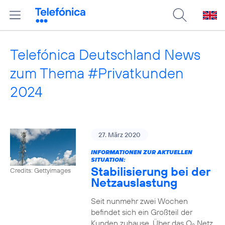
Telefónica Deutschland News
zum Thema #Privatkunden
2024
27. März 2020
INFORMATIONEN ZUR AKTUELLEN
SITUATION:
Stabilisierung bei der
Credits: Gettyimages
Netzauslastung
Seit nunmehr zwei Wochen
befindet sich ein Großteil der
Kunden zuhause. Über das O
Netz