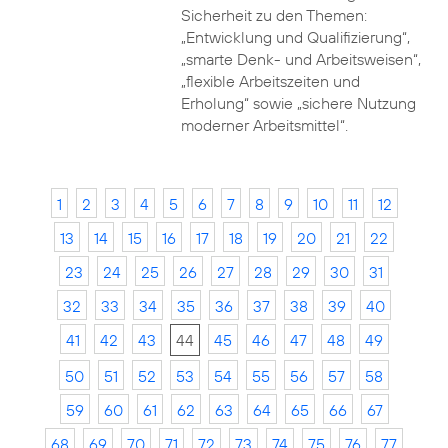
Sicherheit zu den Themen:
„Entwicklung und Qualifizierung“,
„smarte Denk- und Arbeitsweisen“,
„flexible Arbeitszeiten und
Erholung“ sowie „sichere Nutzung
moderner Arbeitsmittel“.
1
2
3
4
5
6
7
8
9
10
11
12
13
14
15
16
17
18
19
20
21
22
23
24
25
26
27
28
29
30
31
32
33
34
35
36
37
38
39
40
41
42
43
44
45
46
47
48
49
50
51
52
53
54
55
56
57
58
59
60
61
62
63
64
65
66
67
68
69
70
71
72
73
74
75
76
77