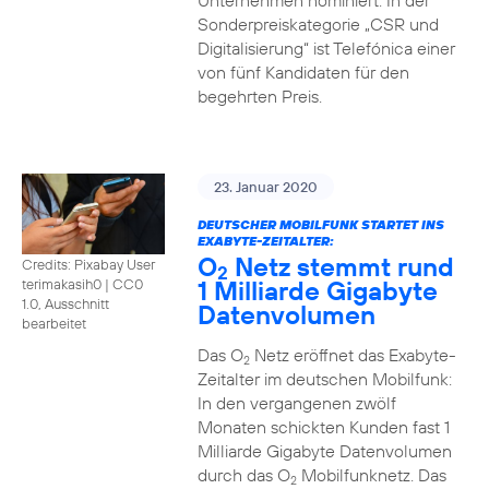
Unternehmen nominiert. In der
Sonderpreiskategorie „CSR und
Digitalisierung“ ist Telefónica einer
von fünf Kandidaten für den
begehrten Preis.
23. Januar 2020
DEUTSCHER MOBILFUNK STARTET INS
EXABYTE-ZEITALTER:
O
Netz stemmt rund
Credits: Pixabay User
2
1 Milliarde Gigabyte
terimakasih0
|
CC0
1.0, Ausschnitt
Datenvolumen
bearbeitet
Das O
Netz eröffnet das Exabyte-
2
Zeitalter im deutschen Mobilfunk:
In den vergangenen zwölf
Monaten schickten Kunden fast 1
Milliarde Gigabyte Datenvolumen
durch das O
Mobilfunknetz. Das
2