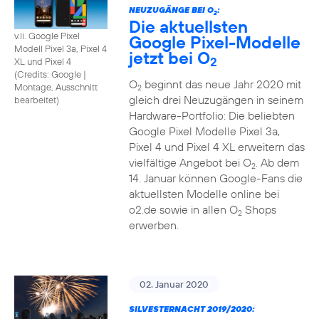
NEUZUGÄNGE BEI O
:
2
Die aktuellsten
v.li. Google Pixel
Google Pixel-Modelle
Modell Pixel 3a, Pixel 4
jetzt bei O
2
XL und Pixel 4
(
Credits: Google
|
O
beginnt das neue Jahr 2020 mit
Montage, Ausschnitt
2
gleich drei Neuzugängen in seinem
bearbeitet
)
Hardware-Portfolio: Die beliebten
Google Pixel Modelle Pixel 3a,
Pixel 4 und Pixel 4 XL erweitern das
vielfältige Angebot bei O
. Ab dem
2
14. Januar können Google-Fans die
aktuellsten Modelle online bei
o2.de sowie in allen O
Shops
2
erwerben.
02. Januar 2020
SILVESTERNACHT 2019/2020: