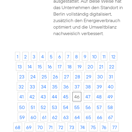
ausgestattet. Auf diese Weise hat
das Unternehmen den Standort in
Berlin vollständig digitalisiert,
zusätzlich den Energieverbrauch
optimiert und die Umweltbilanz
nachweislich verbessert.
1
2
3
4
5
6
7
8
9
10
11
12
13
14
15
16
17
18
19
20
21
22
23
24
25
26
27
28
29
30
31
32
33
34
35
36
37
38
39
40
41
42
43
44
45
46
47
48
49
50
51
52
53
54
55
56
57
58
59
60
61
62
63
64
65
66
67
68
69
70
71
72
73
74
75
76
77