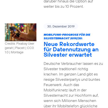
darüber hinaus die Option auf
weiter bis zu 10 Prozent.
30. Dezember 2019
MOBILFUNK-PROGNOSE FÜR DIE
SILVESTERNACHT 2019/20:
Neue Rekordwerte
Credits: Pixabay User
für Datennutzung an
geralt | Placeit
|
CC0
1.0 | Montage
Silvester erwartet
Deutsche Verbraucher lassen es zu
Silvester traditionell richtig
krachen. Im ganzen Land gibt es
riesige Silvesterpartys und buntes
Feuerwerk. Auch das
Mobilfunknetz läuft in der
Silvesternacht zur Hochform auf,
wenn sich Millionen Menschen
über ihr Mobiltelefon glückliche