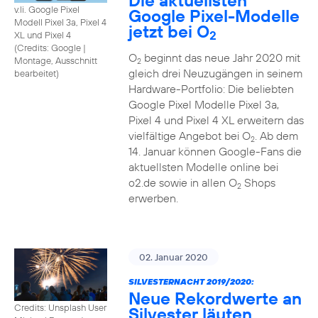
Die aktuellsten
v.li. Google Pixel
Google Pixel-Modelle
Modell Pixel 3a, Pixel 4
jetzt bei O
2
XL und Pixel 4
(
Credits: Google
|
O
beginnt das neue Jahr 2020 mit
Montage, Ausschnitt
2
gleich drei Neuzugängen in seinem
bearbeitet
)
Hardware-Portfolio: Die beliebten
Google Pixel Modelle Pixel 3a,
Pixel 4 und Pixel 4 XL erweitern das
vielfältige Angebot bei O
. Ab dem
2
14. Januar können Google-Fans die
aktuellsten Modelle online bei
o2.de sowie in allen O
Shops
2
erwerben.
02. Januar 2020
SILVESTERNACHT 2019/2020:
Neue Rekordwerte an
Credits: Unsplash User
Silvester läuten