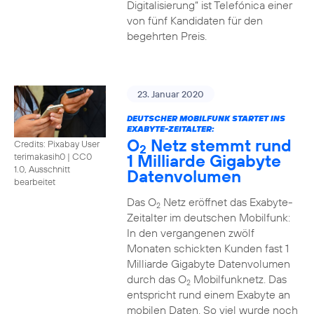
Digitalisierung“ ist Telefónica einer
von fünf Kandidaten für den
begehrten Preis.
23. Januar 2020
DEUTSCHER MOBILFUNK STARTET INS
EXABYTE-ZEITALTER:
O
Netz stemmt rund
Credits: Pixabay User
2
1 Milliarde Gigabyte
terimakasih0
|
CC0
1.0, Ausschnitt
Datenvolumen
bearbeitet
Das O
Netz eröffnet das Exabyte-
2
Zeitalter im deutschen Mobilfunk:
In den vergangenen zwölf
Monaten schickten Kunden fast 1
Milliarde Gigabyte Datenvolumen
durch das O
Mobilfunknetz. Das
2
entspricht rund einem Exabyte an
mobilen Daten. So viel wurde noch