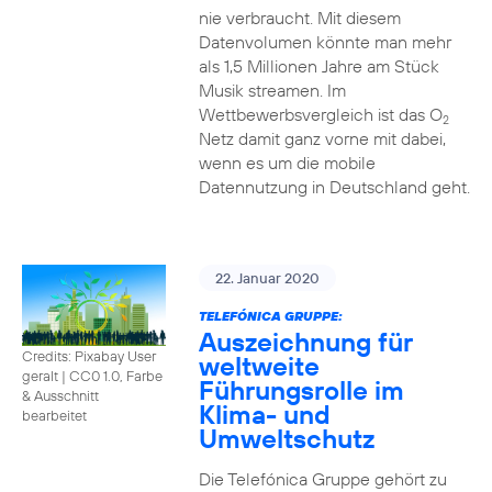
nie verbraucht. Mit diesem
Datenvolumen könnte man mehr
als 1,5 Millionen Jahre am Stück
Musik streamen. Im
Wettbewerbsvergleich ist das O
2
Netz damit ganz vorne mit dabei,
wenn es um die mobile
Datennutzung in Deutschland geht.
22. Januar 2020
TELEFÓNICA GRUPPE:
Auszeichnung für
Credits: Pixabay User
weltweite
geralt
|
CC0 1.0, Farbe
Führungsrolle im
& Ausschnitt
Klima- und
bearbeitet
Umweltschutz
Die Telefónica Gruppe gehört zu