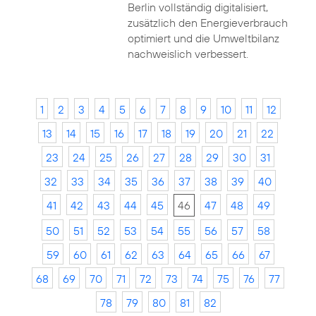
Berlin vollständig digitalisiert,
zusätzlich den Energieverbrauch
optimiert und die Umweltbilanz
nachweislich verbessert.
1
2
3
4
5
6
7
8
9
10
11
12
13
14
15
16
17
18
19
20
21
22
23
24
25
26
27
28
29
30
31
32
33
34
35
36
37
38
39
40
41
42
43
44
45
46
47
48
49
50
51
52
53
54
55
56
57
58
59
60
61
62
63
64
65
66
67
68
69
70
71
72
73
74
75
76
77
78
79
80
81
82