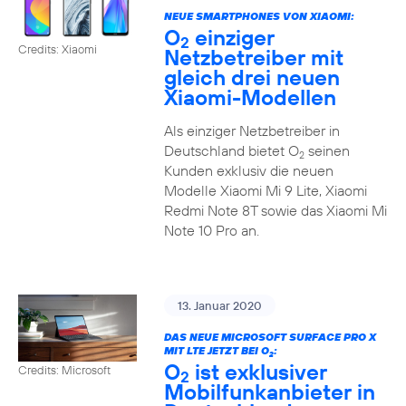
NEUE SMARTPHONES VON XIAOMI:
O
einziger
2
Credits: Xiaomi
Netzbetreiber mit
gleich drei neuen
Xiaomi-Modellen
Als einziger Netzbetreiber in
Deutschland bietet O
seinen
2
Kunden exklusiv die neuen
Modelle Xiaomi Mi 9 Lite, Xiaomi
Redmi Note 8T sowie das Xiaomi Mi
Note 10 Pro an.
13. Januar 2020
DAS NEUE MICROSOFT SURFACE PRO X
MIT LTE JETZT BEI O
:
2
O
ist exklusiver
Credits: Microsoft
2
Mobilfunkanbieter in