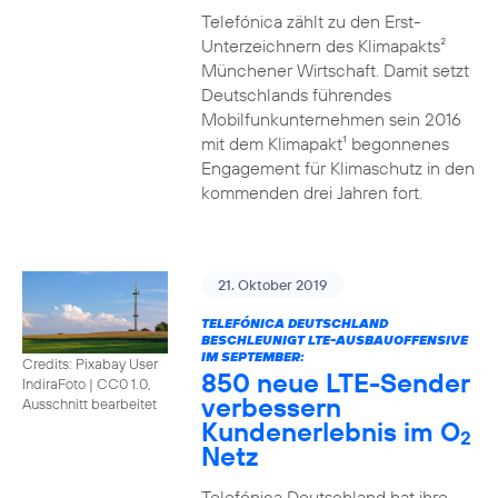
Telefónica zählt zu den Erst-
Unterzeichnern des Klimapakts²
Münchener Wirtschaft. Damit setzt
Deutschlands führendes
Mobilfunkunternehmen sein 2016
mit dem Klimapakt¹ begonnenes
Engagement für Klimaschutz in den
kommenden drei Jahren fort.
21. Oktober 2019
TELEFÓNICA DEUTSCHLAND
BESCHLEUNIGT LTE-AUSBAUOFFENSIVE
IM SEPTEMBER:
Credits: Pixabay User
850 neue LTE-Sender
IndiraFoto
|
CC0 1.0,
verbessern
Ausschnitt bearbeitet
Kundenerlebnis im O
2
Netz
Telefónica Deutschland hat ihre