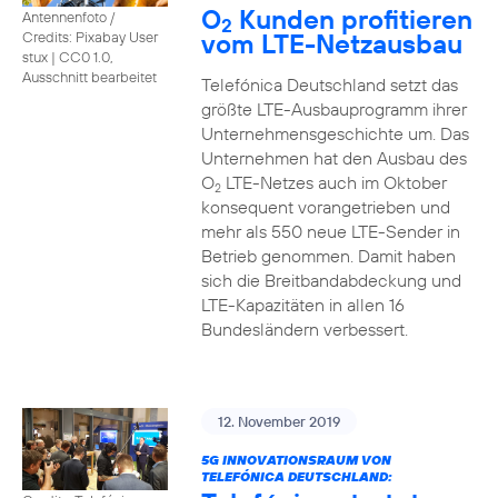
O
Kunden profitieren
Antennenfoto /
2
vom LTE-Netzausbau
Credits: Pixabay User
stux
|
CC0 1.0,
Ausschnitt bearbeitet
Telefónica Deutschland setzt das
größte LTE-Ausbauprogramm ihrer
Unternehmensgeschichte um. Das
Unternehmen hat den Ausbau des
O
LTE-Netzes auch im Oktober
2
konsequent vorangetrieben und
mehr als 550 neue LTE-Sender in
Betrieb genommen. Damit haben
sich die Breitbandabdeckung und
LTE-Kapazitäten in allen 16
Bundesländern verbessert.
12. November 2019
5G INNOVATIONSRAUM VON
TELEFÓNICA DEUTSCHLAND: