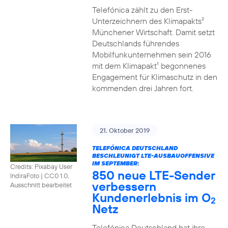
Telefónica zählt zu den Erst-
Unterzeichnern des Klimapakts²
Münchener Wirtschaft. Damit setzt
Deutschlands führendes
Mobilfunkunternehmen sein 2016
mit dem Klimapakt¹ begonnenes
Engagement für Klimaschutz in den
kommenden drei Jahren fort.
21. Oktober 2019
TELEFÓNICA DEUTSCHLAND
BESCHLEUNIGT LTE-AUSBAUOFFENSIVE
IM SEPTEMBER:
Credits: Pixabay User
850 neue LTE-Sender
IndiraFoto
|
CC0 1.0,
verbessern
Ausschnitt bearbeitet
Kundenerlebnis im O
2
Netz
Telefónica Deutschland hat ihre