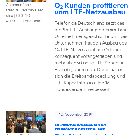
O
Kunden profitieren
Antennenfoto /
2
vom LTE-Netzausbau
Credits: Pixabay User
stux
|
CC0 1.0,
Ausschnitt bearbeitet
Telefónica Deutschland setzt das
größte LTE-Ausbauprogramm ihrer
Unternehmensgeschichte um. Das
Unternehmen hat den Ausbau des
O
LTE-Netzes auch im Oktober
2
konsequent vorangetrieben und
mehr als 550 neue LTE-Sender in
Betrieb genommen. Damit haben
sich die Breitbandabdeckung und
LTE-Kapazitäten in allen 16
Bundesländern verbessert.
12. November 2019
5G INNOVATIONSRAUM VON
TELEFÓNICA DEUTSCHLAND: