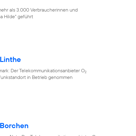
 mehr als 3.000 Verbraucherinnen und
 Hilde“ geführt
Linthe
mark: Der Telekommunikationsanbieter O
2
lfunkstandort in Betrieb genommen
 Borchen