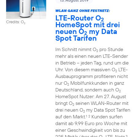
13. August 2019
WLAN GANZ OHNE FESTNETZ:
LTE-Router O
2
Credits: O
HomeSpot mit drei
2
neuen O
my Data
2
Spot Tarifen
Im Schnitt nimmt O
pro Stunde
2
mehr als einen neuen LTE-Sender
in Betrieb – jeden Tag, rund um die
Uhr. Von diesem massiven O
LTE-
2
Ausbauprogramm profitieren nicht
nur O
Mobilfunkkunden in ganz
2
Deutschland, sondern auch O
2
HomeSpot Nutzer: Am 27. August
bringt O
seinen WLAN-Router mit
2
drei neuen O
my Data Spot Tarifen
2
auf den Markt.
Kunden surfen
1
2
damit ab 9,99 Euro pro Woche mit
einer Geschwindigkeit von bis zu
225 Mbit/s über das O
LTE-Netz.
3