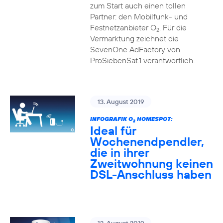
zum Start auch einen tollen
Partner: den Mobilfunk- und
Festnetzanbieter O
. Für die
2
Vermarktung zeichnet die
SevenOne AdFactory von
ProSiebenSat.1 verantwortlich.
13. August 2019
INFOGRAFIK O
HOMESPOT:
2
Ideal für
Wochenendpendler,
die in ihrer
Zweitwohnung keinen
DSL-Anschluss haben