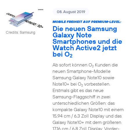
08. August 2019
MOBILE FREIHEIT AUF PREMIUM-LEVEL:
Die neuen Samsung
Credits: Samsung
Galaxy Note
Smartphones und die
Watch Active2 jetzt
bei O
2
Ab sofort können O
Kunden die
2
neuen Smartphone-Modelle
Samsung Galaxy Note10 sowie
Note10+ bei O
vorbestellen.
2
Erstmals gibt es das neue
Samsung-Flaggschiff in zwei
unterschiedlichen Größen: das
kompakte Galaxy Note10 mit einem
15,94 cm / 6,3 Zoll Display und das
Galaxy Note10+ mit dem größeren
17,16 cm / 6,8 Zoll Display. Vorder-