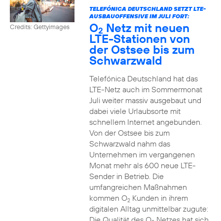
TELEFÓNICA DEUTSCHLAND SETZT LTE-
AUSBAUOFFENSIVE IM JULI FORT:
O
Netz mit neuen
Credits: Gettyimages
2
LTE-Stationen von
der Ostsee bis zum
Schwarzwald
Telefónica Deutschland hat das
LTE-Netz auch im Sommermonat
Juli weiter massiv ausgebaut und
dabei viele Urlaubsorte mit
schnellem Internet angebunden.
Von der Ostsee bis zum
Schwarzwald nahm das
Unternehmen im vergangenen
Monat mehr als 600 neue LTE-
Sender in Betrieb. Die
umfangreichen Maßnahmen
kommen O
Kunden in ihrem
2
digitalen Alltag unmittelbar zugute:
Die Qualität des O
Netzes hat sich