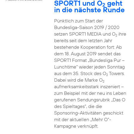
SPORT1 und O
geht
2
in die nächste Runde
Pünktlich zum Start der
Bundesliga-Saison 2019 / 2020
setzen SPORT1 MEDIA und O
ihre
2
bereits seit dem letzten Jahr
bestehende Kooperation fort: Ab
dem 18. August 2019 sendet das
SPORT1 Format „Bundesliga Pur –
Lunchtime“ wieder jeden Sonntag
aus dem 35. Stock des O
Towers.
2
Dabei wird die Marke O
2
aufmerksamkeitsstark inszeniert –
zum Beispiel mit der neu ins Leben
gerufenen Sendungsrubrik „Das O
des Spieltages“, die die
Sponsoring-Aktivitäten geschickt
mit der aktuellen „Mehr O“-
Kampagne verknüpft.