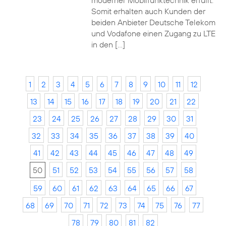
moderner Mobilfunktechnik erfüllt.
Somit erhalten auch Kunden der
beiden Anbieter Deutsche Telekom
und Vodafone einen Zugang zu LTE
in den […]
1
2
3
4
5
6
7
8
9
10
11
12
13
14
15
16
17
18
19
20
21
22
23
24
25
26
27
28
29
30
31
32
33
34
35
36
37
38
39
40
41
42
43
44
45
46
47
48
49
50
51
52
53
54
55
56
57
58
59
60
61
62
63
64
65
66
67
68
69
70
71
72
73
74
75
76
77
78
79
80
81
82