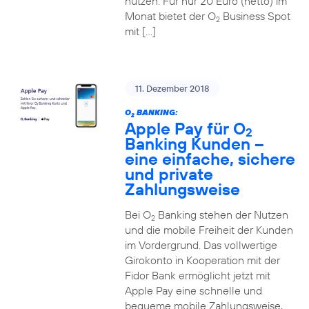
nutzen. Für nur 20 Euro (netto) im
Monat bietet der O
Business Spot
2
mit […]
11. Dezember 2018
O
BANKING:
2
Apple Pay für O
2
Banking Kunden –
eine einfache, sichere
und private
Zahlungsweise
Bei O
Banking stehen der Nutzen
2
und die mobile Freiheit der Kunden
im Vordergrund. Das vollwertige
Girokonto in Kooperation mit der
Fidor Bank ermöglicht jetzt mit
Apple Pay eine schnelle und
bequeme mobile Zahlungsweise,