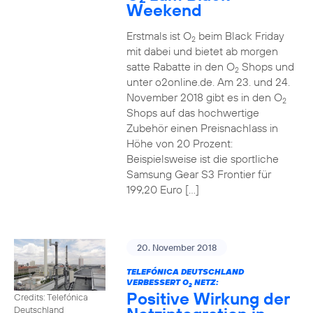
Weekend
Erstmals ist O
beim Black Friday
2
mit dabei und bietet ab morgen
satte Rabatte in den O
Shops und
2
unter o2online.de. Am 23. und 24.
November 2018 gibt es in den O
2
Shops auf das hochwertige
Zubehör einen Preisnachlass in
Höhe von 20 Prozent:
Beispielsweise ist die sportliche
Samsung Gear S3 Frontier für
199,20 Euro […]
20. November 2018
TELEFÓNICA DEUTSCHLAND
VERBESSERT O
NETZ:
2
Positive Wirkung der
Credits: Telefónica
Deutschland