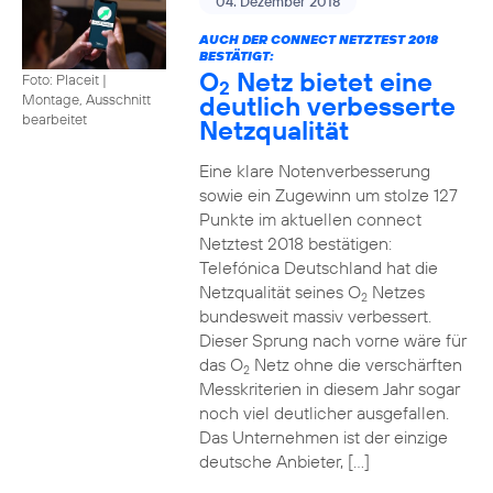
04. Dezember 2018
AUCH DER CONNECT NETZTEST 2018
BESTÄTIGT:
O
Netz bietet eine
Foto: Placeit
|
2
deutlich verbesserte
Montage, Ausschnitt
bearbeitet
Netzqualität
Eine klare Notenverbesserung
sowie ein Zugewinn um stolze 127
Punkte im aktuellen connect
Netztest 2018 bestätigen:
Telefónica Deutschland hat die
Netzqualität seines O
Netzes
2
bundesweit massiv verbessert.
Dieser Sprung nach vorne wäre für
das O
Netz ohne die verschärften
2
Messkriterien in diesem Jahr sogar
noch viel deutlicher ausgefallen.
Das Unternehmen ist der einzige
deutsche Anbieter, […]