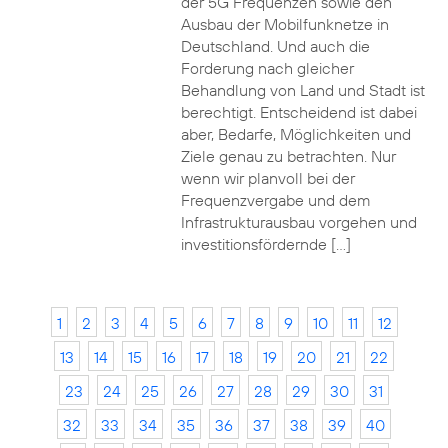
der 5G Frequenzen sowie den
Ausbau der Mobilfunknetze in
Deutschland. Und auch die
Forderung nach gleicher
Behandlung von Land und Stadt ist
berechtigt. Entscheidend ist dabei
aber, Bedarfe, Möglichkeiten und
Ziele genau zu betrachten. Nur
wenn wir planvoll bei der
Frequenzvergabe und dem
Infrastrukturausbau vorgehen und
investitionsfördernde […]
1
2
3
4
5
6
7
8
9
10
11
12
13
14
15
16
17
18
19
20
21
22
23
24
25
26
27
28
29
30
31
32
33
34
35
36
37
38
39
40