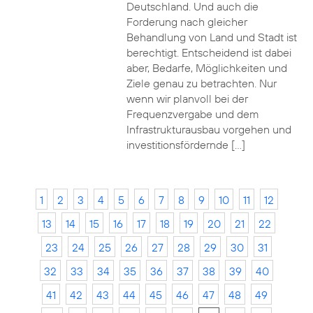
Deutschland. Und auch die
Forderung nach gleicher
Behandlung von Land und Stadt ist
berechtigt. Entscheidend ist dabei
aber, Bedarfe, Möglichkeiten und
Ziele genau zu betrachten. Nur
wenn wir planvoll bei der
Frequenzvergabe und dem
Infrastrukturausbau vorgehen und
investitionsfördernde […]
1
2
3
4
5
6
7
8
9
10
11
12
13
14
15
16
17
18
19
20
21
22
23
24
25
26
27
28
29
30
31
32
33
34
35
36
37
38
39
40
41
42
43
44
45
46
47
48
49