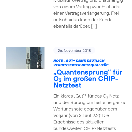
Mobilfunkvertrag und unabhängig
von einem Vertragswechsel oder
einer Vertragsverlängerung. Frei
entscheiden kann der Kunde
ebenfalls darüber, […]
26. November 2018
NOTE „GUT“ DANK DEUTLICH
VERBESSERTER NETZQUALITÄT:
„Quantensprung“ für
O
im großen CHIP-
2
Netztest
Ein klares „Gut“* für das O
Netz
2
und der Sprung um fast eine ganze
Wertungsnote gegenüber dem
Vorjahr (von 3,1 auf 2,2): Die
Ergebnisse des aktuellen
bundesweiten CHIP-Netztests