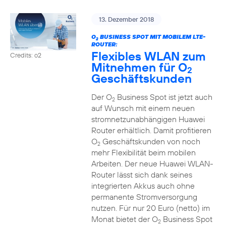
13. Dezember 2018
O
BUSINESS SPOT MIT MOBILEM LTE-
2
ROUTER:
Flexibles WLAN zum
Credits: o2
Mitnehmen für O
2
Geschäftskunden
Der O
Business Spot ist jetzt auch
2
auf Wunsch mit einem neuen
stromnetzunabhängigen Huawei
Router erhältlich. Damit profitieren
O
Geschäftskunden von noch
2
mehr Flexibilität beim mobilen
Arbeiten. Der neue Huawei WLAN-
Router lässt sich dank seines
integrierten Akkus auch ohne
permanente Stromversorgung
nutzen. Für nur 20 Euro (netto) im
Monat bietet der O
Business Spot
2