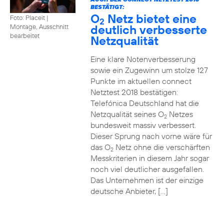
BESTÄTIGT:
O
Netz bietet eine
Foto: Placeit
|
2
deutlich verbesserte
Montage, Ausschnitt
bearbeitet
Netzqualität
Eine klare Notenverbesserung
sowie ein Zugewinn um stolze 127
Punkte im aktuellen connect
Netztest 2018 bestätigen:
Telefónica Deutschland hat die
Netzqualität seines O
Netzes
2
bundesweit massiv verbessert.
Dieser Sprung nach vorne wäre für
das O
Netz ohne die verschärften
2
Messkriterien in diesem Jahr sogar
noch viel deutlicher ausgefallen.
Das Unternehmen ist der einzige
deutsche Anbieter, […]