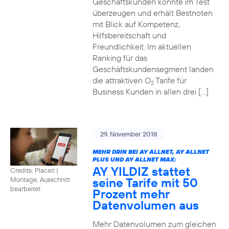
Geschäftskunden konnte im Test
überzeugen und erhält Bestnoten
mit Blick auf Kompetenz,
Hilfsbereitschaft und
Freundlichkeit. Im aktuellen
Ranking für das
Geschäftskundensegment landen
die attraktiven O
Tarife für
2
Business Kunden in allen drei […]
29. November 2018
MEHR DRIN BEI AY ALLNET, AY ALLNET
PLUS UND AY ALLNET MAX:
AY YILDIZ stattet
Credits: Placeit
|
seine Tarife mit 50
Montage, Ausschnitt
bearbeitet
Prozent mehr
Datenvolumen aus
Mehr Datenvolumen zum gleichen