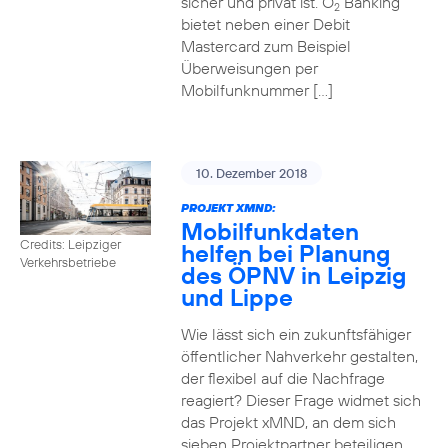
sicher und privat ist. O
Banking
2
bietet neben einer Debit
Mastercard zum Beispiel
Überweisungen per
Mobilfunknummer […]
10. Dezember 2018
PROJEKT XMND:
Mobilfunkdaten
Credits: Leipziger
helfen bei Planung
Verkehrsbetriebe
des ÖPNV in Leipzig
und Lippe
Wie lässt sich ein zukunftsfähiger
öffentlicher Nahverkehr gestalten,
der flexibel auf die Nachfrage
reagiert? Dieser Frage widmet sich
das Projekt xMND, an dem sich
sieben Projektpartner beteiligen.