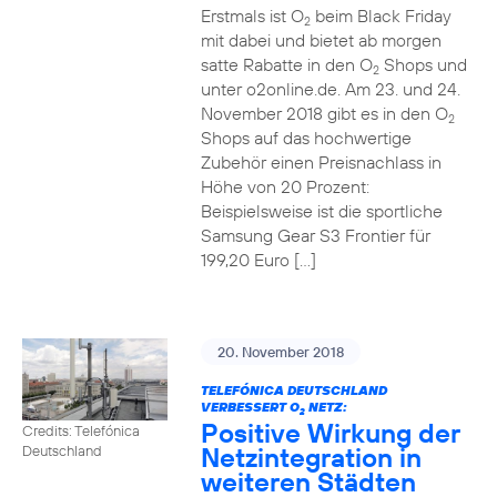
Erstmals ist O
beim Black Friday
2
mit dabei und bietet ab morgen
satte Rabatte in den O
Shops und
2
unter o2online.de. Am 23. und 24.
November 2018 gibt es in den O
2
Shops auf das hochwertige
Zubehör einen Preisnachlass in
Höhe von 20 Prozent:
Beispielsweise ist die sportliche
Samsung Gear S3 Frontier für
199,20 Euro […]
20. November 2018
TELEFÓNICA DEUTSCHLAND
VERBESSERT O
NETZ:
2
Positive Wirkung der
Credits: Telefónica
Netzintegration in
Deutschland
weiteren Städten