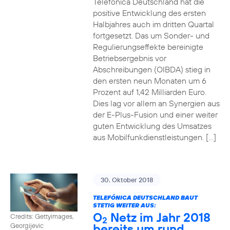
Telefónica Deutschland hat die
positive Entwicklung des ersten
Halbjahres auch im dritten Quartal
fortgesetzt. Das um Sonder- und
Regulierungseffekte bereinigte
Betriebsergebnis vor
Abschreibungen (OIBDA) stieg in
den ersten neun Monaten um 6
Prozent auf 1,42 Milliarden Euro.
Dies lag vor allem an Synergien aus
der E-Plus-Fusion und einer weiter
guten Entwicklung des Umsatzes
aus Mobilfunkdienstleistungen. […]
30. Oktober 2018
TELEFÓNICA DEUTSCHLAND BAUT
STETIG WEITER AUS:
O
Netz im Jahr 2018
Credits: Gettyimages,
2
bereits um rund
Georgijevic