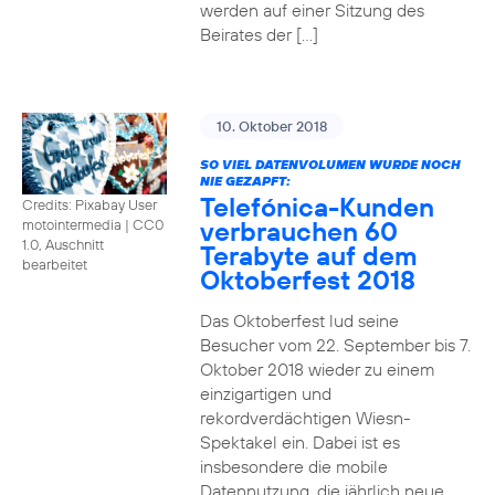
werden auf einer Sitzung des
Beirates der […]
10. Oktober 2018
SO VIEL DATENVOLUMEN WURDE NOCH
NIE GEZAPFT:
Telefónica-Kunden
Credits: Pixabay User
verbrauchen 60
motointermedia
|
CC0
1.0, Auschnitt
Terabyte auf dem
bearbeitet
Oktoberfest 2018
Das Oktoberfest lud seine
Besucher vom 22. September bis 7.
Oktober 2018 wieder zu einem
einzigartigen und
rekordverdächtigen Wiesn-
Spektakel ein. Dabei ist es
insbesondere die mobile
Datennutzung, die jährlich neue