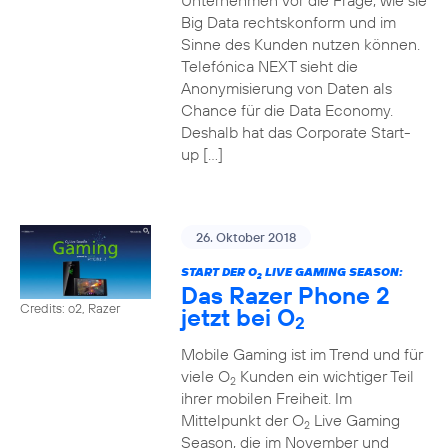
Unternehmen vor die Frage, wie sie
Big Data rechtskonform und im
Sinne des Kunden nutzen können.
Telefónica NEXT sieht die
Anonymisierung von Daten als
Chance für die Data Economy.
Deshalb hat das Corporate Start-
up […]
26. Oktober 2018
START DER O
LIVE GAMING SEASON:
2
Das Razer Phone 2
Credits: o2, Razer
jetzt bei O
2
Mobile Gaming ist im Trend und für
viele O
Kunden ein wichtiger Teil
2
ihrer mobilen Freiheit. Im
Mittelpunkt der O
Live Gaming
2
Season, die im November und