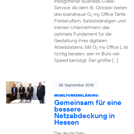
inbegriffener Business-Class-
Service: Ab dem 16. Oktober bieten
drei brandneue O
my Office Tarife
2
Freiberuflern, Selbstständigen und
kleinen Unternehmern das
optimale Fundament für die
Gestaltung ihres digitalen
Arbeitslebens. Mit O
my Office L ist
2
richtig beraten, wer im Büro viel
Speed benötigt. Der größte […]
28. September 2018
MOBILFUNKERKLÄRUNG:
Gemeinsam für eine
bessere
Netzabdeckung in
Hessen
Die deutschen