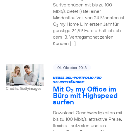
Surfvergnügen mit bis zu 100
Mbit/s bietet.1) Bei einer
Mindestlaufzeit von 24 Monaten ist
O
my Home L im ersten Jahr für
2
günstige 24,99 Euro erhältlich, ab
dem 13. Vertragsmonat zahlen
Kunden […]
01. Oktober 2018
NEUES DSL-PORTFOLIO FÜR
SELBSTSTÄNDIGE:
Mit O
my Office im
Credits: Gettyimages
2
Büro mit Highspeed
surfen
Download-Geschwindigkeiten mit
bis zu 100 Mbit/s, attraktive Preise,
flexible Laufzeiten und ein