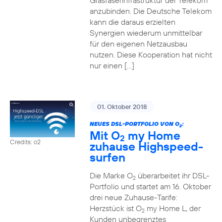
Glasfaserinfrastruktur der Telekom
anzubinden. Die Deutsche Telekom
kann die daraus erzielten
Synergien wiederum unmittelbar
für den eigenen Netzausbau
nutzen. Diese Kooperation hat nicht
nur einen […]
01. Oktober 2018
NEUES DSL-PORTFOLIO VON O
:
2
Mit O
my Home
2
Credits: o2
zuhause Highspeed-
surfen
Die Marke O
überarbeitet ihr DSL-
2
Portfolio und startet am 16. Oktober
drei neue Zuhause-Tarife:
Herzstück ist O
my Home L, der
2
Kunden unbegrenztes