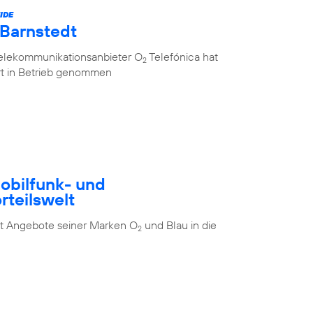
IDE
 Barnstedt
Telekommunikationsanbieter O
Telefónica hat
2
rt in Betrieb genommen
Mobilfunk- und
rteilswelt
t Angebote seiner Marken O
und Blau in die
2