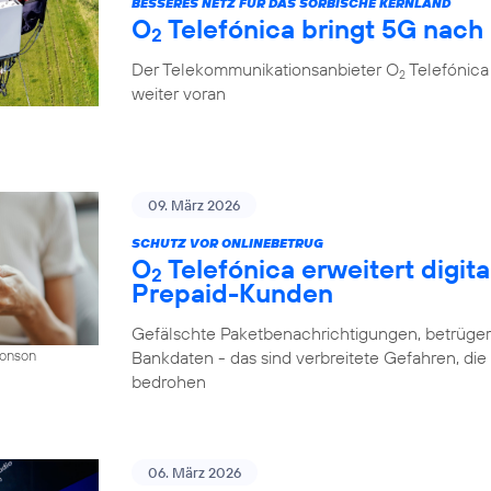
BESSERES NETZ FÜR DAS SORBISCHE KERNLAND
O
Telefónica bringt 5G nach
2
Der Telekommunikationsanbieter O
Telefónica
2
weiter voran
09. März 2026
SCHUTZ VOR ONLINEBETRUG
O
Telefónica erweitert digit
2
Prepaid-Kunden
Gefälschte Paketbenachrichtigungen, betrüger
Bankdaten - das sind verbreitete Gefahren, di
Donson
bedrohen
06. März 2026