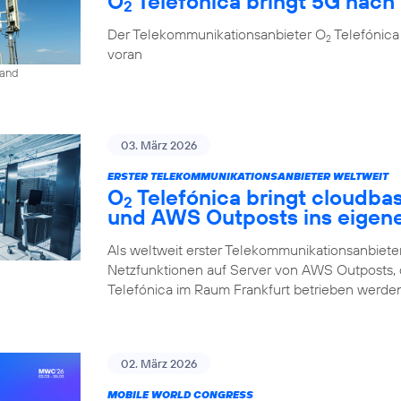
O
Telefónica bringt 5G nach 
2
Der Telekommunikationsanbieter O
Telefónica
2
voran
land
03. März 2026
ERSTER TELEKOMMUNIKATIONSANBIETER WELTWEIT
O
Telefónica bringt cloudba
2
und AWS Outposts ins eigen
Als weltweit erster Telekommunikationsanbieter
Netzfunktionen auf Server von AWS Outposts,
Telefónica im Raum Frankfurt betrieben werden
02. März 2026
MOBILE WORLD CONGRESS