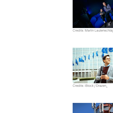
Credits: Marlin Lautenschlä
Credits: iStock / Drazen_