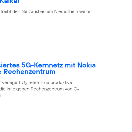
Kalkar
 treibt den Netzausbau am Niederrhein weiter
siertes 5G-Kernnetz mit Nokia
e Rechenzentrum
 verlagert O
Telefónica produktive
2
 die im eigenen Rechenzentrum von O
2
.