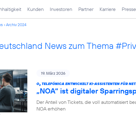
haltigkeit
Kunden
Investoren
Partner
Karriere
Presse
ws
Archiv 2024
Deutschland News zum Thema #Pri
19. März 2026
O
TELEFÓNICA ENTWICKELT KI-ASSISTENTEN FÜR NET
2
„NOA“ ist digitaler Sparrings
Der Anteil von Tickets, die voll automatisiert b
NOA erhöhen
f