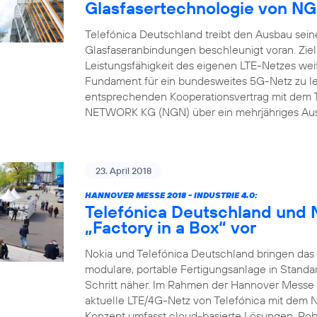
Glasfasertechnologie von 
Telefónica Deutschland treibt den Ausbau sein
Glasfaseranbindungen beschleunigt voran. Ziel
Leistungsfähigkeit des eigenen LTE-Netzes weit
Fundament für ein bundesweites 5G-Netz zu l
entsprechenden Kooperationsvertrag mit dem 
NETWORK KG (NGN) über ein mehrjähriges Ausb
23. April 2018
HANNOVER MESSE 2018 - INDUSTRIE 4.0:
Telefónica Deutschland und N
„Factory in a Box“ vor
Nokia und Telefónica Deutschland bringen das N
modulare, portable Fertigungsanlage in Standa
Schritt näher. Im Rahmen der Hannover Messe 
aktuelle LTE/4G-Netz von Telefónica mit dem 
Konzept umfasst cloud-basierte Lösungen, Rob