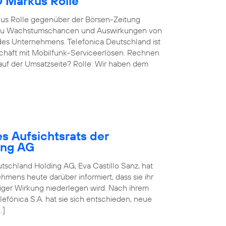
O Markus Rolle
kus Rolle gegenüber der Börsen-Zeitung
g, zu Wachstumschancen und Auswirkungen von
des Unternehmens. Telefonica Deutschland ist
eschäft mit Mobilfunk-Serviceerlösen. Rechnen
 auf der Umsatzseite? Rolle: Wir haben dem
s Aufsichtsrats der
ing AG
utschland Holding AG, Eva Castillo Sanz, hat
mens heute darüber informiert, dass sie ihr
rtiger Wirkung niederlegen wird. Nach ihrem
fónica S.A. hat sie sich entschieden, neue
…]