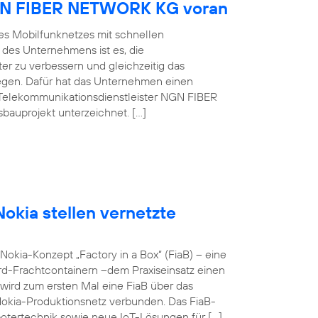
NGN FIBER NETWORK KG voran
es Mobilfunknetzes mit schnellen
 des Unternehmens ist es, die
er zu verbessern und gleichzeitig das
egen. Dafür hat das Unternehmen einen
Telekommunikationsdienstleister NGN FIBER
auprojekt unterzeichnet. […]
okia stellen vernetzte
okia-Konzept „Factory in a Box“ (FiaB) – eine
rd-Frachtcontainern –dem Praxiseinsatz einen
wird zum ersten Mal eine FiaB über das
Nokia-Produktionsnetz verbunden. Das FiaB-
otertechnik sowie neue IoT-Lösungen für […]