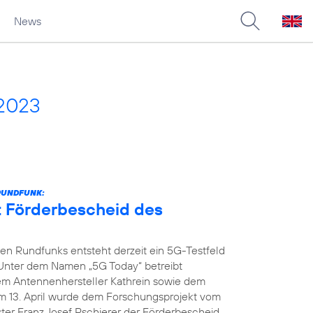
News
 2023
RUNDFUNK:
t Förderbescheid des
n Rundfunks entsteht derzeit ein 5G-Testfeld
 Unter dem Namen „5G Today“ betreibt
dem Antennenhersteller Kathrein sowie dem
m 13. April wurde dem Forschungsprojekt vom
ter Franz Josef Pschierer der Förderbescheid