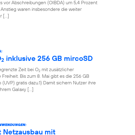
nis vor Abschreibungen (OIBDA) um 5,4 Prozent
n Anstieg waren insbesondere die weiter
r […]
S:
O
inklusive 256 GB mircoSD
2
grenzte Zeit bei O
mit zusätzlicher
2
Freiheit. Bis zum 8. Mai gibt es die 256 GB
(UVP) gratis dazu.1) Damit sichern Nutzer ihre
 ihrem Galaxy […]
ANWENDUNGEN:
t Netzausbau mit