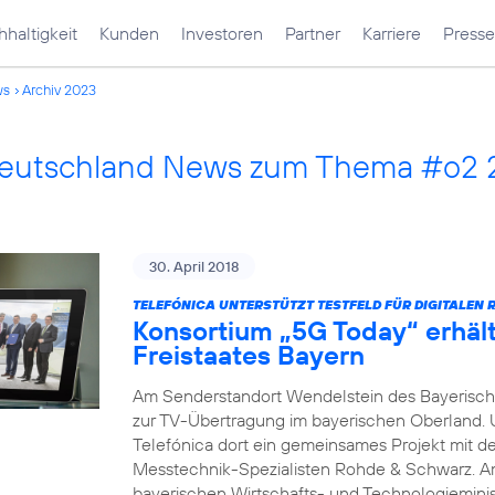
haltigkeit
Kunden
Investoren
Partner
Karriere
Presse
ws
Archiv 2023
Deutschland News zum Thema #o2
30. April 2018
TELEFÓNICA UNTERSTÜTZT TESTFELD FÜR DIGITALEN 
Konsortium „5G Today“ erhäl
Freistaates Bayern
Am Senderstandort Wendelstein des Bayerische
zur TV-Übertragung im bayerischen Oberland.
Telefónica dort ein gemeinsames Projekt mit 
Messtechnik-Spezialisten Rohde & Schwarz. A
bayerischen Wirtschafts- und Technologieminis