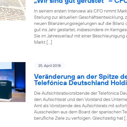
„Wir sind gut gerüstet“ – CF
In seinem ersten Interview als CFO nimmt Mar
Stellung zur aktuellen Geschäftsentwicklun
neuen Bilanzierungsregelungen auf die Bilanz 
gut ins Jahr gestartet, insbesondere im Kerng
Sie im Jahresverlauf mit einer Beschleunigung
Markt […]
25. April 2018
Veränderung an der Spitze de
Telefónica Deutschland Hold
Die Aufsichtsratsvorsitzende der Telefónica De
den Aufsichtsrat und den Vorstand des Unterneh
Amt als Vorsitzende des Aufsichtsrats mit sofo
Ausscheiden aus dem Board der spanischen Tele
berufliche Ziele zu verfolgen. Gleichzeitig hat [