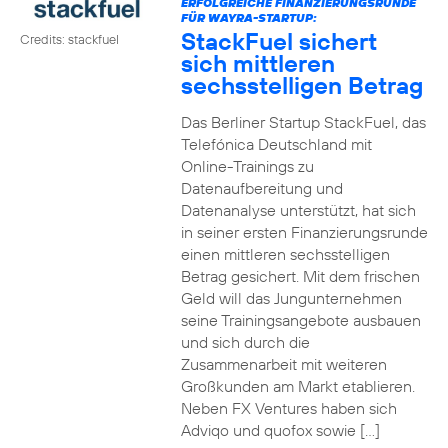
ERFOLGREICHE FINANZIERUNGSRUNDE
FÜR WAYRA-STARTUP:
StackFuel sichert
Credits: stackfuel
sich mittleren
sechsstelligen Betrag
Das Berliner Startup StackFuel, das
Telefónica Deutschland mit
Online-Trainings zu
Datenaufbereitung und
Datenanalyse unterstützt, hat sich
in seiner ersten Finanzierungsrunde
einen mittleren sechsstelligen
Betrag gesichert. Mit dem frischen
Geld will das Jungunternehmen
seine Trainingsangebote ausbauen
und sich durch die
Zusammenarbeit mit weiteren
Großkunden am Markt etablieren.
Neben FX Ventures haben sich
Adviqo und quofox sowie […]