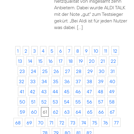
Netzqualität von insgesamt zehn
Anbietern. Dabei wurde ALDI TALK
mit der Note „gut“ zum Testsieger
gekürt. „Bei Aldi ist für jeden Nutzer
was dabei. […]
1
2
3
4
5
6
7
8
9
10
11
12
13
14
15
16
17
18
19
20
21
22
23
24
25
26
27
28
29
30
31
32
33
34
35
36
37
38
39
40
41
42
43
44
45
46
47
48
49
50
51
52
53
54
55
56
57
58
59
60
61
62
63
64
65
66
67
68
69
70
71
72
73
74
75
76
77
78
79
80
81
82