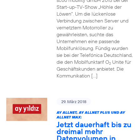
scoo mobility GmbH 2015 bei der
Start-up-TV-Show „Höhle der
Löwen“. Um die lückenlose
Verbindung zwischen Server und
vernetztem Motorroller zu
gewährleisten, suchte das
Unternehmen eine passende
Mobilfunklösung. Fündig wurden
sie bei der Telefónica Deutschland,
die den Mobilfunktarif O
Unite für
2
Geschäftskunden anbietet. Die
Kommunikation […]
29. März 2018
AY ALLNET, AY ALLNET PLUS UND AY
ALLNET MAX:
Jetzt dauerhaft bis zu
dreimal mehr
Datenvolumen in