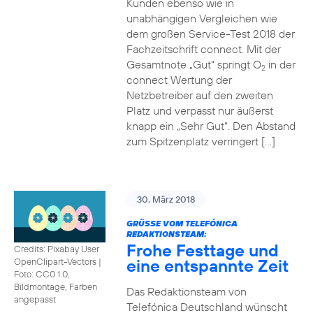
Kunden ebenso wie in
unabhängigen Vergleichen wie
dem großen Service-Test 2018 der
Fachzeitschrift connect. Mit der
Gesamtnote „Gut“ springt O
in der
2
connect Wertung der
Netzbetreiber auf den zweiten
Platz und verpasst nur äußerst
knapp ein „Sehr Gut“. Den Abstand
zum Spitzenplatz verringert […]
30. März 2018
GRÜSSE VOM TELEFÓNICA R
EDAKTIONSTEAM:
Frohe Festtage und
Credits: Pixabay User
eine entspannte Zeit
OpenClipart-Vectors
|
Foto: CC0 1.0,
Bildmontage, Farben
Das Redaktionsteam von
angepasst
Telefónica Deutschland wünscht