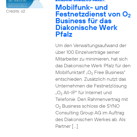
Mobilfunk- und
Credits: o2
Festnetzdienst von O
2
Business für das
Diakonische Werk
Pfalz
Um den Verwaltungsaufwand der
über 100 Einzelverträge seiner
Mitarbeiter zu minimieren, hat sich
das Diakonische Werk Pfalz für den
Mobilfunktarif „O
Free Business“
2
entschieden. Zusätzlich nutzt das
Unternehmen die Festnetzlösung
„O
All-IP“ für Internet und
2
Telefonie. Den Rahmenvertrag mit
O
Business schloss die SYNO
2
Consulting Group AG im Auftrag
des Diakonischen Werkes ab. Als
Partner […]