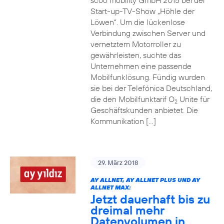
scoo mobility GmbH 2015 bei der
Start-up-TV-Show „Höhle der
Löwen“. Um die lückenlose
Verbindung zwischen Server und
vernetztem Motorroller zu
gewährleisten, suchte das
Unternehmen eine passende
Mobilfunklösung. Fündig wurden
sie bei der Telefónica Deutschland,
die den Mobilfunktarif O
Unite für
2
Geschäftskunden anbietet. Die
Kommunikation […]
29. März 2018
AY ALLNET, AY ALLNET PLUS UND AY
ALLNET MAX:
Jetzt dauerhaft bis zu
dreimal mehr
Datenvolumen in