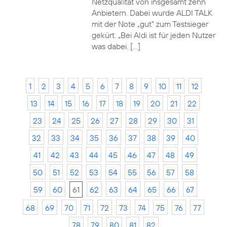
Netzqualität von insgesamt zehn
Anbietern. Dabei wurde ALDI TALK
mit der Note „gut“ zum Testsieger
gekürt. „Bei Aldi ist für jeden Nutzer
was dabei. […]
1
2
3
4
5
6
7
8
9
10
11
12
13
14
15
16
17
18
19
20
21
22
23
24
25
26
27
28
29
30
31
32
33
34
35
36
37
38
39
40
41
42
43
44
45
46
47
48
49
50
51
52
53
54
55
56
57
58
59
60
61
62
63
64
65
66
67
68
69
70
71
72
73
74
75
76
77
78
79
80
81
82