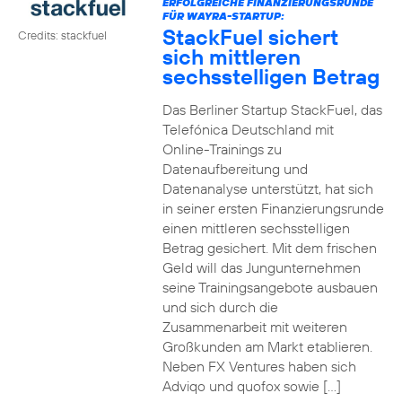
ERFOLGREICHE FINANZIERUNGSRUNDE
FÜR WAYRA-STARTUP:
StackFuel sichert
Credits: stackfuel
sich mittleren
sechsstelligen Betrag
Das Berliner Startup StackFuel, das
Telefónica Deutschland mit
Online-Trainings zu
Datenaufbereitung und
Datenanalyse unterstützt, hat sich
in seiner ersten Finanzierungsrunde
einen mittleren sechsstelligen
Betrag gesichert. Mit dem frischen
Geld will das Jungunternehmen
seine Trainingsangebote ausbauen
und sich durch die
Zusammenarbeit mit weiteren
Großkunden am Markt etablieren.
Neben FX Ventures haben sich
Adviqo und quofox sowie […]