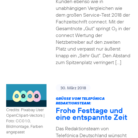
Kunden ebenso wie in
unabhängigen Vergleichen wie
dem großen Service-Test 2018 der
Fachzeitschrift connect. Mit der
Gesamtnote „Gut“ springt O
in der
2
connect Wertung der
Netzbetreiber auf den zweiten
Platz und verpasst nur äußerst
knapp ein „Sehr Gut“. Den Abstand
zum Spitzenplatz verringert […]
30. März 2018
GRÜSSE VOM TELEFÓNICA R
EDAKTIONSTEAM:
Frohe Festtage und
Credits: Pixabay User
eine entspannte Zeit
OpenClipart-Vectors
|
Foto: CC0 1.0,
Bildmontage, Farben
Das Redaktionsteam von
angepasst
Telefónica Deutschland wünscht