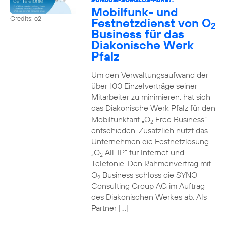
Mobilfunk- und
Credits: o2
Festnetzdienst von O
2
Business für das
Diakonische Werk
Pfalz
Um den Verwaltungsaufwand der
über 100 Einzelverträge seiner
Mitarbeiter zu minimieren, hat sich
das Diakonische Werk Pfalz für den
Mobilfunktarif „O
Free Business“
2
entschieden. Zusätzlich nutzt das
Unternehmen die Festnetzlösung
„O
All-IP“ für Internet und
2
Telefonie. Den Rahmenvertrag mit
O
Business schloss die SYNO
2
Consulting Group AG im Auftrag
des Diakonischen Werkes ab. Als
Partner […]