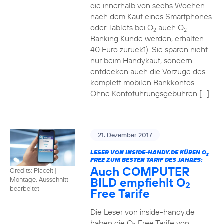
die innerhalb von sechs Wochen
nach dem Kauf eines Smartphones
oder Tablets bei O
auch O
2
2
Banking Kunde werden, erhalten
40 Euro zurück1). Sie sparen nicht
nur beim Handykauf, sondern
entdecken auch die Vorzüge des
komplett mobilen Bankkontos.
Ohne Kontoführungsgebühren […]
21. Dezember 2017
LESER VON INSIDE-HANDY.DE KÜREN O
2
FREE ZUM BESTEN TARIF DES JAHRES:
Auch COMPUTER
Credits: Placeit
|
BILD empfiehlt O
Montage, Ausschnitt
2
bearbeitet
Free Tarife
Die Leser von inside-handy.de
haben die O
Free Tarife von