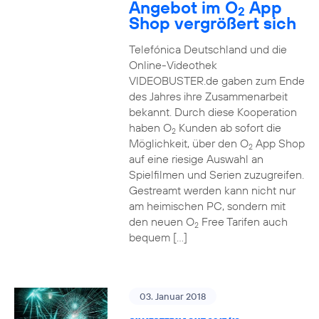
Angebot im O
App
2
Shop vergrößert sich
Telefónica Deutschland und die
Online-Videothek
VIDEOBUSTER.de gaben zum Ende
des Jahres ihre Zusammenarbeit
bekannt. Durch diese Kooperation
haben O
Kunden ab sofort die
2
Möglichkeit, über den O
App Shop
2
auf eine riesige Auswahl an
Spielfilmen und Serien zuzugreifen.
Gestreamt werden kann nicht nur
am heimischen PC, sondern mit
den neuen O
Free Tarifen auch
2
bequem […]
03. Januar 2018