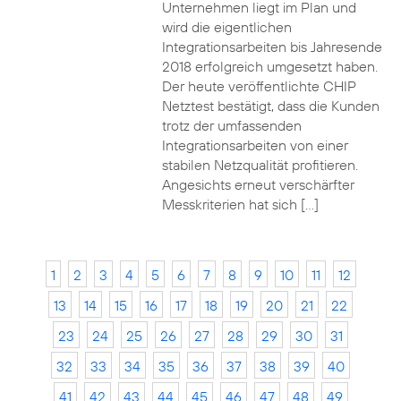
Unternehmen liegt im Plan und
wird die eigentlichen
Integrationsarbeiten bis Jahresende
2018 erfolgreich umgesetzt haben.
Der heute veröffentlichte CHIP
Netztest bestätigt, dass die Kunden
trotz der umfassenden
Integrationsarbeiten von einer
stabilen Netzqualität profitieren.
Angesichts erneut verschärfter
Messkriterien hat sich […]
1
2
3
4
5
6
7
8
9
10
11
12
13
14
15
16
17
18
19
20
21
22
23
24
25
26
27
28
29
30
31
32
33
34
35
36
37
38
39
40
41
42
43
44
45
46
47
48
49