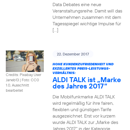
Data Debates eine neue
Veranstaltungsreihe. Damit will das
Unternehmen zusammen mit dem
Tagesspiegel wichtige Impulse für
[…]
22. Dezember 2017
HOHE KUNDENZUFRIEDENHEIT UND
EXZELLENTES PREIS-LEISTUNGS-
VERHÄLTNIS:
Credits: Pixabay User
ALDI TALK ist „Marke
Janeb13
|
Foto: CC0
des Jahres 2017“
1.0, Ausschnitt
bearbeitet
Die Mobilfunkmarke ALDI TALK
wird regelmäßig für ihre fairen,
flexiblen und günstigen Tarife
ausgezeichnet. Erst vor kurzem
wurde ALDI TALK zur „Marke des
Jahres 2017“ in der Kategorie