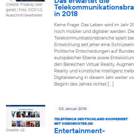
Das erwartet die
Credits: Pixabay User
Telekommunikationsbr
geralt
|
Foto: CC0 1.0,
in 2018
Ausschnitt bearbeitet
Keine Frage: Das Leben wird im Jahr 2
noch mobiler und digitaler werden. Di
Telekommunikationsbranche spielt bei
Entwicklung seit jeher eine Schlüsselro
Politische Entscheidungen auf Bunde
europäischer Ebene sowie Entwicklun
den Bereichen Virtual Reality, Augme
Reality und künstliche Intelligenz trei
Digitalisierung in diesem Jahr weiter vo
Beginn des Jahres richtet […]
03. Januar 2018
TELEFÓNICA DEUTSCHLAND KOOPERIERT
MIT VIDEOBUSTER.DE:
Entertainment-
Credits: o2