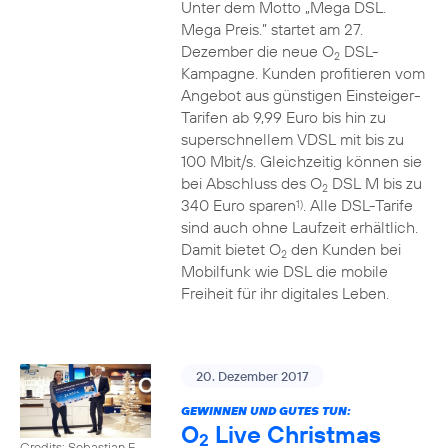
Unter dem Motto „Mega DSL.
Mega Preis.” startet am 27.
Dezember die neue O
DSL-
2
Kampagne. Kunden profitieren vom
Angebot aus günstigen Einsteiger-
Tarifen ab 9,99 Euro bis hin zu
superschnellem VDSL mit bis zu
100 Mbit/s. Gleichzeitig können sie
bei Abschluss des O
DSL M bis zu
2
340 Euro sparen
. Alle DSL-Tarife
1)
sind auch ohne Laufzeit erhältlich.
Damit bietet O
den Kunden bei
2
Mobilfunk wie DSL die mobile
Freiheit für ihr digitales Leben.
20. Dezember 2017
GEWINNEN UND GUTES TUN:
O
Live Christmas
2
Credits: Sebastian F.