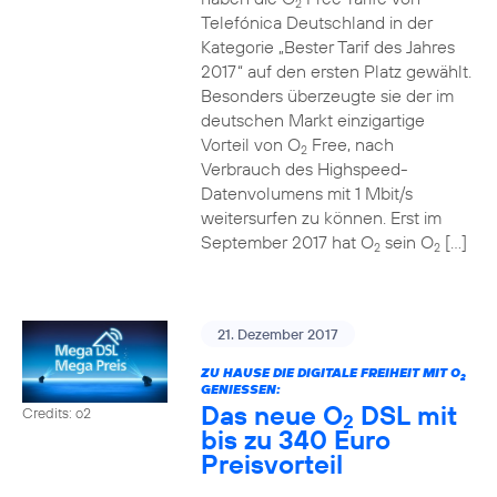
2
Telefónica Deutschland in der
Kategorie „Bester Tarif des Jahres
2017“ auf den ersten Platz gewählt.
Besonders überzeugte sie der im
deutschen Markt einzigartige
Vorteil von O
Free, nach
2
Verbrauch des Highspeed-
Datenvolumens mit 1 Mbit/s
weitersurfen zu können. Erst im
September 2017 hat O
sein O
[…]
2
2
21. Dezember 2017
ZU HAUSE DIE DIGITALE FREIHEIT MIT O
2
GENIESSEN:
Das neue O
DSL mit
Credits: o2
2
bis zu 340 Euro
Preisvorteil