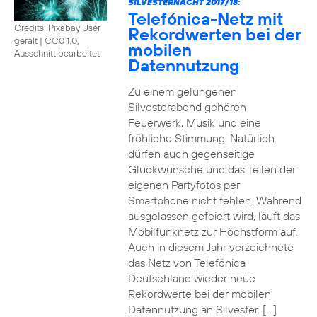
SILVESTERNACHT 2017/18:
Telefónica-Netz mit
Credits: Pixabay User
Rekordwerten bei der
geralt
|
CC0 1.0,
mobilen
Ausschnitt bearbeitet
Datennutzung
Zu einem gelungenen
Silvesterabend gehören
Feuerwerk, Musik und eine
fröhliche Stimmung. Natürlich
dürfen auch gegenseitige
Glückwünsche und das Teilen der
eigenen Partyfotos per
Smartphone nicht fehlen. Während
ausgelassen gefeiert wird, läuft das
Mobilfunknetz zur Höchstform auf.
Auch in diesem Jahr verzeichnete
das Netz von Telefónica
Deutschland wieder neue
Rekordwerte bei der mobilen
Datennutzung an Silvester. […]