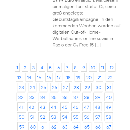
29,99 Euro erhältlich. Mit diesem
einmaligen Tarif startet O
seine
2
groß angelegte
Geburtstagskampagne. In den
kommenden Wochen werden auf
digitalen Out-of-Home-
Werbeflächen, online sowie im
Radio der O
Free 15 […]
2
1
2
3
4
5
6
7
8
9
10
11
12
13
14
15
16
17
18
19
20
21
22
23
24
25
26
27
28
29
30
31
32
33
34
35
36
37
38
39
40
41
42
43
44
45
46
47
48
49
50
51
52
53
54
55
56
57
58
59
60
61
62
63
64
65
66
67