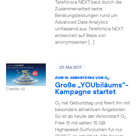
Telefónica NEXT baut durch die
Zusammenarbeit seine
Beratungsleistungen rund um
Advanced Data Analytics
umfassend aus. Telefónica NEXT
entwickelt auf Basis von
anonymisierten […]
23. Mai 2017
ZUM 15. GEBURTSTAG VON O
:
2
Große „YOUbiläums“-
Credits: o2
Kampagne startet
O
hat Geburtstag und feiert ihn mit
2
besonders attraktiven Angeboten.
So ist ab heute der Aktionstarif O
2
Free 15 mit satten 15 GB
Highspeed-Surfvolumen für nur