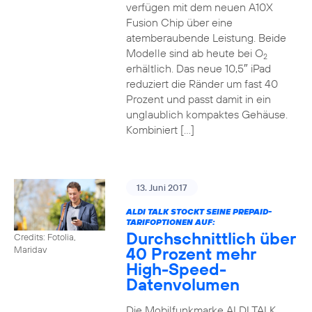
verfügen mit dem neuen A10X
Fusion Chip über eine
atemberaubende Leistung. Beide
Modelle sind ab heute bei O
2
erhältlich. Das neue 10,5″ iPad
reduziert die Ränder um fast 40
Prozent und passt damit in ein
unglaublich kompaktes Gehäuse.
Kombiniert […]
13. Juni 2017
ALDI TALK STOCKT SEINE PREPAID-
TARIFOPTIONEN AUF:
Durchschnittlich über
Credits: Fotolia,
40 Prozent mehr
Maridav
High-Speed-
Datenvolumen
Die Mobilfunkmarke ALDI TALK