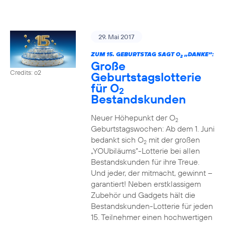
29. Mai 2017
ZUM 15. GEBURTSTAG SAGT O
„DANKE“:
2
Große
Credits: o2
Geburtstagslotterie
für O
2
Bestandskunden
Neuer Höhepunkt der O
2
Geburtstagswochen: Ab dem 1. Juni
bedankt sich O
mit der großen
2
„YOUbiläums“-Lotterie bei allen
Bestandskunden für ihre Treue.
Und jeder, der mitmacht, gewinnt –
garantiert! Neben erstklassigem
Zubehör und Gadgets hält die
Bestandskunden-Lotterie für jeden
15. Teilnehmer einen hochwertigen