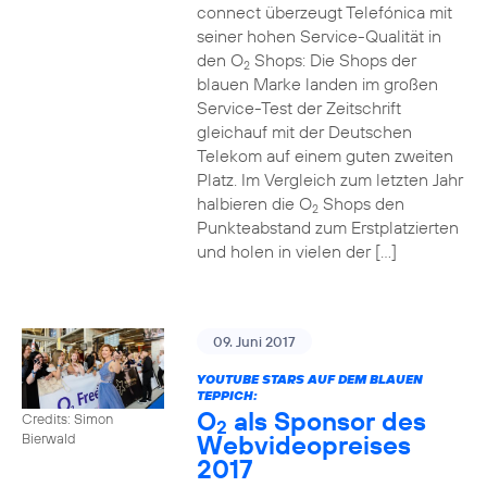
connect überzeugt Telefónica mit
seiner hohen Service-Qualität in
den O
Shops: Die Shops der
2
blauen Marke landen im großen
Service-Test der Zeitschrift
gleichauf mit der Deutschen
Telekom auf einem guten zweiten
Platz. Im Vergleich zum letzten Jahr
halbieren die O
Shops den
2
Punkteabstand zum Erstplatzierten
und holen in vielen der […]
09. Juni 2017
YOUTUBE STARS AUF DEM BLAUEN
TEPPICH:
O
als Sponsor des
Credits: Simon
2
Webvideopreises
Bierwald
2017