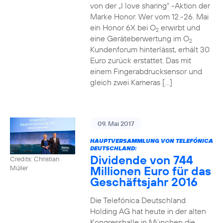
von der „I love sharing“ -Aktion der
Marke Honor. Wer vom 12.-26. Mai
ein Honor 6X bei O
erwirbt und
2
eine Geräteberwertung im O
2
Kundenforum hinterlässt, erhält 30
Euro zurück erstattet. Das mit
einem Fingerabdrucksensor und
gleich zwei Kameras […]
09. Mai 2017
HAUPTVERSAMMLUNG VON TELEFÓNICA
DEUTSCHLAND:
Dividende von 744
Credits: Christian
Millionen Euro für das
Müller
Geschäftsjahr 2016
Die Telefónica Deutschland
Holding AG hat heute in der alten
Kongresshalle in München die