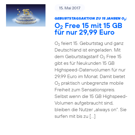
15. Mai 2017
GEBURTSTAGSAKTION ZU 15 JAHREN O
:
2
O
Free 15 mit 15 GB
2
für nur 29,99 Euro
O
feiert 15. Geburtstag und ganz
2
Deutschland ist eingeladen. Mit
dem Geburtstagstarif O
Free 15
2
gibt es für Neukunden 15 GB
Highspeed-Datenvolumen für nur
29,99 Euro im Monat. Damit bietet
O
praktisch unbegrenzte mobile
2
Freiheit zum Sensationspreis.
Selbst wenn die 15 GB Highspeed-
Volumen aufgebraucht sind,
bleiben die Nutzer „always on“. Sie
surfen mit bis zu […]