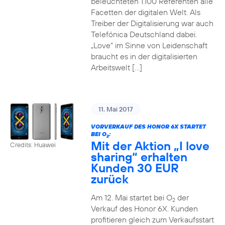
beleuchteten 1.100 Referenten alle
Facetten der digitalen Welt. Als
Treiber der Digitalisierung war auch
Telefónica Deutschland dabei.
„Love“ im Sinne von Leidenschaft
braucht es in der digitalisierten
Arbeitswelt […]
11. Mai 2017
VORVERKAUF DES HONOR 6X STARTET
BEI O
:
2
Mit der Aktion „I love
Credits: Huawei
sharing“ erhalten
Kunden 30 EUR
zurück
Am 12. Mai startet bei O
der
2
Verkauf des Honor 6X. Kunden
profitieren gleich zum Verkaufsstart