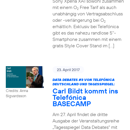
Sony Xperia XA1 sowohl zusammen
mit einem O
Free Tarif als auch
2
unabhängig von Vertragsabschluss
oder -verlängerung bei O
2
erhältlich. Exklusiv bei Telefónica
gibt es das nahezu randlose 5‘‘-
Smartphone zusammen mit einem
gratis Style Cover Stand im […]
23. April 2017
DATA DEBATES
#3
VON TELEFÓNICA
DEUTSCHLAND UND TAGESSPIEGEL:
Carl Bildt kommt ins
Credits: Anna
Telefónica
Sigvardsson
BASECAMP
Am 27. April findet die dritte
Ausgabe der Veranstaltungsreihe
„Tagesspiegel Data Debates“ mit