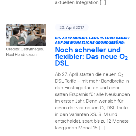
aktuellen Integration […]
20. April 2017
BIS ZU 12 MONATE LANG 15 EURO RABATT
AUF DIE MONATLICHE GRUNDGEBÜHR:
Noch schneller und
Credits: Gettyimages,
flexibler: Das neue O
Noel Hendrickson
2
DSL
Ab 27. April starten die neuen O
2
DSL Tarife – mit mehr Bandbreite in
den Einsteigertarifen und einer
satten Ersparnis für alle Neukunden
im ersten Jahr. Denn wer sich für
einen der vier neuen O
DSL Tarife
2
in den Varianten XS, S, M und L
entscheidet, spart bis zu 12 Monate
lang jeden Monat 15 […]