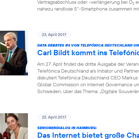
Vertragsabschluss oder -verlängerung bei O
er
2
nahezu randlose 5‘‘-Smartphone zusammen mit 
23. April 2017
DATA DEBATES
#3
VON TELEFÓNICA DEUTSCHLAND UN
Carl Bildt kommt ins Telef
Am 27. April findet die dritte Ausgabe der Vera
Telefónica Deutschland als Initiator und Partne
diskutiert Telefónica Deutschland CEO Markus 
Global Commission on Internet Governance un
Schweden, über das Thema: „Digitale Souveränit
22. April 2017
SENIORENDIALOG IN HAMBURG:
Das Internet bietet große C