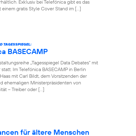
hältlich. Exklusiv bei Telefónica gibt es das
einem gratis Style Cover Stand im […]
D TAGESSPIEGEL:
ónica BASECAMP
nstaltungsreihe „Tagesspiegel Data Debates“ mit
r statt. Im Telefónica BASECAMP in Berlin
Haas mit Carl Bildt, dem Vorsitzenden der
d ehemaligen Ministerpräsidenten von
ät – Treiber oder […]
hancen für ältere Menschen