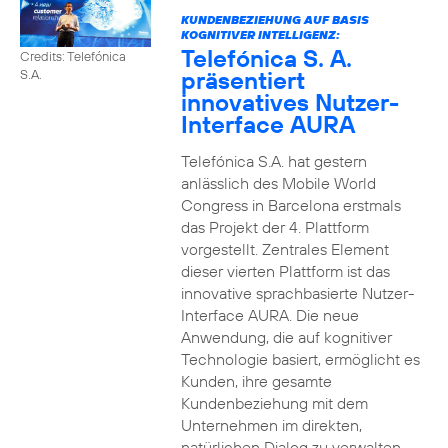
KUNDENBEZIEHUNG AUF BASIS
KOGNITIVER INTELLIGENZ:
Telefónica S. A.
Credits: Telefónica
präsentiert
S.A.
innovatives Nutzer-
Interface AURA
Telefónica S.A. hat gestern
anlässlich des Mobile World
Congress in Barcelona erstmals
das Projekt der 4. Plattform
vorgestellt. Zentrales Element
dieser vierten Plattform ist das
innovative sprachbasierte Nutzer-
Interface AURA. Die neue
Anwendung, die auf kognitiver
Technologie basiert, ermöglicht es
Kunden, ihre gesamte
Kundenbeziehung mit dem
Unternehmen im direkten,
natürlichen Dialog zu verwalten.