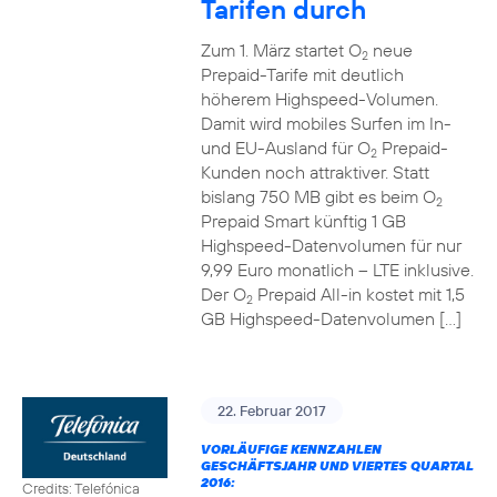
Tarifen durch
Zum 1. März startet O
neue
2
Prepaid-Tarife mit deutlich
höherem Highspeed-Volumen.
Damit wird mobiles Surfen im In-
und EU-Ausland für O
Prepaid-
2
Kunden noch attraktiver. Statt
bislang 750 MB gibt es beim O
2
Prepaid Smart künftig 1 GB
Highspeed-Datenvolumen für nur
9,99 Euro monatlich – LTE inklusive.
Der O
Prepaid All-in kostet mit 1,5
2
GB Highspeed-Datenvolumen […]
22. Februar 2017
VORLÄUFIGE KENNZAHLEN
GESCHÄFTSJAHR UND VIERTES QUARTAL
2016:
Credits: Telefónica