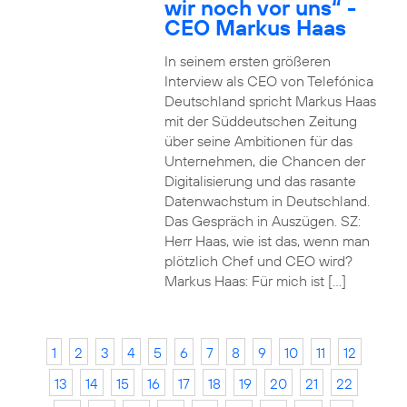
wir noch vor uns“ -
CEO Markus Haas
In seinem ersten größeren
Interview als CEO von Telefónica
Deutschland spricht Markus Haas
mit der Süddeutschen Zeitung
über seine Ambitionen für das
Unternehmen, die Chancen der
Digitalisierung und das rasante
Datenwachstum in Deutschland.
Das Gespräch in Auszügen. SZ:
Herr Haas, wie ist das, wenn man
plötzlich Chef und CEO wird?
Markus Haas: Für mich ist […]
1
2
3
4
5
6
7
8
9
10
11
12
13
14
15
16
17
18
19
20
21
22