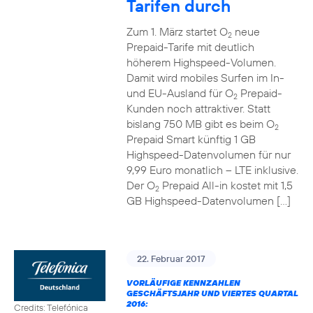
Tarifen durch
Zum 1. März startet O
neue
2
Prepaid-Tarife mit deutlich
höherem Highspeed-Volumen.
Damit wird mobiles Surfen im In-
und EU-Ausland für O
Prepaid-
2
Kunden noch attraktiver. Statt
bislang 750 MB gibt es beim O
2
Prepaid Smart künftig 1 GB
Highspeed-Datenvolumen für nur
9,99 Euro monatlich – LTE inklusive.
Der O
Prepaid All-in kostet mit 1,5
2
GB Highspeed-Datenvolumen […]
22. Februar 2017
VORLÄUFIGE KENNZAHLEN
GESCHÄFTSJAHR UND VIERTES QUARTAL
2016:
Credits: Telefónica