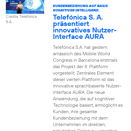
KUNDENBEZIEHUNG AUF BASIS
KOGNITIVER INTELLIGENZ:
Telefónica S. A.
Credits: Telefónica
präsentiert
S.A.
innovatives Nutzer-
Interface AURA
Telefónica S.A. hat gestern
anlässlich des Mobile World
Congress in Barcelona erstmals
das Projekt der 4. Plattform
vorgestellt. Zentrales Element
dieser vierten Plattform ist das
innovative sprachbasierte Nutzer-
Interface AURA. Die neue
Anwendung, die auf kognitiver
Technologie basiert, ermöglicht es
Kunden, ihre gesamte
Kundenbeziehung mit dem
Unternehmen im direkten,
natürlichen Dialog zu verwalten.