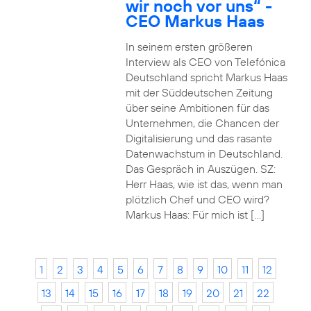
wir noch vor uns“ -
CEO Markus Haas
In seinem ersten größeren
Interview als CEO von Telefónica
Deutschland spricht Markus Haas
mit der Süddeutschen Zeitung
über seine Ambitionen für das
Unternehmen, die Chancen der
Digitalisierung und das rasante
Datenwachstum in Deutschland.
Das Gespräch in Auszügen. SZ:
Herr Haas, wie ist das, wenn man
plötzlich Chef und CEO wird?
Markus Haas: Für mich ist […]
1
2
3
4
5
6
7
8
9
10
11
12
13
14
15
16
17
18
19
20
21
22