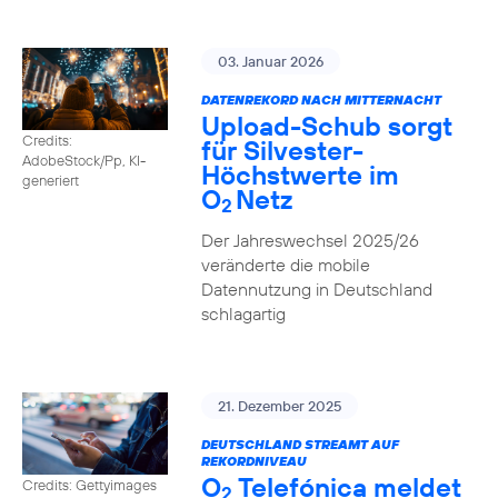
03. Januar 2026
DATENREKORD NACH MITTERNACHT
Upload-Schub sorgt
Credits:
für Silvester-
AdobeStock/Pp, KI-
Höchstwerte im
generiert
O
Netz
2
Der Jahreswechsel 2025/26
veränderte die mobile
Datennutzung in Deutschland
schlagartig
21. Dezember 2025
DEUTSCHLAND STREAMT AUF
REKORDNIVEAU
O
Telefónica meldet
Credits: Gettyimages
2