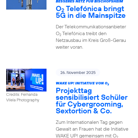
BESSERES NETZ FÜR BISCHOFSHEIM
O
Telefónica bringt
2
5G in die Mainspitze
Der Telekommunikationsanbieter
O
Telefónica treibt den
2
Netzausbau im Kreis Groß-Gerau
weiter voran.
26. November 2025
WAKE UP! INITIATIVE VON O
2
Projekttag
Credits: Fernanda
sensibilisiert Schüler
Vilela Photography
für Cybergrooming,
Sextortion & Co.
Zum Internationalen Tag gegen
Gewalt an Frauen hat die Initiative
WAKE UP! gemeinsam mit O
2