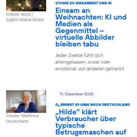
STUDIE ZU EINSAMKEIT UND KI
Einsam an
Credits: istock /
Weihnachten: KI und
EyeEm Mobile GmbH
Medien als
Gegenmittel –
virtuelle Abbilder
bleiben tabu
Jeder Zweite fühlt sich
alleingelassen, sozial oder
emotional von anderen getrennt
11. Dezember 2025
O
BRINGT KI-OMA NACH DEUTSCHLAND
2
„Hilde“ klärt
Credits: Telefónica
Verbraucher über
Deutschland
typische
Betrugsmaschen auf