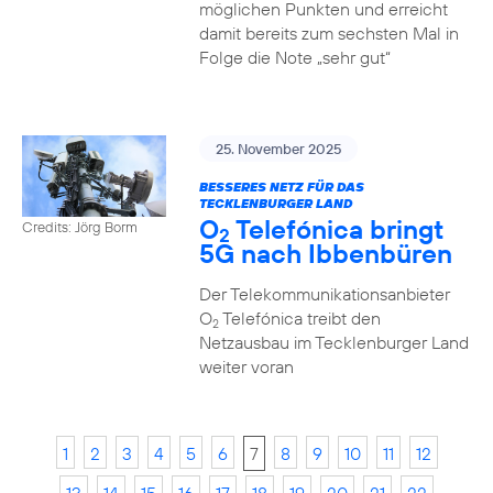
möglichen Punkten und erreicht
damit bereits zum sechsten Mal in
Folge die Note „sehr gut“
25. November 2025
BESSERES NETZ FÜR DAS
TECKLENBURGER LAND
O
Telefónica bringt
Credits: Jörg Borm
2
5G nach Ibbenbüren
Der Telekommunikationsanbieter
O
Telefónica treibt den
2
Netzausbau im Tecklenburger Land
weiter voran
1
2
3
4
5
6
7
8
9
10
11
12