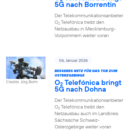
5G nach Borrentin
Der Telekommunikationsanbieter
O
Telefónica treibt den
2
Netzausbau in Mecklenburg-
Vorpommern weiter voran.
06. Januar 2026
BESSERES NETZ FÜR DAS TOR ZUM
OSTERZGEBIRGE
O
Telefónica bringt
Credits: Jörg Borm
2
5G nach Dohna
Der Telekommunikationsanbieter
O
Telefónica treibt den
2
Netzausbau auch im Landkreis
Sächsische Schweiz-
Osterzgebirge weiter voran