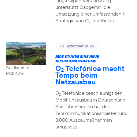
langfristigen Vereinbarung
unterstützt Capgemini die
Umsetzung einer umfassenden KI-
Strategie von O
Telefónica
2
18. Dezember 2025
JEDE STUNDE EINE NEUE
AUSBAUMASSNAHME
O
Telefónica macht
Credits: Abel
2
Tempo beim
Mobilfunk
Netzausbau
O
Telefónica beschleunigt den
2
Mobilfunkausbau in Deutschland.
Seit Jahresbeginn hat der
Telekommunikationsanbieter rund
8.000 Ausbaumaßnahmen
umgesetzt