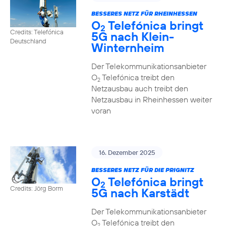
BESSERES NETZ FÜR RHEINHESSEN
O
Telefónica bringt
2
Credits: Telefónica
5G nach Klein-
Deutschland
Winternheim
Der Telekommunikationsanbieter
O
Telefónica treibt den
2
Netzausbau auch treibt den
Netzausbau in Rheinhessen weiter
voran
16. Dezember 2025
BESSERES NETZ FÜR DIE PRIGNITZ
O
Telefónica bringt
2
Credits: Jörg Borm
5G nach Karstädt
Der Telekommunikationsanbieter
O
Telefónica treibt den
2