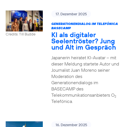
17. Dezember 2025
GENERATIONENDIALOG IM TELEFÓNICA
BASECAMP
KI als digitaler
Credits: Till Budde
Seelentröster? Jung
und Alt im Gespräch
Japanerin heiratet KI-Avatar – mit
dieser Meldung startete Autor und
Journalist Juan Moreno seiner
Moderation des
Generationendialogs im
BASECAMP des
Telekommunikationsanbieters O
2
Telefónica.
16. Dezember 2025