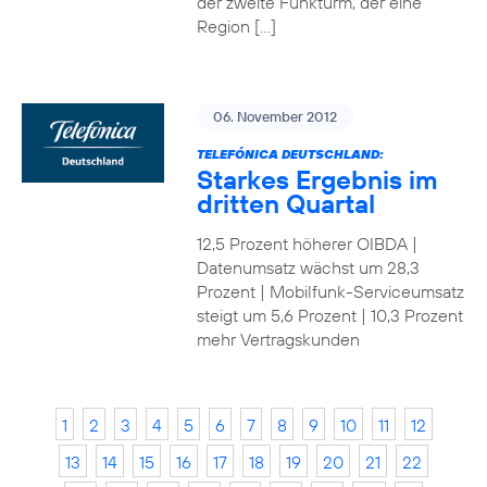
der zweite Funkturm, der eine
Region […]
06. November 2012
TELEFÓNICA DEUTSCHLAND:
Starkes Ergebnis im
dritten Quartal
12,5 Prozent höherer OIBDA |
Datenumsatz wächst um 28,3
Prozent | Mobilfunk-Serviceumsatz
steigt um 5,6 Prozent | 10,3 Prozent
mehr Vertragskunden
1
2
3
4
5
6
7
8
9
10
11
12
13
14
15
16
17
18
19
20
21
22