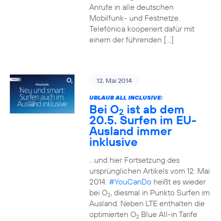
Anrufe in alle deutschen
Mobilfunk- und Festnetze.
Telefónica kooperiert dafür mit
einem der führenden […]
12. Mai 2014
URLAUB ALL INCLUSIVE:
Bei O
ist ab dem
2
20.5. Surfen im EU-
Ausland immer
inklusive
…und hier Fortsetzung des
ursprünglichen Artikels vom 12. Mai
2014:
#YouCanDo
heißt es wieder
bei O
, diesmal in Punkto Surfen im
2
Ausland. Neben LTE enthalten die
optimierten O
Blue All-in Tarife
2