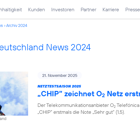
haltigkeit
Kunden
Investoren
Partner
Karriere
Presse
ws
Archiv 2024
Deutschland News 2024
21. November 2025
NETZTESTSAISON 2025
„CHIP” zeichnet O
Netz erst
2
Der Telekommunikationsanbieter O
Telefónica
2
„CHIP” erstmals die Note „Sehr gut“ (1,5).
land