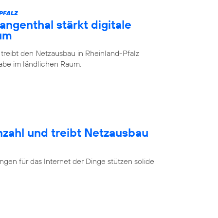
-PFALZ
ngenthal stärkt digitale
aum
 treibt den Netzausbau in Rheinland-Pfalz
lhabe im ländlichen Raum.
nzahl und treibt Netzausbau
en für das Internet der Dinge stützen solide