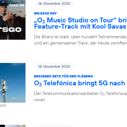
18. November 2025
RELEASE DAY
„O
Music Studio on Tour“ br
2
Feature-Track mit Kool Savas
Die Bilanz ist stark: über hundert Teilnehmende
und ein gemeinsamer Track, der heute veröffent
18. November 2025
BESSERES NETZ FÜR DEN FLÄMING
O
Telefónica bringt 5G nach
2
Der Telekommunikationsanbieter O
Telefónica
2
voran
land