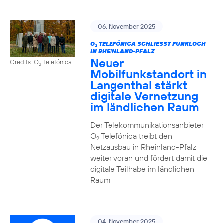
06. November 2025
O
TELEFÓNICA SCHLIESST FUNKLOCH I
2
N RHEINLAND-PFALZ
Neuer
Credits: O
Telefónica
2
Mobilfunkstandort in
Langenthal stärkt
digitale Vernetzung
im ländlichen Raum
Der Telekommunikationsanbieter
O
Telefónica treibt den
2
Netzausbau in Rheinland-Pfalz
weiter voran und fördert damit die
digitale Teilhabe im ländlichen
Raum.
04. November 2025