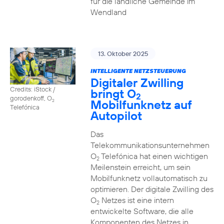
für die ländliche Gemeinde im
Wendland
13. Oktober 2025
INTELLIGENTE NETZSTEUERUNG
Digitaler Zwilling
Credits: iStock /
bringt O
2
gorodenkoff, O
Mobilfunknetz auf
2
Telefónica
Autopilot
Das
Telekommunikationsunternehmen
O
Telefónica hat einen wichtigen
2
Meilenstein erreicht, um sein
Mobilfunknetz vollautomatisch zu
optimieren. Der digitale Zwilling des
O
Netzes ist eine intern
2
entwickelte Software, die alle
Komponenten des Netzes in