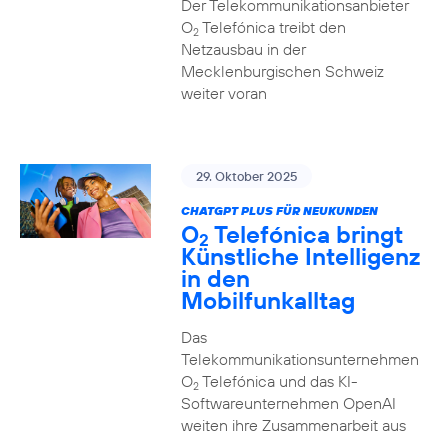
Der Telekommunikationsanbieter
O
Telefónica treibt den
2
Netzausbau in der
Mecklenburgischen Schweiz
weiter voran
29. Oktober 2025
CHATGPT PLUS FÜR NEUKUNDEN
O
Telefónica bringt
2
Künstliche Intelligenz
in den
Mobilfunkalltag
Das
Telekommunikationsunternehmen
O
Telefónica und das KI-
2
Softwareunternehmen OpenAI
weiten ihre Zusammenarbeit aus