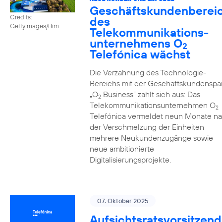
Geschäftskundenberei
Credits:
des
Gettyimages/Bim
Telekommunikations­
unternehmens O
2
Telefónica wächst
Die Verzahnung des Technologie-
Bereichs mit der Geschäftskundenspa
„O
Business” zahlt sich aus: Das
2
Telekommunikationsunternehmen O
2
Telefónica vermeldet neun Monate n
der Verschmelzung der Einheiten
mehrere Neukundenzugänge sowie
neue ambitionierte
Digitalisierungsprojekte.
07. Oktober 2025
Aufsichtsratsvorsitzend