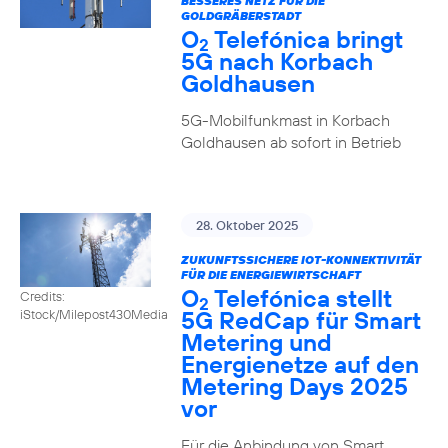
BESSERES NETZ FÜR DIE
GOLDGRÄBERSTADT
O
Telefónica bringt
2
5G nach Korbach
Goldhausen
5G-Mobilfunkmast in Korbach
Goldhausen ab sofort in Betrieb
28. Oktober 2025
ZUKUNFTSSICHERE IOT-KONNEKTIVITÄT
FÜR DIE ENERGIEWIRTSCHAFT
O
Telefónica stellt
Credits:
2
5G RedCap für Smart
iStock/Milepost430Media
Metering und
Energienetze auf den
Metering Days 2025
vor
Für die Anbindung von Smart