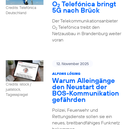
O
Telefónica bringt
2
Credits: Telefónica
5G nach Brück
Deutschland
Der Telekommunikationsanbieter
O
Telefónica treibt den
2
Netzausbau in Brandenburg weiter
voran
12. November 2025
ALFONS LÖSING
Warum Alleingänge
Credits: istock /
den Neustart der
juststock,
BOS-Kommunikation
Tagesspiegel
gefährden
Polizei, Feuerwehr und
Rettungsdienste sollen sie ein
neues, breitbandfähiges Funknetz