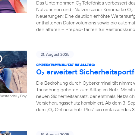
Das Unternehmen O
Telefónica verbessert das
2
Nutzerinnen und -Nutzer seiner Kernmarke O
.
2
Neuerungen: Eine deutlich erhöhte Weitersurfg
enthaltenen Datenvolumens sowie die automati
den älteren – Prepaid-Tarifen für Bestandskun
21. August 2025
CYBERKRIMINALITÄT IM ALLTAG:
O
erweitert Sicherheitsportf
2
Die Bedrohung durch Cyberkriminalität nimmt we
Täuschung gehören zum Alltag im Netz. Mobilf
neuen Sicherheitsansatz, der erstmals Netzsich
 Westend61 / Boy
Versicherungsschutz kombiniert. Ab dem 3. S
dem „O
Onlineschutz Plus“ ein umfassendes 3
2
19. August 2025