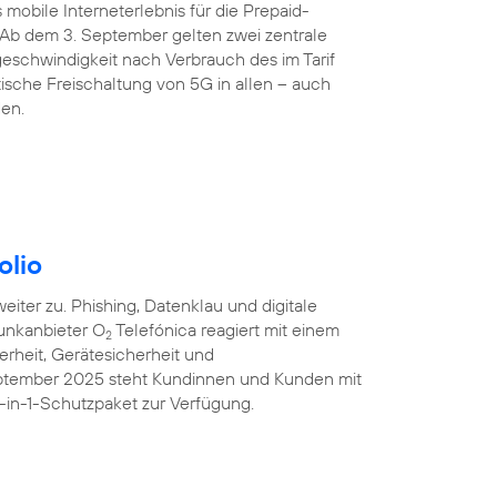
 mobile Interneterlebnis für die Prepaid-
 Ab dem 3. September gelten zwei zentrale
eschwindigkeit nach Verbrauch des im Tarif
sche Freischaltung von 5G in allen – auch
den.
olio
iter zu. Phishing, Datenklau und digitale
unkanbieter O
Telefónica reagiert mit einem
2
erheit, Gerätesicherheit und
eptember 2025 steht Kundinnen und Kunden mit
-in-1-Schutzpaket zur Verfügung.