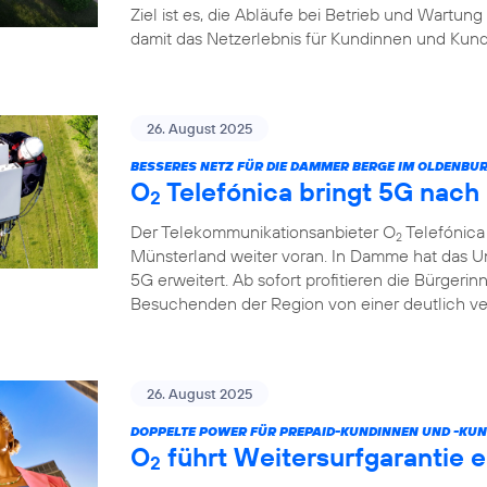
Ziel ist es, die Abläufe bei Betrieb und Wartung
damit das Netzerlebnis für Kundinnen und Kund
26. August 2025
BESSERES NETZ FÜR DIE DAMMER BERGE IM OLDENB
O
Telefónica bringt 5G nac
2
Der Telekommunikationsanbieter O
Telefónica
2
Münsterland weiter voran. In Damme hat das U
5G erweitert. Ab sofort profitieren die Bürgeri
Besuchenden der Region von einer deutlich v
26. August 2025
DOPPELTE POWER FÜR PREPAID-KUNDINNEN UND -KUN
O
führt Weitersurfgarantie e
2