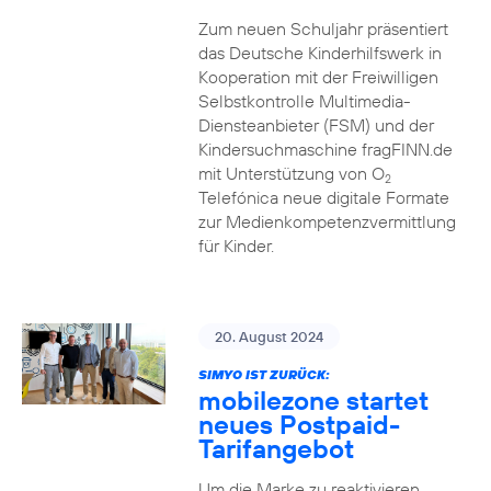
Zum neuen Schuljahr präsentiert
das Deutsche Kinderhilfswerk in
Kooperation mit der Freiwilligen
Selbstkontrolle Multimedia-
Diensteanbieter (FSM) und der
Kindersuchmaschine fragFINN.de
mit Unterstützung von O
2
Telefónica neue digitale Formate
zur Medienkompetenzvermittlung
für Kinder.
20. August 2024
SIMYO IST ZURÜCK:
mobilezone startet
neues Postpaid-
Tarifangebot
Um die Marke zu reaktivieren,