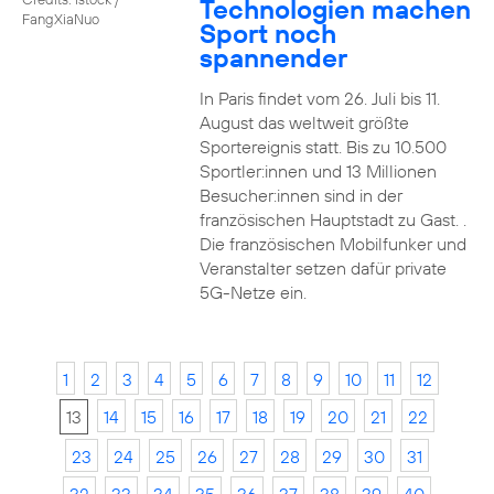
Technologien machen
FangXiaNuo
Sport noch
spannender
In Paris findet vom 26. Juli bis 11.
August das weltweit größte
Sportereignis statt. Bis zu 10.500
Sportler:innen und 13 Millionen
Besucher:innen sind in der
französischen Hauptstadt zu Gast. .
Die französischen Mobilfunker und
Veranstalter setzen dafür private
5G-Netze ein.
1
2
3
4
5
6
7
8
9
10
11
12
13
14
15
16
17
18
19
20
21
22
23
24
25
26
27
28
29
30
31