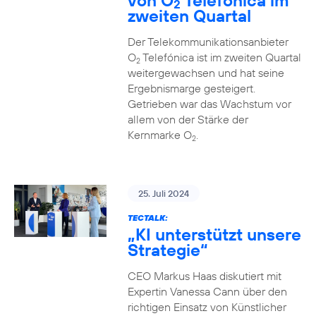
von O
Telefónica im
2
zweiten Quartal
Der Telekommunikationsanbieter
O
Telefónica ist im zweiten Quartal
2
weitergewachsen und hat seine
Ergebnismarge gesteigert.
Getrieben war das Wachstum vor
allem von der Stärke der
Kernmarke O
.
2
25. Juli 2024
TECTALK:
„KI unterstützt unsere
Strategie“
CEO Markus Haas diskutiert mit
Expertin Vanessa Cann über den
richtigen Einsatz von Künstlicher