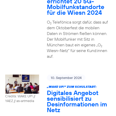
errichtet 20 5G-
Mobilfunkstandorte
für die Wiesn 2024
O
Telefónica sorgt dafür, dass auf
2
dem Oktoberfest die mobilen
Daten in Strömen fließen können.
Der Mobilfunker mit Sitz in
München baut ein eigenes „O
2
Wiesn-Netz“ für seine Kund:innen
auf.
10. September 2024
„WAKE UP!“ ZUM SCHULSTART:
Digitales Angebot
Credits: WAKE UP! //
sensibilisiert zu
YAEZ // as-artmedia
Desinformationen im
Netz