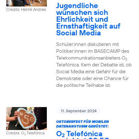
Jugendliche
Credits: Henrik Andree
wünschen sich
Ehrlichkeit und
Ernsthaftigkeit auf
Social Media
Schüler:innen diskutieren mit
Politiker:innen im BASECAMP des
Telekommunikationsanbieters O
2
Telefónica. Kern der Debatte ist, ob
Social Media eine Gefahr für die
Demokratie oder eine Chance für
die politische Teilhabe ist.
11. September 2024
OKTOBERFEST FÜR MOBILEN
DATENANSTURM GERÜSTET:
O
Telefónica
Credits: O
Telefónica
2
2