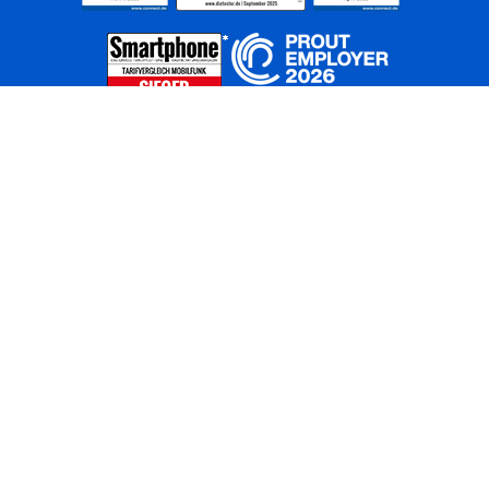
Home
Unternehmen
Netze
Nachhaltigkeit
Kunden
Investoren
Partner
Karriere
Presse
News
Privatkunden
Geschäftskunden
Worldwide
BASECAMP
AGB
Kontakt
ElektroG / BattG
Datenschutz