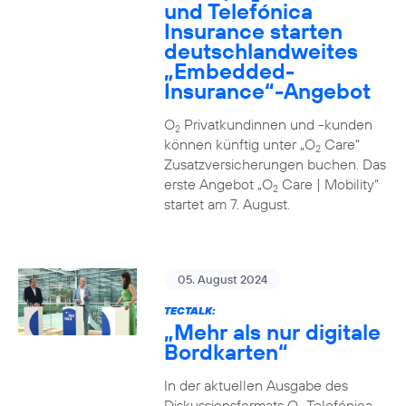
und Telefónica
Insurance starten
deutschlandweites
„Embedded-
Insurance“-Angebot
O
Privatkundinnen und -kunden
2
können künftig unter „O
Care“
2
Zusatzversicherungen buchen. Das
erste Angebot „O
Care | Mobility“
2
startet am 7. August.
05. August 2024
TECTALK:
„Mehr als nur digitale
Bordkarten“
In der aktuellen Ausgabe des
Diskussionsformats O
Telefónica