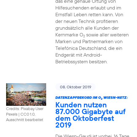
das eine genaue Ortung von
Hilfesuchenden erlaubt und im
Ernstfall Leben retten kann. Von
der neuen Technik profitieren
grundsätzlich alle Kunden der
Kernmarke O
sowie aller weiteren
2
Marken und Partnermarken von
Telefónica Deutschland, die ein
Endgerät mit Android-
Betriebssystem besitzen.
08. Oktober 2019
DATENZAPFREKORD IM O
WIESN-NETZ:
2
Kunden nutzen
Credits: Pixabay User
87.000 Gigabyte auf
Pexels
|
CC0 1.0,
dem Oktoberfest
Ausschnitt bearbeitet
2019
Die Wiesn-Gaudi ist vorbei. 16 Tage