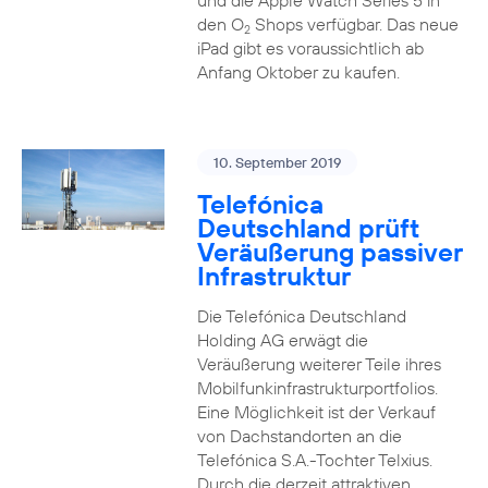
und die Apple Watch Series 5 in
den O
Shops verfügbar. Das neue
2
iPad gibt es voraussichtlich ab
Anfang Oktober zu kaufen.
10. September 2019
Telefónica
Deutschland prüft
Veräußerung passiver
Infrastruktur
Die Telefónica Deutschland
Holding AG erwägt die
Veräußerung weiterer Teile ihres
Mobilfunkinfrastrukturportfolios.
Eine Möglichkeit ist der Verkauf
von Dachstandorten an die
Telefónica S.A.-Tochter Telxius.
Durch die derzeit attraktiven