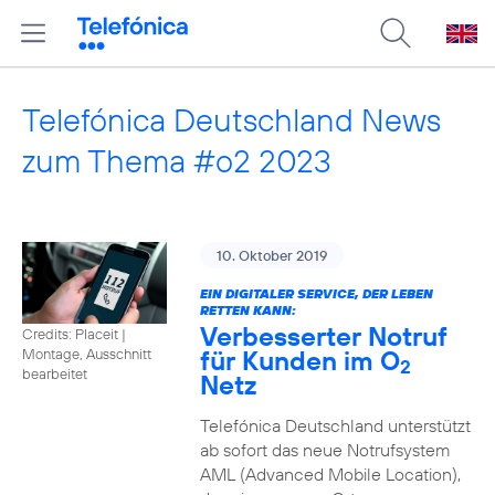
Telefónica Deutschland News
zum Thema #o2 2023
10. Oktober 2019
EIN DIGITALER SERVICE, DER LEBEN
RETTEN KANN:
Verbesserter Notruf
Credits: Placeit
|
für Kunden im O
Montage, Ausschnitt
2
bearbeitet
Netz
Telefónica Deutschland unterstützt
ab sofort das neue Notrufsystem
AML (Advanced Mobile Location),