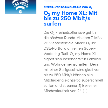
SUPER-VECTORING-TARIF VON O
:
2
O
my Home XL: Mit
2
bis zu 250 Mbit/s
surfen
Die O
Freiheitsoffensive geht in
2
die nächste Runde: Ab dem 7. März
2019 erweitert die Marke O
ihr
2
DSL-Portfolio um einen Super-
Vectoring-Tarif. O
my Home XL
2
eignet sich besonders für Familien
und Wohngemeinschaften. Denn
mit einer Surfgeschwindigkeit von
bis zu 250 Mbit/s können alle
Mitglieder gleichzeitig superschnell
surfen und streamen.1) Bei einer
Mindestlaufzeit von 24 […]