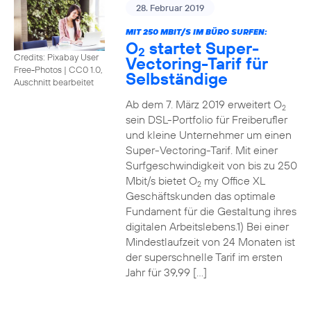
28. Februar 2019
MIT 250 MBIT/S IM BÜRO SURFEN:
O
startet Super-
2
Credits: Pixabay User
Vectoring-Tarif für
Free-Photos
|
CC0 1.0,
Selbständige
Auschnitt bearbeitet
Ab dem 7. März 2019 erweitert O
2
sein DSL-Portfolio für Freiberufler
und kleine Unternehmer um einen
Super-Vectoring-Tarif. Mit einer
Surfgeschwindigkeit von bis zu 250
Mbit/s bietet O
my Office XL
2
Geschäftskunden das optimale
Fundament für die Gestaltung ihres
digitalen Arbeitslebens.1) Bei einer
Mindestlaufzeit von 24 Monaten ist
der superschnelle Tarif im ersten
Jahr für 39,99 […]