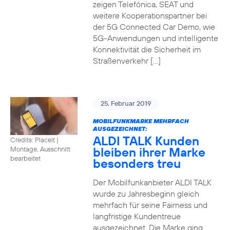
zeigen Telefónica, SEAT und
weitere Kooperationspartner bei
der 5G Connected Car Demo, wie
5G-Anwendungen und intelligente
Konnektivität die Sicherheit im
Straßenverkehr […]
25. Februar 2019
MOBILFUNKMARKE MEHRFACH
AUSGEZEICHNET:
ALDI TALK Kunden
Credits: Placeit
|
bleiben ihrer Marke
Montage, Ausschnitt
bearbeitet
besonders treu
Der Mobilfunkanbieter ALDI TALK
wurde zu Jahresbeginn gleich
mehrfach für seine Fairness und
langfristige Kundentreue
ausgezeichnet. Die Marke ging