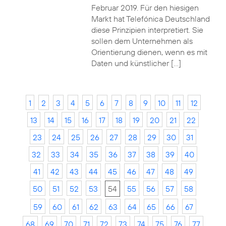
Februar 2019. Für den hiesigen
Markt hat Telefónica Deutschland
diese Prinzipien interpretiert. Sie
sollen dem Unternehmen als
Orientierung dienen, wenn es mit
Daten und künstlicher […]
1
2
3
4
5
6
7
8
9
10
11
12
13
14
15
16
17
18
19
20
21
22
23
24
25
26
27
28
29
30
31
32
33
34
35
36
37
38
39
40
41
42
43
44
45
46
47
48
49
50
51
52
53
54
55
56
57
58
59
60
61
62
63
64
65
66
67
68
69
70
71
72
73
74
75
76
77