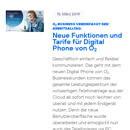
15. März 2019
O
BUSINESS VEREINFACHT DEN
2
ARBEITSALLTAG:
Neue Funktionen und
Tarife für Digital
Phone von O
2
Geschäftlich einfach und flexibel
kommunizieren: Das geht mit dem
neuen Digital Phone von O
.
2
Businesskunden können das
gesamte Leistungsspektrum der
vollwertigen Telefonanlage aus der
Cloud ab sofort noch leichter von
überall und mit jedem Endgerät
nutzen. Denn die neue
Benutzeroberfläche wurde
überarbeitet und ermöglicht nun
auch das Telefonieren via PC,