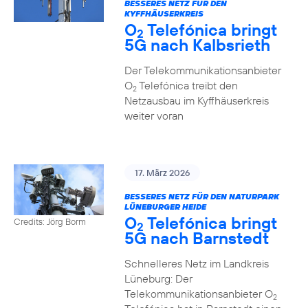
BESSERES NETZ FÜR DEN
KYFFHÄUSERKREIS
O
Telefónica bringt
2
5G nach Kalbsrieth
Der Telekommunikationsanbieter
O
Telefónica treibt den
2
Netzausbau im Kyffhäuserkreis
weiter voran
17. März 2026
BESSERES NETZ FÜR DEN NATURPARK
LÜNEBURGER HEIDE
O
Telefónica bringt
Credits: Jörg Borm
2
5G nach Barnstedt
Schnelleres Netz im Landkreis
Lüneburg: Der
Telekommunikationsanbieter O
2