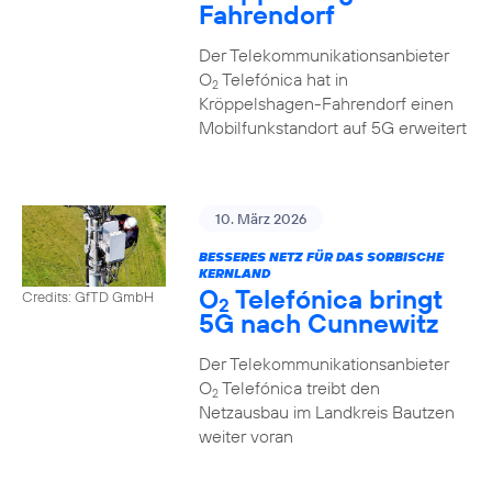
Fahrendorf
Der Telekommunikationsanbieter
O
Telefónica hat in
2
Kröppelshagen-Fahrendorf einen
Mobilfunkstandort auf 5G erweitert
10. März 2026
BESSERES NETZ FÜR DAS SORBISCHE
KERNLAND
O
Telefónica bringt
Credits: GfTD GmbH
2
5G nach Cunnewitz
Der Telekommunikationsanbieter
O
Telefónica treibt den
2
Netzausbau im Landkreis Bautzen
weiter voran