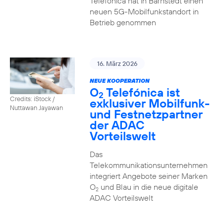
Telefónica hat in Barnstedt einen
neuen 5G-Mobilfunkstandort in
Betrieb genommen
16. März 2026
NEUE KOOPERATION
O
Telefónica ist
2
Credits: iStock /
exklusiver Mobilfunk-
Nuttawan Jayawan
und Festnetzpartner
der ADAC
Vorteilswelt
Das
Telekommunikationsunternehmen
integriert Angebote seiner Marken
O
und Blau in die neue digitale
2
ADAC Vorteilswelt