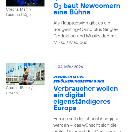
O
baut Newcomern
2
Credits: Marlin
eine Bühne
Lautenschläger
Als Hauptgewinn gibt es ein
Songwriting-Camp plus Single-
Produktion und Musikvideo mit
Miksu / Macloud
04. März 2026
REPRÄSENTATIVE
BEVÖLKERUNGSBEFRAGUNG
Verbraucher wollen
Credits: iStock /
ein digital
Drazen_
eigenständigeres
Europa
Europa soll digital unabhängiger
werden – das wünscht sich die
große Mehrheit der Menschen in