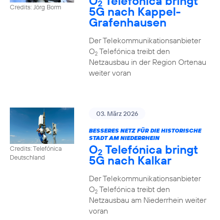
O
Telefónica bringt
2
Credits: Jörg Borm
5G nach Kappel-
Grafenhausen
Der Telekommunikationsanbieter
O
Telefónica treibt den
2
Netzausbau in der Region Ortenau
weiter voran
03. März 2026
BESSERES NETZ FÜR DIE HISTORISCHE
STADT AM NIEDERRHEIN
O
Telefónica bringt
Credits: Telefónica
2
5G nach Kalkar
Deutschland
Der Telekommunikationsanbieter
O
Telefónica treibt den
2
Netzausbau am Niederrhein weiter
voran