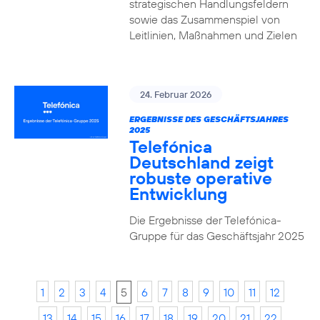
strategischen Handlungsfeldern
sowie das Zusammenspiel von
Leitlinien, Maßnahmen und Zielen
24. Februar 2026
ERGEBNISSE DES GESCHÄFTSJAHRES
2025
Telefónica
Deutschland zeigt
robuste operative
Entwicklung
Die Ergebnisse der Telefónica-
Gruppe für das Geschäftsjahr 2025
1
2
3
4
5
6
7
8
9
10
11
12
13
14
15
16
17
18
19
20
21
22