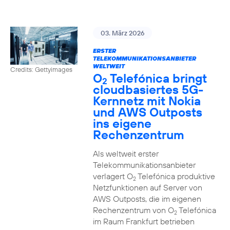
03. März 2026
ERSTER
TELEKOMMUNIKATIONSANBIETER
WELTWEIT
Credits: Gettyimages
O
Telefónica bringt
2
cloudbasiertes 5G-
Kernnetz mit Nokia
und AWS Outposts
ins eigene
Rechenzentrum
Als weltweit erster
Telekommunikationsanbieter
verlagert O
Telefónica produktive
2
Netzfunktionen auf Server von
AWS Outposts, die im eigenen
Rechenzentrum von O
Telefónica
2
im Raum Frankfurt betrieben