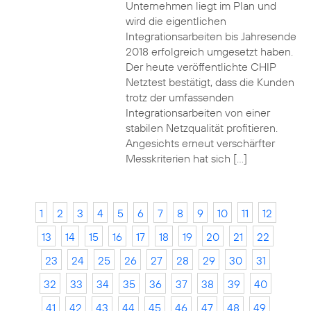
Unternehmen liegt im Plan und
wird die eigentlichen
Integrationsarbeiten bis Jahresende
2018 erfolgreich umgesetzt haben.
Der heute veröffentlichte CHIP
Netztest bestätigt, dass die Kunden
trotz der umfassenden
Integrationsarbeiten von einer
stabilen Netzqualität profitieren.
Angesichts erneut verschärfter
Messkriterien hat sich […]
1
2
3
4
5
6
7
8
9
10
11
12
13
14
15
16
17
18
19
20
21
22
23
24
25
26
27
28
29
30
31
32
33
34
35
36
37
38
39
40
41
42
43
44
45
46
47
48
49