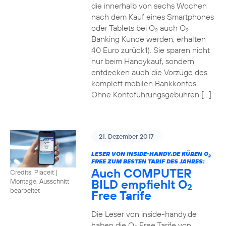
die innerhalb von sechs Wochen
nach dem Kauf eines Smartphones
oder Tablets bei O
auch O
2
2
Banking Kunde werden, erhalten
40 Euro zurück1). Sie sparen nicht
nur beim Handykauf, sondern
entdecken auch die Vorzüge des
komplett mobilen Bankkontos.
Ohne Kontoführungsgebühren […]
21. Dezember 2017
LESER VON INSIDE-HANDY.DE KÜREN O
2
FREE ZUM BESTEN TARIF DES JAHRES:
Auch COMPUTER
Credits: Placeit
|
BILD empfiehlt O
Montage, Ausschnitt
2
bearbeitet
Free Tarife
Die Leser von inside-handy.de
haben die O
Free Tarife von