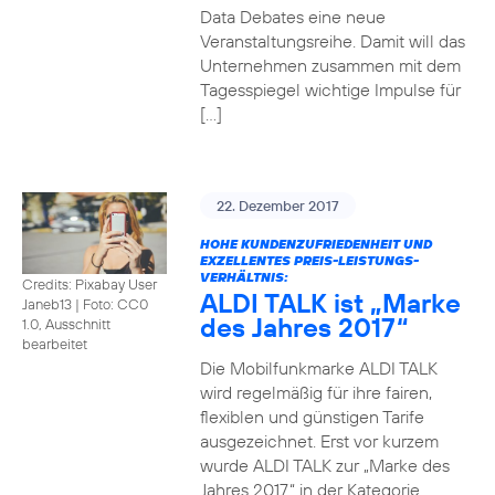
Data Debates eine neue
Veranstaltungsreihe. Damit will das
Unternehmen zusammen mit dem
Tagesspiegel wichtige Impulse für
[…]
22. Dezember 2017
HOHE KUNDENZUFRIEDENHEIT UND
EXZELLENTES PREIS-LEISTUNGS-
VERHÄLTNIS:
Credits: Pixabay User
ALDI TALK ist „Marke
Janeb13
|
Foto: CC0
des Jahres 2017“
1.0, Ausschnitt
bearbeitet
Die Mobilfunkmarke ALDI TALK
wird regelmäßig für ihre fairen,
flexiblen und günstigen Tarife
ausgezeichnet. Erst vor kurzem
wurde ALDI TALK zur „Marke des
Jahres 2017“ in der Kategorie