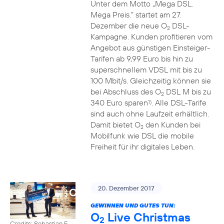
Unter dem Motto „Mega DSL.
Mega Preis.” startet am 27.
Dezember die neue O
DSL-
2
Kampagne. Kunden profitieren vom
Angebot aus günstigen Einsteiger-
Tarifen ab 9,99 Euro bis hin zu
superschnellem VDSL mit bis zu
100 Mbit/s. Gleichzeitig können sie
bei Abschluss des O
DSL M bis zu
2
340 Euro sparen
. Alle DSL-Tarife
1)
sind auch ohne Laufzeit erhältlich.
Damit bietet O
den Kunden bei
2
Mobilfunk wie DSL die mobile
Freiheit für ihr digitales Leben.
20. Dezember 2017
GEWINNEN UND GUTES TUN:
O
Live Christmas
2
Credits: Sebastian F.