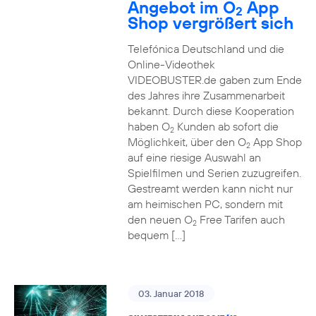
Angebot im O
App
2
Shop vergrößert sich
Telefónica Deutschland und die
Online-Videothek
VIDEOBUSTER.de gaben zum Ende
des Jahres ihre Zusammenarbeit
bekannt. Durch diese Kooperation
haben O
Kunden ab sofort die
2
Möglichkeit, über den O
App Shop
2
auf eine riesige Auswahl an
Spielfilmen und Serien zuzugreifen.
Gestreamt werden kann nicht nur
am heimischen PC, sondern mit
den neuen O
Free Tarifen auch
2
bequem […]
03. Januar 2018