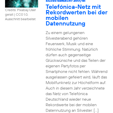
SILVESTERNACHT 2017/18:
Telefónica-Netz mit
Credits: Pixabay User
Rekordwerten bei der
geralt
|
CC0 1.0,
mobilen
Ausschnitt bearbeitet
Datennutzung
Zu einem gelungenen
Silvesterabend gehören
Feuerwerk, Musik und eine
fröhliche Stimmung. Natürlich
dürfen auch gegenseitige
Glückwünsche und das Teilen der
eigenen Partyfotos per
Smartphone nicht fehlen. Während
ausgelassen gefeiert wird, läuft das
Mobilfunknetz zur Höchstform auf.
Auch in diesem Jahr verzeichnete
das Netz von Telefónica
Deutschland wieder neue
Rekordwerte bei der mobilen
Datennutzung an Silvester. […]