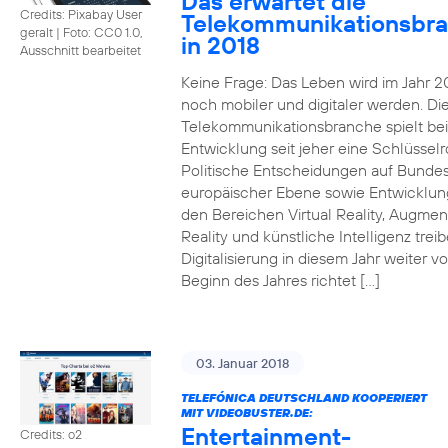
Das erwartet die
Credits: Pixabay User
Telekommunikationsbr
geralt
|
Foto: CC0 1.0,
in 2018
Ausschnitt bearbeitet
Keine Frage: Das Leben wird im Jahr 2
noch mobiler und digitaler werden. Di
Telekommunikationsbranche spielt bei
Entwicklung seit jeher eine Schlüsselro
Politische Entscheidungen auf Bunde
europäischer Ebene sowie Entwicklun
den Bereichen Virtual Reality, Augme
Reality und künstliche Intelligenz trei
Digitalisierung in diesem Jahr weiter vo
Beginn des Jahres richtet […]
03. Januar 2018
TELEFÓNICA DEUTSCHLAND KOOPERIERT
MIT VIDEOBUSTER.DE:
Entertainment-
Credits: o2