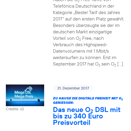
2
Telefónica Deutschland in der
Kategorie „Bester Tarif des Jahres
2017“ auf den ersten Platz gewählt.
Besonders überzeugte sie der im
deutschen Markt einzigartige
Vorteil von O
Free, nach
2
Verbrauch des Highspeed-
Datenvolumens mit 1 Mbit/s
weitersurfen zu können. Erst im
September 2017 hat O
sein O
[…]
2
2
21. Dezember 2017
ZU HAUSE DIE DIGITALE FREIHEIT MIT O
2
GENIESSEN:
Das neue O
DSL mit
Credits: o2
2
bis zu 340 Euro
Preisvorteil