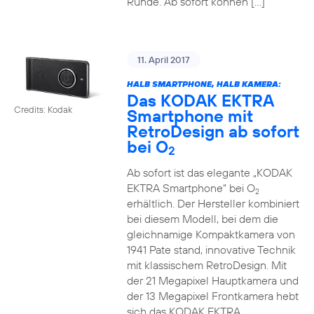
Runde. Ab sofort können […]
11. April 2017
HALB SMARTPHONE, HALB KAMERA:
Das KODAK EKTRA
Credits: Kodak
Smartphone mit
RetroDesign ab sofort
bei O
2
Ab sofort ist das elegante „KODAK
EKTRA Smartphone“ bei O
2
erhältlich. Der Hersteller kombiniert
bei diesem Modell, bei dem die
gleichnamige Kompaktkamera von
1941 Pate stand, innovative Technik
mit klassischem RetroDesign. Mit
der 21 Megapixel Hauptkamera und
der 13 Megapixel Frontkamera hebt
sich das KODAK EKTRA