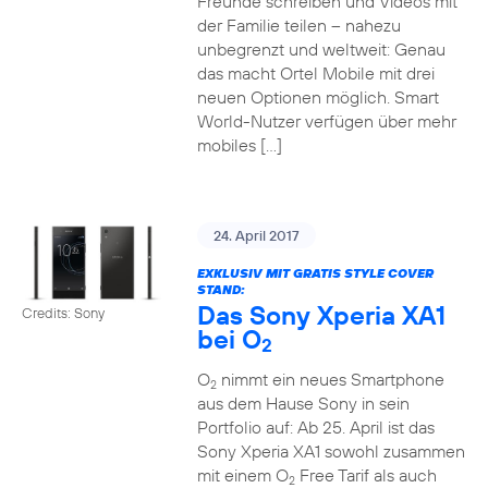
Freunde schreiben und Videos mit
der Familie teilen – nahezu
unbegrenzt und weltweit: Genau
das macht Ortel Mobile mit drei
neuen Optionen möglich. Smart
World-Nutzer verfügen über mehr
mobiles […]
24. April 2017
EXKLUSIV MIT GRATIS STYLE COVER
STAND:
Das Sony Xperia XA1
Credits: Sony
bei O
2
O
nimmt ein neues Smartphone
2
aus dem Hause Sony in sein
Portfolio auf: Ab 25. April ist das
Sony Xperia XA1 sowohl zusammen
mit einem O
Free Tarif als auch
2