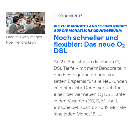
20. April 2017
BIS ZU 12 MONATE LANG 15 EURO RABATT
AUF DIE MONATLICHE GRUNDGEBÜHR:
Noch schneller und
Credits: Gettyimages,
flexibler: Das neue O
Noel Hendrickson
2
DSL
Ab 27. April starten die neuen O
2
DSL Tarife – mit mehr Bandbreite in
den Einsteigertarifen und einer
satten Ersparnis für alle Neukunden
im ersten Jahr. Denn wer sich für
einen der vier neuen O
DSL Tarife
2
in den Varianten XS, S, M und L
entscheidet, spart bis zu 12 Monate
lang jeden Monat 15 […]