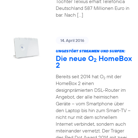
Tochter Telxius erhält Telefónica
Deutschland 587 Millionen Euro in
bar. Nach […]
14. April 2016
UNGESTÖRT STREAMEN UND SURFEN:
Die neue O
HomeBox
2
2
Bereits seit 2014 hat O
mit der
2
HomeBox 2 einen
designprämierten DSL-Router im
Angebot, der alle heimischen
Geräte – vom Smartphone über
den Laptop bis hin zum Smart-TV –
nicht nur mit dem schnellem
Internet verbindet, sondern auch
miteinander vernetzt. Der Träger
des Red Dot Award 2014 mit zwei