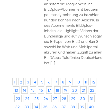
ab sofort die Möglichkeit, ihr
BILDplus-Abonnement bequem
per Handyrechnung zu bezahlen.
Kunden können nach Abschluss
des Abonnements BILDplus-
Inhalte, die Highlight-Videos der
Bundesliga und auf Wunsch sogar
die E-Paper von BILD und BamS
sowohl im Web und Mobilportal
abrufen und haben Zugriff zu allen
BILDApps. Telefónica Deutschland
hat […]
1
2
3
4
5
6
7
8
9
10
11
12
13
14
15
16
17
18
19
20
21
22
23
24
25
26
27
28
29
30
31
32
33
34
35
36
37
38
39
40