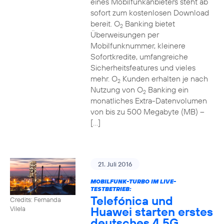
eines Mobilfunkanbieters steht ab
sofort zum kostenlosen Download
bereit. O
Banking bietet
2
Überweisungen per
Mobilfunknummer, kleinere
Sofortkredite, umfangreiche
Sicherheitsfeatures und vieles
mehr. O
Kunden erhalten je nach
2
Nutzung von O
Banking ein
2
monatliches Extra-Datenvolumen
von bis zu 500 Megabyte (MB) –
[…]
21. Juli 2016
MOBILFUNK-TURBO IM LIVE-
TESTBETRIEB:
Telefónica und
Credits: Fernanda
Huawei starten erstes
Vilela
deutsches 4,5G