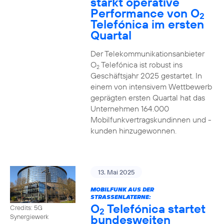
stärkt operative
Performance von O
2
Telefónica im ersten
Quartal
Der Telekommunikationsanbieter
O
Telefónica ist robust ins
2
Geschäftsjahr 2025 gestartet. In
einem von intensivem Wettbewerb
geprägten ersten Quartal hat das
Unternehmen 164.000
Mobilfunkvertragskundinnen und -
kunden hinzugewonnen.
13. Mai 2025
MOBILFUNK AUS DER
STRASSENLATERNE:
O
Telefónica startet
Credits: 5G
2
bundesweiten
Synergiewerk