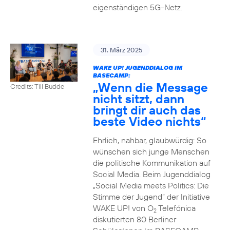
eigenständigen 5G-Netz.
31. März 2025
WAKE UP! JUGENDDIALOG IM
BASECAMP:
„Wenn die Message
Credits: Till Budde
nicht sitzt, dann
bringt dir auch das
beste Video nichts“
Ehrlich, nahbar, glaubwürdig: So
wünschen sich junge Menschen
die politische Kommunikation auf
Social Media. Beim Jugenddialog
„Social Media meets Politics: Die
Stimme der Jugend“ der Initiative
WAKE UP! von O
Telefónica
2
diskutierten 80 Berliner