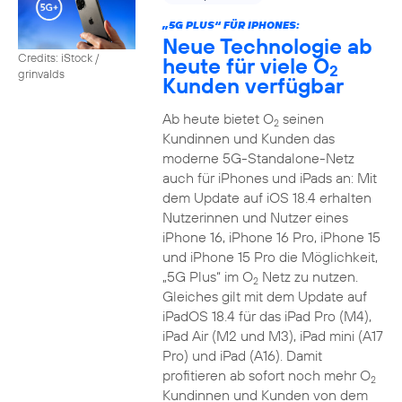
„5G PLUS“ FÜR IPHONES:
Neue Technologie ab
Credits: iStock /
heute für viele O
2
grinvalds
Kunden verfügbar
Ab heute bietet O
seinen
2
Kundinnen und Kunden das
moderne 5G-Standalone-Netz
auch für iPhones und iPads an: Mit
dem Update auf iOS 18.4 erhalten
Nutzerinnen und Nutzer eines
iPhone 16, iPhone 16 Pro, iPhone 15
und iPhone 15 Pro die Möglichkeit,
„5G Plus“ im O
Netz zu nutzen.
2
Gleiches gilt mit dem Update auf
iPadOS 18.4 für das iPad Pro (M4),
iPad Air (M2 und M3), iPad mini (A17
Pro) und iPad (A16). Damit
profitieren ab sofort noch mehr O
2
Kundinnen und Kunden von dem