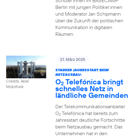
Schüler:innen im BASECAMP
Berlin mit jungen Politiker:innen
und Moderator Jan Schipmann
über die Zukunft der politischen
Kommunikation in digitalen
Räumen.
27. März 2025
STARKER JAHRESSTART BEIM
NETZAUSBAU:
O
Telefónica bringt
Credits: Abel
2
schnelles Netz in
Mobilfunk
ländliche Gemeinden
Der Telekommunikationsanbieter
O
Telefónica hat bereits zum
2
Jahresstart deutliche Fortschritte
beim Netzausbau gemacht. Das
Unternehmen hat in den