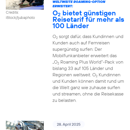
WELTWEITE ROAMING-OPTION
ERWEITERT:
O
bietet günstigen
Credits:
2
Reisetarif für mehr als
iStock/ljubaphoto
100 Länder
O
sorgt dafür, dass Kundinnen und
2
Kunden auch auf Fernreisen
supergünstig surfen: Der
Mobilfunkanbieter erweitert das
„O
Roaming Plus World“-Pack von
2
bislang 33 auf 105 Länder und
Regionen weltweit. O
Kundinnen
2
und Kunden können damit rund um
die Welt ganz wie zuhause surfen
und streamen, ohne die Reisekasse
zu belasten.
28. April 2025