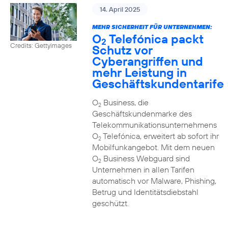
14. April 2025
MEHR SICHERHEIT FÜR UNTERNEHMEN:
O
Telefónica packt
2
Credits: Gettyimages
Schutz vor
Cyberangriffen und
mehr Leistung in
Geschäftskundentarife
O
Business, die
2
Geschäftskundenmarke des
Telekommunikationsunternehmens
O
Telefónica, erweitert ab sofort ihr
2
Mobilfunkangebot. Mit dem neuen
O
Business Webguard sind
2
Unternehmen in allen Tarifen
automatisch vor Malware, Phishing,
Betrug und Identitätsdiebstahl
geschützt.