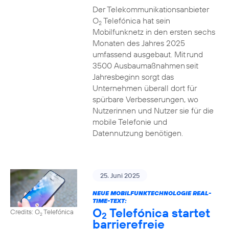
Der Telekommunikationsanbieter
O
Telefónica hat sein
2
Mobilfunknetz in den ersten sechs
Monaten des Jahres 2025
umfassend ausgebaut. Mit rund
3500 Ausbaumaßnahmen seit
Jahresbeginn sorgt das
Unternehmen überall dort für
spürbare Verbesserungen, wo
Nutzerinnen und Nutzer sie für die
mobile Telefonie und
Datennutzung benötigen.
25. Juni 2025
NEUE MOBILFUNKTECHNOLOGIE REAL-
TIME-TEXT:
O
Telefónica startet
Credits: O
Telefónica
2
2
barrierefreie