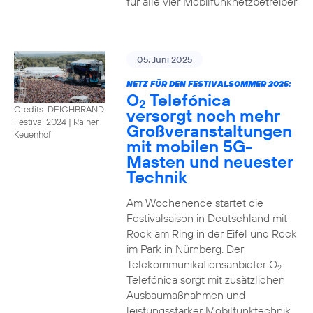
für alle vier Mobilfunknetzbetreiber
05. Juni 2025
NETZ FÜR DEN FESTIVALSOMMER 2025:
O
Telefónica
2
Credits: DEICHBRAND
versorgt noch mehr
Festival 2024 | Rainer
Großveranstaltungen
Keuenhof
mit mobilen 5G-
Masten und neuester
Technik
Am Wochenende startet die
Festivalsaison in Deutschland mit
Rock am Ring in der Eifel und Rock
im Park in Nürnberg. Der
Telekommunikationsanbieter O
2
Telefónica sorgt mit zusätzlichen
Ausbaumaßnahmen und
leistungsstarker Mobilfunktechnik